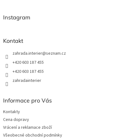
á
p
a
Instagram
t
í
Kontakt
zahrada.interier
@
seznam.cz
+420 603 187 455
+420 603 187 455
zahradainterier
Informace pro Vás
Kontakty
Cena dopravy
Vrácení a reklamace zboží
Všeobecné obchodní podmínky