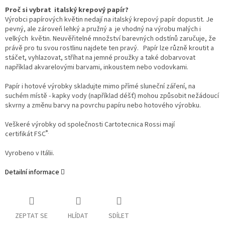
Proč si vybrat italský krepový papír?
Výrobci papírových květin nedají na italský krepový papír dopustit. Je
pevný, ale zároveň lehký a pružný a je vhodný na výrobu malých i
velkých květin. Neuvěřitelné množství barevných odstínů zaručuje, že
právě pro tu svou rostlinu najdete ten pravý. Papír lze různě kroutit a
stáčet, vyhlazovat, stříhat na jemné proužky a také dobarvovat
například akvarelovými barvami, inkoustem nebo vodovkami.
Papír i hotové výrobky skladujte mimo přímé sluneční záření, na
suchém místě - kapky vody (například déšť) mohou způsobit nežádoucí
skvrny a změnu barvy na povrchu papíru nebo hotového výrobku.
Veškeré výrobky od společnosti Cartotecnica Rossi mají
®.
certifikát
FSC
Vyrobeno v Itálii.
Detailní informace
ZEPTAT SE
HLÍDAT
SDÍLET