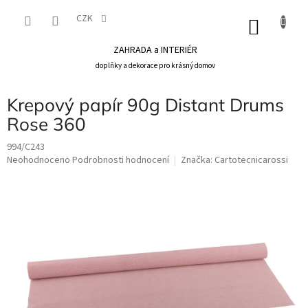
Přejít
na
CZK
NÁKU
obsah
KOŠÍK
ZAHRADA a INTERIÉR
doplňky a dekorace pro krásný domov
Krepový papír 90g Distant Drums
Rose 360
994/C243
Průměrné
Neohodnoceno
Podrobnosti hodnocení
Značka:
Cartotecnicarossi
hodnocení
produktu
je
0,0
z
5
hvězdiček.