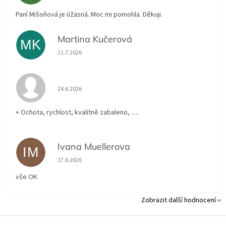
Paní Mišoňová je úžasná. Moc mi pomohla. Děkuji.
Martina Kučerová
MK
Hodnocení obchodu je 5 z 5 hvězdiček.
21.7.2026
Hodnocení obchodu je 5 z 5 hvězdiček.
24.6.2026
+ Ochota, rychlost, kvalitně zabaleno, .....
Ivana Muellerova
IM
Hodnocení obchodu je 5 z 5 hvězdiček.
17.6.2026
vše OK
Zobrazit další hodnocení
Z