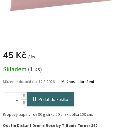
45 Kč
/ ks
Měrná
Skladem
(1 ks)
cena:
Můžeme doručit do:
12.8.2026
Možnosti doručení
Přidat do košíku
Krepový papír v roli 90 g šířka 50 cm x délka 150 cm.
Odstín Distant Drums Rose by Tiffanie Turner 360