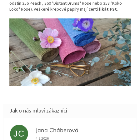
odstín 356 Peach , 360 "Distant Drums" Rose nebo 358 "Koko
Loko" Rose). Veškeré krepové papíry mají
certifikát FSC.
Jana Cháberová
JC
Hodnocení obchodu je 5 z 5 hvězdiček.
4.8.2026