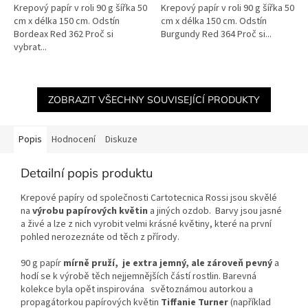
Krepový papír v roli 90 g šířka 50
Krepový papír v roli 90 g šířka 50
cm x délka 150 cm. Odstín
cm x délka 150 cm. Odstín
Bordeax Red 362 Proč si
Burgundy Red 364 Proč si...
vybrat...
ZOBRAZIT VŠECHNY SOUVISEJÍCÍ PRODUKTY
Popis
Hodnocení
Diskuze
Detailní popis produktu
Krepové papíry od společnosti Cartotecnica Rossi jsou skvělé
na
výrobu papírových květin
a jiných ozdob. Barvy jsou jasné
a živé a lze z nich vyrobit velmi krásné květiny, které na první
pohled nerozeznáte od těch z přírody.
90 g papír
mírně pruží, je extra jemný, ale zároveň pevný
a
hodí se k výrobě těch nejjemnějších částí rostlin. Barevná
kolekce byla opět inspirována světoznámou autorkou a
propagátorkou papírových květin
Tiffanie Turner
(například