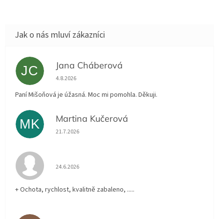
Jana Cháberová
JC
Hodnocení obchodu je 5 z 5 hvězdiček.
4.8.2026
Paní Mišoňová je úžasná. Moc mi pomohla. Děkuji.
Martina Kučerová
MK
Hodnocení obchodu je 5 z 5 hvězdiček.
21.7.2026
Hodnocení obchodu je 5 z 5 hvězdiček.
24.6.2026
+ Ochota, rychlost, kvalitně zabaleno, .....