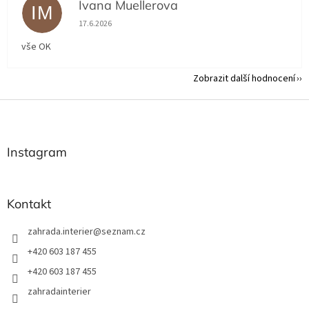
Ivana Muellerova
IM
Hodnocení obchodu je 5 z 5 hvězdiček.
17.6.2026
vše OK
Zobrazit další hodnocení
Z
á
p
a
Instagram
t
í
Kontakt
zahrada.interier
@
seznam.cz
+420 603 187 455
+420 603 187 455
zahradainterier