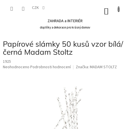
Přejít
na
CZK
NÁKU
obsah
KOŠÍK
ZAHRADA a INTERIÉR
doplňky a dekorace pro krásný domov
Papírové slámky 50 kusů vzor bílá/
černá Madam Stoltz
1925
Průměrné
Neohodnoceno
Podrobnosti hodnocení
Značka:
MADAM STOLTZ
hodnocení
produktu
je
0,0
z
5
hvězdiček.