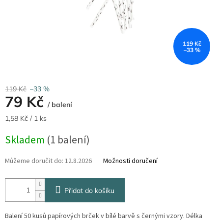
119 Kč
–33 %
119 Kč
–33 %
79 Kč
/ balení
Měrná
1,58 Kč / 1 ks
cena:
Skladem
(1 balení)
Můžeme doručit do:
12.8.2026
Možnosti doručení
Přidat do košíku
Balení 50 kusů papírových brček v bílé barvě s černými vzory. Délka