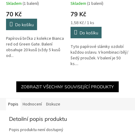
Skladem
(1 balení)
Skladem
(1 balení)
70 Kč
79 Kč
Měrná
1,58 Kč / 1 ks
Do košíku
cena:
Do košíku
Papírová brčka z kolekce Bianca
red od Green Gate. Balení
Tyto papírové slámky ozdobí
obsahuje 20 kusů (vždy 5 kusů
každou oslavu. V kombinaci bílý/
od...
šedý proužek. V balení je 50
ks....
ZOBRAZIT VŠECHNY SOUVISEJÍCÍ PRODUKTY
Popis
Hodnocení
Diskuze
Detailní popis produktu
Popis produktu není dostupný