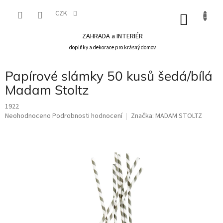
Přejít
na
CZK
NÁKU
obsah
KOŠÍK
ZAHRADA a INTERIÉR
doplňky a dekorace pro krásný domov
Papírové slámky 50 kusů šedá/bílá
Madam Stoltz
1922
Průměrné
Neohodnoceno
Podrobnosti hodnocení
Značka:
MADAM STOLTZ
hodnocení
produktu
je
0,0
z
5
hvězdiček.