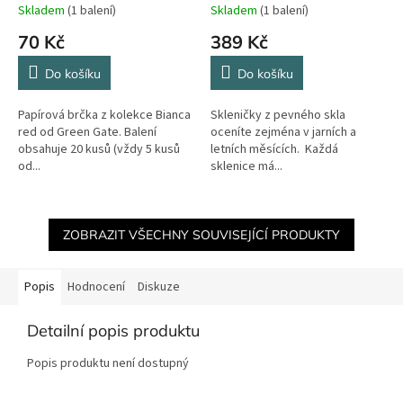
Skladem
(1 balení)
Skladem
(1 balení)
70 Kč
389 Kč
Do košíku
Do košíku
Papírová brčka z kolekce Bianca
Skleničky z pevného skla
red od Green Gate. Balení
oceníte zejména v jarních a
obsahuje 20 kusů (vždy 5 kusů
letních měsících. Každá
od...
sklenice má...
ZOBRAZIT VŠECHNY SOUVISEJÍCÍ PRODUKTY
Popis
Hodnocení
Diskuze
Detailní popis produktu
Popis produktu není dostupný