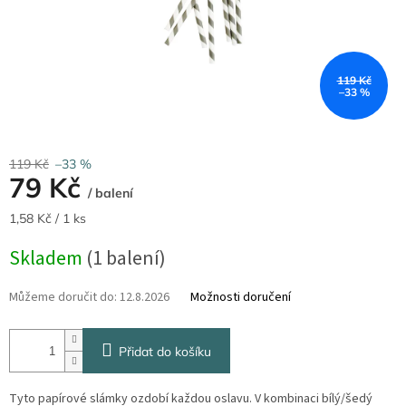
119 Kč
–33 %
119 Kč
–33 %
79 Kč
/ balení
Měrná
1,58 Kč / 1 ks
cena:
Skladem
(1 balení)
Můžeme doručit do:
12.8.2026
Možnosti doručení
Přidat do košíku
Tyto papírové slámky ozdobí každou oslavu. V kombinaci bílý/šedý