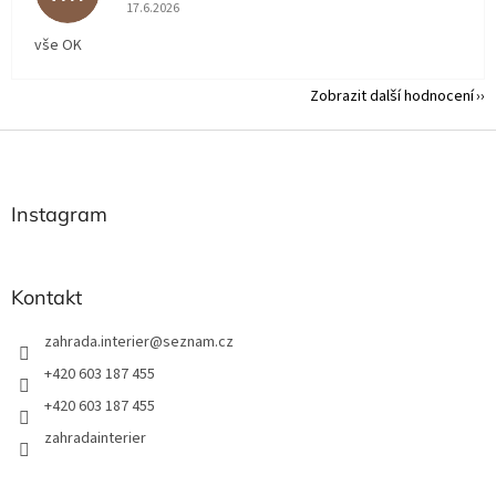
Hodnocení obchodu je 5 z 5 hvězdiček.
17.6.2026
vše OK
Zobrazit další hodnocení
Z
á
p
a
Instagram
t
í
Kontakt
zahrada.interier
@
seznam.cz
+420 603 187 455
+420 603 187 455
zahradainterier