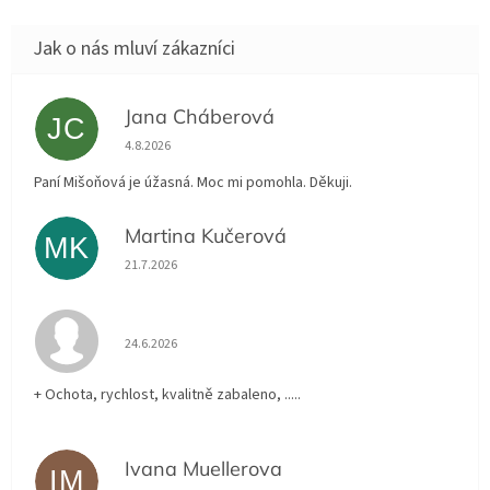
Jana Cháberová
JC
Hodnocení obchodu je 5 z 5 hvězdiček.
4.8.2026
Paní Mišoňová je úžasná. Moc mi pomohla. Děkuji.
Martina Kučerová
MK
Hodnocení obchodu je 5 z 5 hvězdiček.
21.7.2026
Hodnocení obchodu je 5 z 5 hvězdiček.
24.6.2026
+ Ochota, rychlost, kvalitně zabaleno, .....
Ivana Muellerova
IM