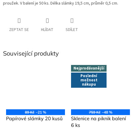
proužek. V balení je 50 ks. Délka slámky 19,5 cm, průměr 0,5 cm.
ZEPTAT SE
HLÍDAT
SDÍLET
Související produkty
Nejprodávanější
Poslední
možnost
nákupu
89 Kč
–21 %
759 Kč
–48 %
Papírové slámky 20 kusů
Sklenice na piknik balení
6 ks