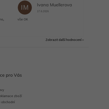
Ivana Muellerova
IM
 5 z 5 hvězdiček.
Hodnocení obchodu je 5 z 5 hvězdiček.
17.6.2026
no,
vše OK
Zobrazit další hodnocení
ce pro Vás
avy
reklamace zboží
 obchodní