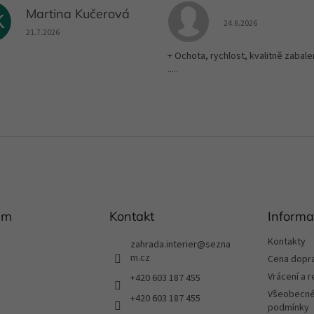
Martina Kučerová
K
Hodnocení obchodu je
24.6.2026
Hodnocení obchodu je 5 z 5 hvězdiček.
21.7.2026
+ Ochota, rychlost, kvalitně zabale
.....
am
Kontakt
Informa
Kontakty
zahrada.interier
@
sezna
m.cz
Cena dopr
Vrácení a 
+420 603 187 455
Všeobecné
+420 603 187 455
podmínky