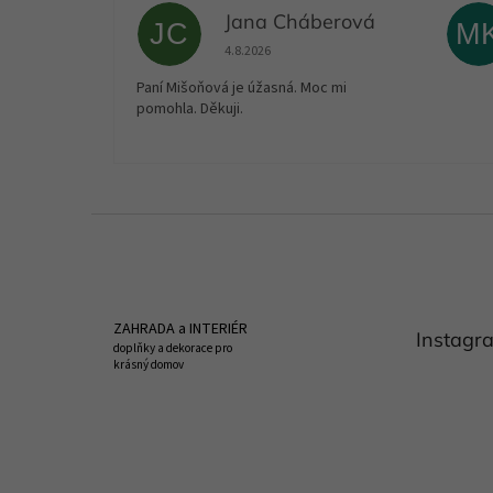
Jana Cháberová
JC
M
Hodnocení obchodu je 5 z 5 hvězdiček.
4.8.2026
Paní Mišoňová je úžasná. Moc mi
pomohla. Děkuji.
Z
á
p
a
t
ZAHRADA a INTERIÉR
Instagr
í
doplňky a dekorace pro
krásný domov