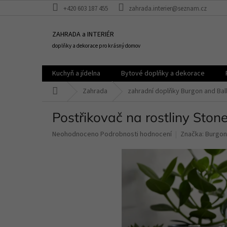
Přejít
+420 603 187 455
zahrada.interier@seznam.cz
na
obsah
ZAHRADA a INTERIÉR
doplňky a dekorace pro krásný domov
Kuchyň a jídelna
Bytové doplňky a dekorace
Domů
Zahrada
zahradní doplňky Burgon and Bal
Postřikovač na rostliny Ston
Průměrné
Neohodnoceno
Podrobnosti hodnocení
Značka:
Burgon 
hodnocení
produktu
je
0,0
z
5
hvězdiček.