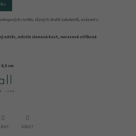
íku
pokojových rostlin, různých druhů sukulentů, osázení v
ý nátěr, odstín slonová kost, nerezová stříbrná
 8,5 cm
LÍDAT
SDÍLET