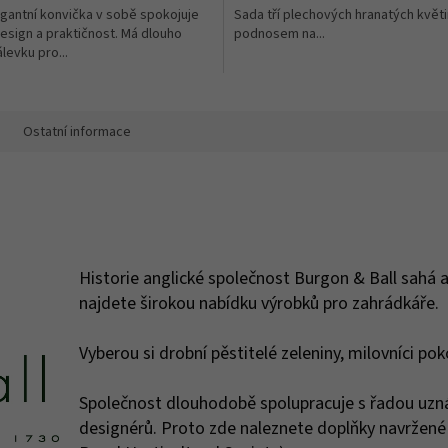
gantní konvička v sobě spokojuje
Sada tří plechových hranatých květ
esign a praktičnost. Má dlouho
podnosem na...
levku pro...
Ostatní informace
Historie anglické společnost Burgon & Ball sahá
najdete širokou nabídku výrobků pro zahrádkáře.
Vyberou si drobní pěstitelé zeleniny, milovníci pok
Společnost dlouhodobě spolupracuje s řadou uzná
designérů. Proto zde naleznete doplňky navržené