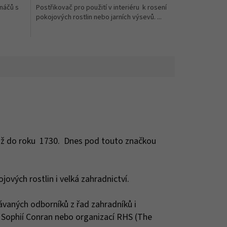
ináčů s
Postřikovač pro použití v interiéru k rosení
pokojových rostlin nebo jarních výsevů. ...
 až do roku 1730. Dnes pod touto značkou
ojových rostlin i velká zahradnictví.
vaných odborníků z řad zahradníků i
 Sophií Conran nebo organizací RHS (The