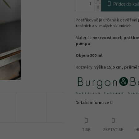
Přidat do koš
Postřikovač je určený k osvěžení 
teráriích a v malých sklenících.
Materiál:
nerezová ocel, práškov
pumpa
Objem 300 ml
Rozměry:
výška 15,5 cm, průměr
Detailní informace
TISK
ZEPTAT SE
H