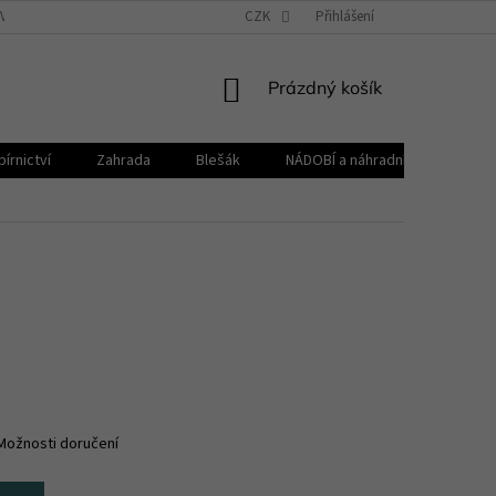
VŠEOBECNÉ OBCHODNÍ PODMÍNKY
CZK
REKLAMAČNÍ ŘÁD
Přihlášení
ZPRACOVÁNÍ 
NÁKUPNÍ
Prázdný košík
KOŠÍK
írnictví
Zahrada
Blešák
NÁDOBÍ a náhradní díly KELOmat
Možnosti doručení