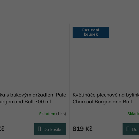
Poslední
kousek
ka s bukovým držadlem Pale
Květináče plechové na bylin
urgon and Ball 700 ml
Charcoal Burgon and Ball
Skladem
(1 ks)
Skla
Kč
819 Kč
Do košíku
Do 