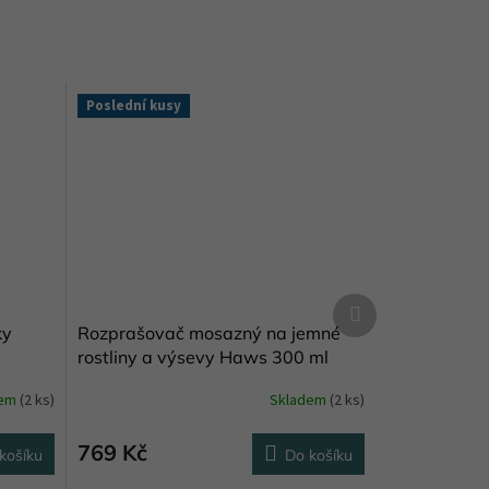
Poslední kusy
Další
produkt
ky
Rozprašovač mosazný na jemné
rostliny a výsevy Haws 300 ml
dem
(2 ks)
Skladem
(2 ks)
769 Kč
košíku
Do košíku