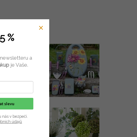
5 %
 newsletteru a
ákup
je Vaše.
kat slevu
u nás v bezpečí.
obních údajů