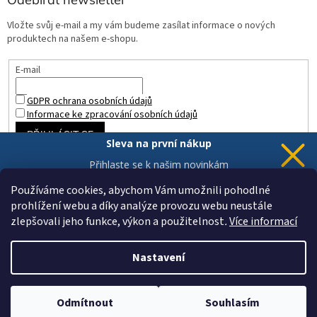
Vložte svůj e-mail a my vám budeme zasílat informace o nových
produktech na našem e-shopu.
E-mail
GDPR ochrana osobních údajů
Informace ke zpracování osobních údajů
PŘIHLÁSIT SE
Sleva na první nákup
Přihlaste se k našim novinkám
a 5% sleva
je Vaše.
Používáme cookies, abychom Vám umožnili pohodlné
prohlížení webu a díky analýze provozu webu neustále
zlepšovali jeho funkce, výkon a použitelnost
.
Více informací
Chci novinky a slevu
Vytvořil Shoptet
Vaše data jsou u nás v bezpečí.
Nastavení
Copyright 2026
ZAHRADA a INTERIÉR
. Všechna práva vyhrazena.
Upravit nastavení cookies
Odmítnout
Souhlasím