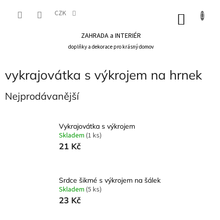
Přejít
na
CZK
NÁKU
obsah
KOŠÍK
ZAHRADA a INTERIÉR
doplňky a dekorace pro krásný domov
vykrajovátka s výkrojem na hrnek
Nejprodávanější
Vykrajovátka s výkrojem
Skladem
(1 ks)
21 Kč
Srdce šikmé s výkrojem na šálek
Skladem
(5 ks)
23 Kč