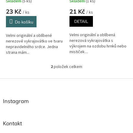
Skladem
(5 ks)
Skladem
(1 ks)
ů
23 Kč
21 Kč
/ ks
/ ks
DETAIL
Do košíku
Velmi originální a oblíbená
Velmi originální a oblíbené
nerezová vykrajovátka s
nerezové vykrajovátko ve tvaru
výkrojem na ozdobu hrnků nebo
nepravidelného srdce. Jedna
mističek....
strana mám...
2
položek celkem
O
v
l
Z
á
á
d
p
a
a
Instagram
c
t
í
í
p
r
Kontakt
v
k