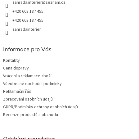
zahrada.interier
@
seznam.cz
y
v
+420 603 187 455
ý
+420 603 187 455
p
i
zahradainterier
s
u
Informace pro Vás
Kontakty
Cena dopravy
Vrácení a reklamace zboží
Všeobecné obchodní podmínky
Reklamační řád
Zpracování osobních údajů
GDPR/Podmínky ochrany osobních údajů
Recenze produktů a obchodu
Odebírat newsletter