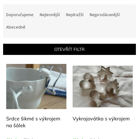
Ř
a
Doporučujeme
Nejlevnější
Nejdražší
Nejprodávanější
z
e
Abecedně
n
í
p
OTEVŘÍT FILTR
r
o
V
d
ý
u
p
k
i
t
s
ů
p
r
o
d
Srdce šikmé s výkrojem
Vykrajovátka s výkrojem
u
na šálek
k
t