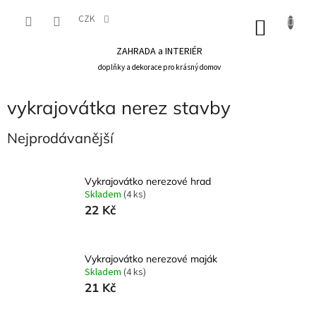
Přejít
na
CZK
NÁKU
obsah
KOŠÍK
ZAHRADA a INTERIÉR
doplňky a dekorace pro krásný domov
vykrajovátka nerez stavby
Nejprodávanější
Vykrajovátko nerezové hrad
Skladem
(4 ks)
22 Kč
Vykrajovátko nerezové maják
Skladem
(4 ks)
21 Kč