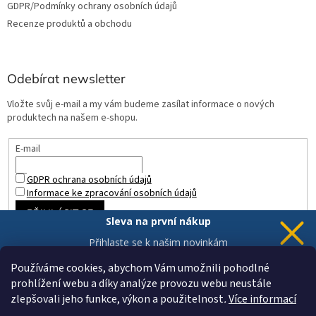
GDPR/Podmínky ochrany osobních údajů
Recenze produktů a obchodu
Odebírat newsletter
Vložte svůj e-mail a my vám budeme zasílat informace o nových
produktech na našem e-shopu.
E-mail
GDPR ochrana osobních údajů
Informace ke zpracování osobních údajů
PŘIHLÁSIT SE
Sleva na první nákup
Přihlaste se k našim novinkám
a 5% sleva
je Vaše.
Používáme cookies, abychom Vám umožnili pohodlné
prohlížení webu a díky analýze provozu webu neustále
zlepšovali jeho funkce, výkon a použitelnost
.
Více informací
Chci novinky a slevu