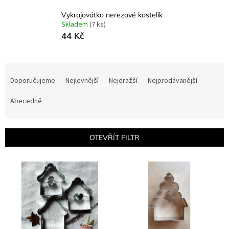
Vykrajovátko nerezové kostelík
Skladem
(7 ks)
44 Kč
Ř
a
Doporučujeme
Nejlevnější
Nejdražší
Nejprodávanější
z
e
Abecedně
n
í
p
OTEVŘÍT FILTR
r
o
V
d
ý
u
p
k
i
t
s
ů
p
r