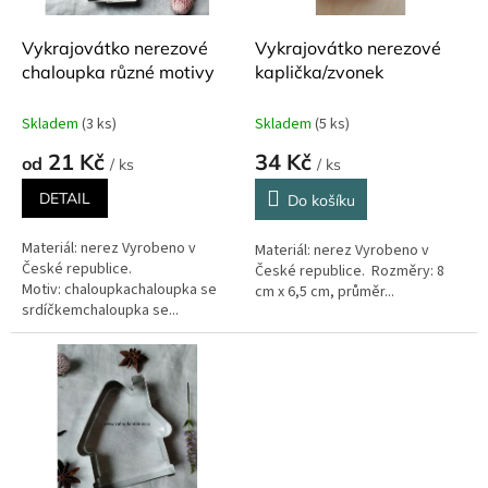
o
d
Vykrajovátko nerezové
Vykrajovátko nerezové
u
chaloupka různé motivy
kaplička/zvonek
k
t
Skladem
(3 ks)
Skladem
(5 ks)
ů
21 Kč
34 Kč
od
/ ks
/ ks
DETAIL
Do košíku
Materiál: nerez Vyrobeno v
Materiál: nerez Vyrobeno v
České republice.
České republice. Rozměry: 8
Motiv: chaloupkachaloupka se
cm x 6,5 cm, průměr...
srdíčkemchaloupka se...