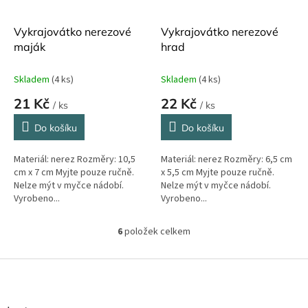
Vykrajovátko nerezové
Vykrajovátko nerezové
maják
hrad
Skladem
(4 ks)
Skladem
(4 ks)
21 Kč
22 Kč
/ ks
/ ks
Do košíku
Do košíku
Materiál: nerez Rozměry: 10,5
Materiál: nerez Rozměry: 6,5 cm
cm x 7 cm Myjte pouze ručně.
x 5,5 cm Myjte pouze ručně.
Nelze mýt v myčce nádobí.
Nelze mýt v myčce nádobí.
Vyrobeno...
Vyrobeno...
6
položek celkem
O
v
l
Z
á
á
d
p
a