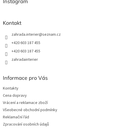
a
Instagram
c
t
í
í
p
r
Kontakt
v
k
zahrada.interier
@
seznam.cz
y
v
+420 603 187 455
ý
+420 603 187 455
p
i
zahradainterier
s
u
Informace pro Vás
Kontakty
Cena dopravy
Vrácení a reklamace zboží
Všeobecné obchodní podmínky
Reklamační řád
Zpracování osobních údajů