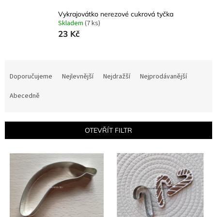
Vykrajovátko nerezové cukrová tyčka
Skladem
(7 ks)
23 Kč
Ř
a
Doporučujeme
Nejlevnější
Nejdražší
Nejprodávanější
z
e
Abecedně
n
í
p
OTEVŘÍT FILTR
r
o
V
d
ý
u
p
k
i
t
s
ů
p
r