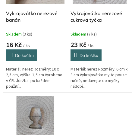
o
d
Vykrajovátko nerezové
Vykrajovátko nerezové
u
banán
cukrová tyčka
k
t
Skladem
(3 ks)
Skladem
(7 ks)
ů
16 Kč
23 Kč
/ ks
/ ks
Do košíku
Do košíku
Materiál: nerez Rozměry: 10 x
Materiál: nerez Rozměry: 6 cm x
2,5 cm, výška 1,5 cm Vyrobeno
3 cm Vykrajovátko myjte pouze
v ČR. Údržba: po každém
ručně, nedávejte do myčky
použití...
nádobí....