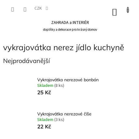
Přejít
na
CZK
NÁKU
obsah
KOŠÍK
ZAHRADA a INTERIÉR
doplňky a dekorace pro krásný domov
vykrajovátka nerez jídlo kuchyně
Nejprodávanější
Vykrajovátko nerezové bonbón
Skladem
(8 ks)
25 Kč
Vykrajovátko nerezové číše
Skladem
(3 ks)
22 Kč