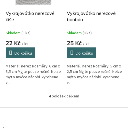
Vykrajovátko nerezové
Vykrajovátko nerezové
číše
bonbón
Skladem
(3 ks)
Skladem
(8 ks)
22 Kč
25 Kč
/ ks
/ ks
Do košíku
Do košíku
Materiál: nerez Rozměry: 6 cm x
Materiál: nerez Rozměry: 5 cm x
3,5 cm Myjte pouze ručně. Nelze
2,5 cm Myjte pouze ručně. Nelze
mýt v myčce nádobí. Vyrobeno
mýt v myčce nádobí. Vyrobeno
v...
v...
4
položek celkem
O
v
l
Z
á
á
d
p
a