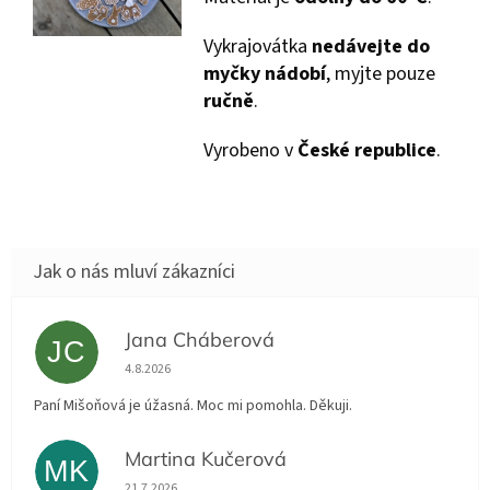
Vykrajovátka
nedávejte do
myčky nádobí
, myjte pouze
ručně
.
Vyrobeno v
České republice
.
Jana Cháberová
JC
Hodnocení obchodu je 5 z 5 hvězdiček.
4.8.2026
Paní Mišoňová je úžasná. Moc mi pomohla. Děkuji.
Martina Kučerová
MK
Hodnocení obchodu je 5 z 5 hvězdiček.
21.7.2026