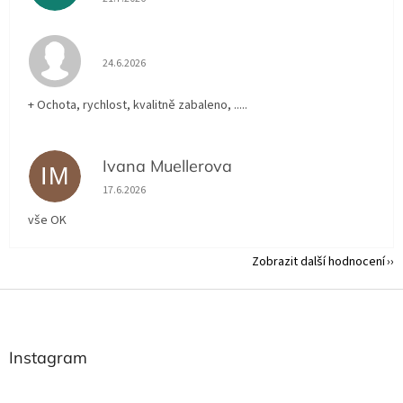
Hodnocení obchodu je 5 z 5 hvězdiček.
24.6.2026
+ Ochota, rychlost, kvalitně zabaleno, .....
Ivana Muellerova
IM
Hodnocení obchodu je 5 z 5 hvězdiček.
17.6.2026
vše OK
Zobrazit další hodnocení
Z
á
p
a
Instagram
t
í