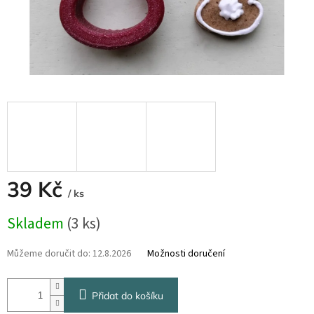
39 Kč
/ ks
Měrná
Skladem
(3 ks)
cena:
Můžeme doručit do:
12.8.2026
Možnosti doručení
Přidat do košíku