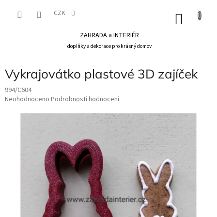
Přejít
na
CZK
NÁKU
obsah
KOŠÍK
ZAHRADA a INTERIÉR
doplňky a dekorace pro krásný domov
Vykrajovátko plastové 3D zajíček
994/C604
Průměrné
Neohodnoceno
Podrobnosti hodnocení
hodnocení
produktu
je
0,0
z
5
hvězdiček.