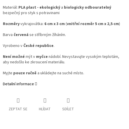
Materiál:
PLA plast - ekologický
a
biologicky odbouratelný
bezpečný pro styk s potravinami
Rozměry
vykrajovátka:
6 cm x 3 cm
(
vnitřní rozměr 5 cm x 2,5 cm
)
Barva
červená
se stříbrným žíháním.
Vyrobeno v
České republice
.
Není možné
mýt v
myčce
nádobí. Nevystavujte vysokým teplotám,
aby nedošlo ke zkroucení materiálu.
Myjte
pouze ručně
a ukládejte na suché místo.
Detailní informace
ZEPTAT SE
HLÍDAT
SDÍLET