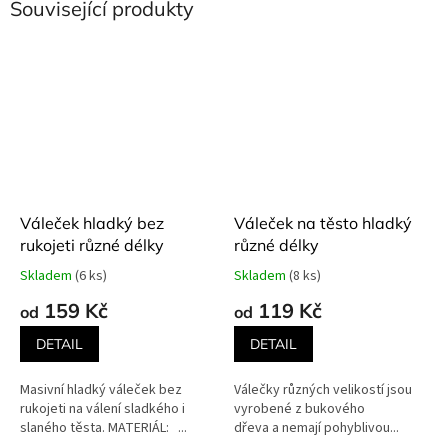
Související produkty
Váleček hladký bez
Váleček na těsto hladký
rukojeti různé délky
různé délky
Skladem
(6 ks)
Skladem
(8 ks)
Průměrné
Průměrné
hodnocení
hodnocení
159 Kč
119 Kč
od
od
produktu
produktu
je
je
DETAIL
DETAIL
5,0
5,0
z
z
Masivní hladký váleček bez
Válečky různých velikostí jsou
5
5
rukojeti na válení sladkého i
vyrobené z bukového
hvězdiček.
hvězdiček.
slaného těsta. MATERIÁL: ...
dřeva a nemají pohyblivou...