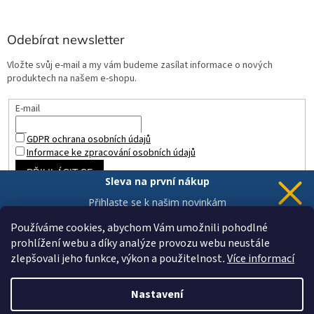
Odebírat newsletter
Vložte svůj e-mail a my vám budeme zasílat informace o nových
produktech na našem e-shopu.
E-mail
GDPR ochrana osobních údajů
Informace ke zpracování osobních údajů
PŘIHLÁSIT SE
Sleva na první nákup
Přihlaste se k našim novinkám
a 5% sleva
je Vaše.
Používáme cookies, abychom Vám umožnili pohodlné
prohlížení webu a díky analýze provozu webu neustále
zlepšovali jeho funkce, výkon a použitelnost
.
Více informací
Chci novinky a slevu
Vytvořil Shoptet
Vaše data jsou u nás v bezpečí.
Nastavení