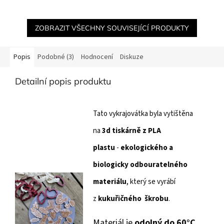
ZOBRAZIT VŠECHNY SOUVISEJÍCÍ PRODUKTY
Popis
Podobné (3)
Hodnocení
Diskuze
Detailní popis produktu
Tato vykrajovátka byla vytištěna
na
3d tiskárně z PLA
plastu
-
ekologického a
biologicky
odbouratelného
materiálu
, který se vyrábí
z
kukuřičného škrobu
.
Materiál je
odolný do 60°C
.