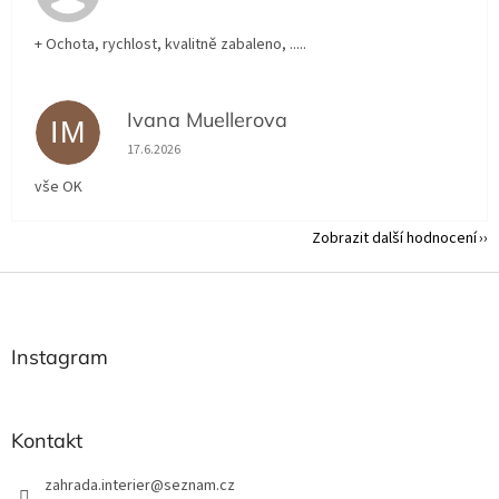
+ Ochota, rychlost, kvalitně zabaleno, .....
Ivana Muellerova
IM
Hodnocení obchodu je 5 z 5 hvězdiček.
17.6.2026
vše OK
Zobrazit další hodnocení
Z
á
p
a
Instagram
t
í
Kontakt
zahrada.interier
@
seznam.cz