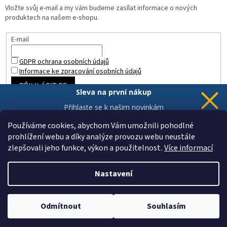
Vložte svůj e-mail a my vám budeme zasílat informace o nových
produktech na našem e-shopu.
E-mail
GDPR ochrana osobních údajů
Informace ke zpracování osobních údajů
PŘIHLÁSIT SE
Sleva na první nákup
Přihlaste se k našim novinkám
a 5% sleva
je Vaše.
Používáme cookies, abychom Vám umožnili pohodlné
prohlížení webu a díky analýze provozu webu neustále
zlepšovali jeho funkce, výkon a použitelnost
.
Více informací
Chci novinky a slevu
Vytvořil Shoptet
Vaše data jsou u nás v bezpečí.
Nastavení
Copyright 2026
ZAHRADA a INTERIÉR
. Všechna práva vyhrazena.
Upravit nastavení cookies
Odmítnout
Souhlasím