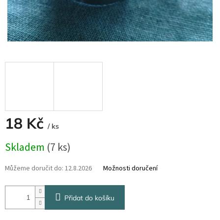
18 Kč
/ ks
Měrná
Skladem
(7 ks)
cena:
Můžeme doručit do:
12.8.2026
Možnosti doručení
Přidat do košíku