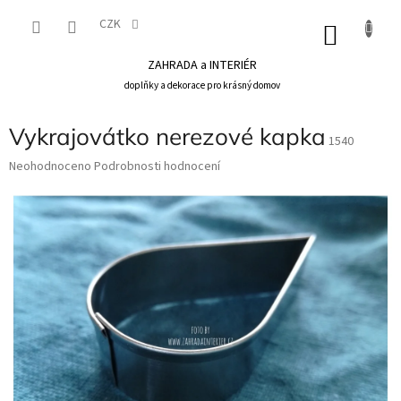
Přejít
na
CZK
NÁKU
obsah
KOŠÍK
ZAHRADA a INTERIÉR
doplňky a dekorace pro krásný domov
Vykrajovátko nerezové kapka
1540
Průměrné
Neohodnoceno
Podrobnosti hodnocení
hodnocení
produktu
je
0,0
z
5
hvězdiček.