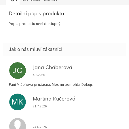
Detailní popis produktu
Popis produktu není dostupný
Jana Cháberová
JC
Hodnocení obchodu je 5 z 5 hvězdiček.
4.8.2026
Paní Mišoňová je úžasná. Moc mi pomohla. Děkuji.
Martina Kučerová
MK
Hodnocení obchodu je 5 z 5 hvězdiček.
21.7.2026
Hodnocení obchodu je 5 z 5 hvězdiček.
24.6.2026