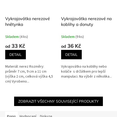
Vykrajovátko nerezové
Vykrajovátko nerezové na
hnětynka
koblihy a donuty
Skladem
(4 ks)
Skladem
(9 ks)
33 Kč
36 Kč
od
od
DETAIL
DETAIL
Materiál: nerez Rozměry:
Vykrajovátko na koblihy nebo
průměr 7 cm, 9 cm a 11 cm
koláče s držátkem pro lepší
(výška 2 cm, celková výška 4,5
manipulaci. Na výběr z několika...
cm) Vyrobeno...
ZOBRAZIT VŠECHNY SOUVISEJÍCÍ PRODUKTY
Popis
Hodnocení
Diskuze