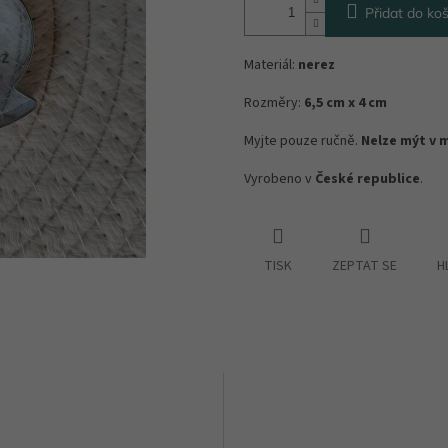
Přidat do koš
Materiál:
nerez
Rozměry:
6,5 cm x 4 cm
Myjte pouze ručně.
Nelze mýt v 
Vyrobeno v
České republice
.
TISK
ZEPTAT SE
H