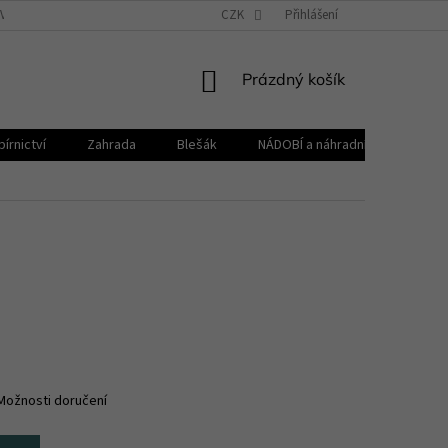
VŠEOBECNÉ OBCHODNÍ PODMÍNKY
CZK
REKLAMAČNÍ ŘÁD
Přihlášení
ZPRACOVÁNÍ 
NÁKUPNÍ
Prázdný košík
KOŠÍK
írnictví
Zahrada
Blešák
NÁDOBÍ a náhradní díly KELOmat
Možnosti doručení