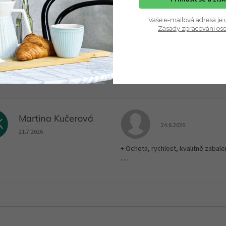
Vaše e-mailová adresa je 
Zásady zpracování os
Martina Kučerová
K
Hodnocení obchodu je
24.6.2026
Hodnocení obchodu je 5 z 5 hvězdiček.
21.7.2026
+ Ochota, rychlost, kvalitně zabale
.....