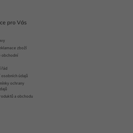
ce pro Vás
avy
reklamace zboží
 obchodní
 řád
 osobních údajů
ínky ochrany
dajů
roduktů a obchodu