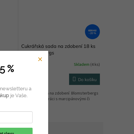
690 Kč
–20 %
Cukrářská sada na zdobení 18 ks
Blomsterbergs
em
(17 ks)
Skladem
(4 ks)
5 %
549 Kč
ETAIL
Do košíku
 newsletteru a
Cukrářská sada na zdobení Blomsterbergs
ákup
je Vaše.
průměr 2
je určena pro práci s marcipánovými či
fondánovými...
kat slevu