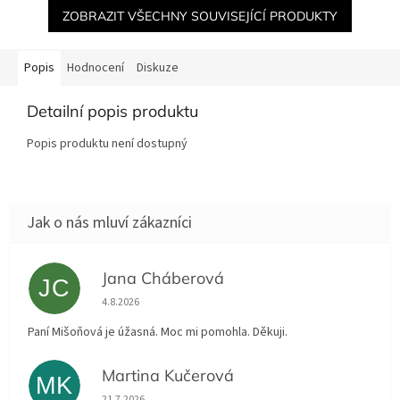
ZOBRAZIT VŠECHNY SOUVISEJÍCÍ PRODUKTY
Popis
Hodnocení
Diskuze
Detailní popis produktu
Popis produktu není dostupný
Jana Cháberová
JC
Hodnocení obchodu je 5 z 5 hvězdiček.
4.8.2026
Paní Mišoňová je úžasná. Moc mi pomohla. Děkuji.
Martina Kučerová
MK
Hodnocení obchodu je 5 z 5 hvězdiček.
21.7.2026