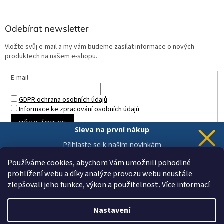
Odebírat newsletter
Vložte svůj e-mail a my vám budeme zasílat informace o nových
produktech na našem e-shopu.
E-mail
GDPR ochrana osobních údajů
Informace ke zpracování osobních údajů
PŘIHLÁSIT SE
Sleva na první nákup
Přihlaste se k našim novinkám
a 5% sleva
je Vaše.
Používáme cookies, abychom Vám umožnili pohodlné
prohlížení webu a díky analýze provozu webu neustále
zlepšovali jeho funkce, výkon a použitelnost
.
Více informací
Chci novinky a slevu
Vytvořil Shoptet
Vaše data jsou u nás v bezpečí.
Nastavení