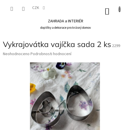
Přejít
na
CZK
NÁKU
obsah
KOŠÍK
ZAHRADA a INTERIÉR
doplňky a dekorace pro krásný domov
Vykrajovátka vajíčka sada 2 ks
2299
Průměrné
Neohodnoceno
Podrobnosti hodnocení
hodnocení
produktu
je
0,0
z
5
hvězdiček.