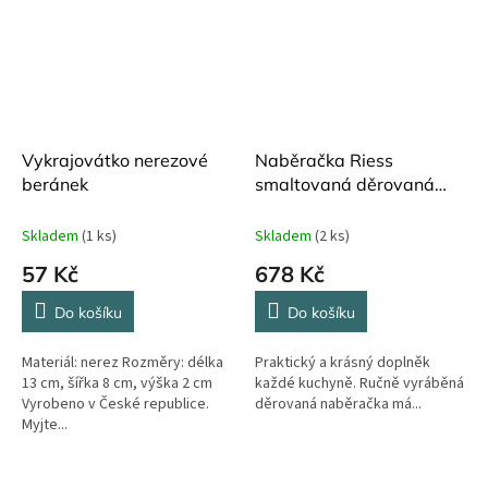
Vykrajovátko nerezové
Naběračka Riess
beránek
smaltovaná děrovaná
zelená ø 9 cm
Skladem
(1 ks)
Skladem
(2 ks)
57 Kč
678 Kč
Do košíku
Do košíku
Materiál: nerez Rozměry: délka
Praktický a krásný doplněk
13 cm, šířka 8 cm, výška 2 cm
každé kuchyně. Ručně vyráběná
Vyrobeno v České republice.
děrovaná naběračka má...
Myjte...