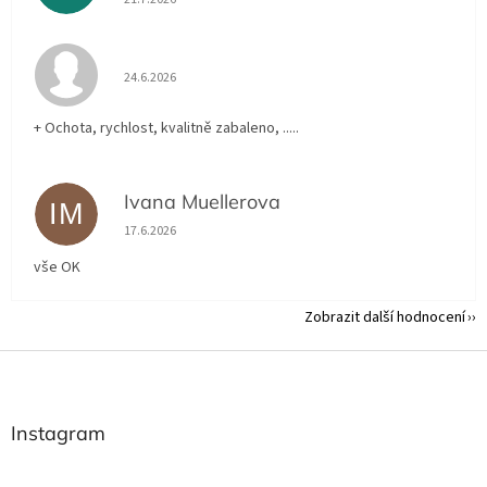
Hodnocení obchodu je 5 z 5 hvězdiček.
24.6.2026
+ Ochota, rychlost, kvalitně zabaleno, .....
Ivana Muellerova
IM
Hodnocení obchodu je 5 z 5 hvězdiček.
17.6.2026
vše OK
Zobrazit další hodnocení
Z
á
p
a
Instagram
t
í