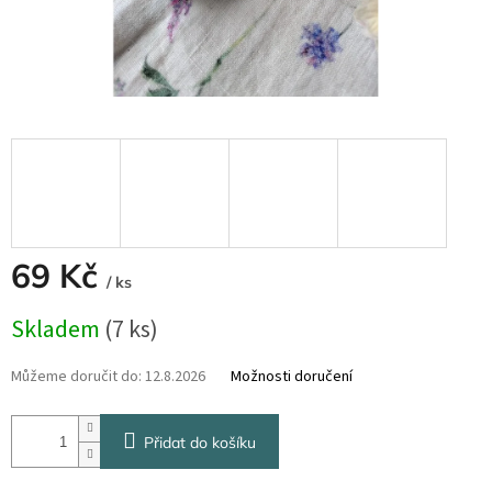
69 Kč
/ ks
Měrná
Skladem
(7 ks)
cena:
Můžeme doručit do:
12.8.2026
Možnosti doručení
Přidat do košíku