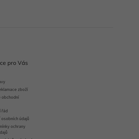
ce pro Vás
avy
reklamace zboží
 obchodní
 řád
 osobních údajů
ínky ochrany
dajů