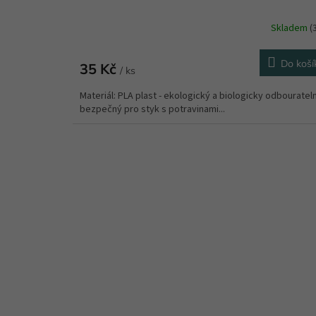
Skladem
(
Do koší
35 Kč
/ ks
Materiál: PLA plast - ekologický a biologicky odbouratel
bezpečný pro styk s potravinami...