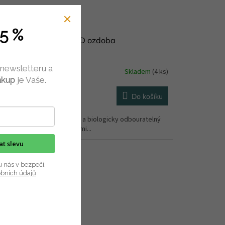
5 %
krajovátko plastové 3D ozdoba
 newsletteru a
Skladem
(4 ks)
ákup
je Vaše.
Do košíku
 Kč
/ ks
riál: PLA plast - ekologický a biologicky odbouratelný
ečný pro styk s potravinami...
kat slevu
u nás v bezpečí.
obních údajů