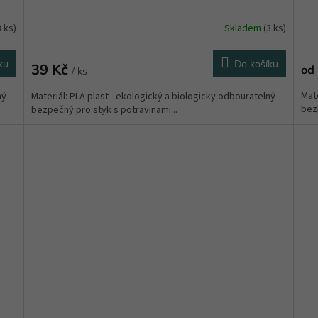
3 ks)
Skladem
(3 ks)
ku
Do košíku
39 Kč
od
/ ks
Mate
ný
Materiál: PLA plast - ekologický a biologicky odbouratelný
bezp
bezpečný pro styk s potravinami...