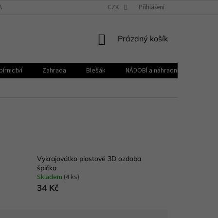
VŠEOBECNÉ OBCHODNÍ PODMÍNKY
CZK
REKLAMAČNÍ ŘÁD
Přihlášení
ZPRACOVÁNÍ 
NÁKUPNÍ
Prázdný košík
KOŠÍK
írnictví
Zahrada
Blešák
NÁDOBÍ a náhradní díly KELOmat
Vykrajovátko plastové 3D ozdoba
špička
Skladem
(4 ks)
34 Kč