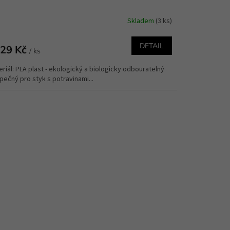
Skladem
(3 ks)
DETAIL
29 Kč
/ ks
riál: PLA plast - ekologický a biologicky odbouratelný
ečný pro styk s potravinami...