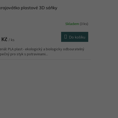
rajovátko plastové 3D sáňky
Skladem
(3 ks)
měrné
nocení
duktu
Do košíku
 Kč
/ ks
riál: PLA plast - ekologický a biologicky odbouratelný
ečný pro styk s potravinami...
zdiček.