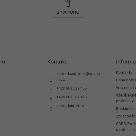
1
2
t
O
r
v
NAHORU
á
l
n
á
k
d
o
a
v
c
á
í
n
p
í
r
am
Kontakt
v
Informa
k
y
Kontakty
zahrada.interier
@
sezna
v
m.cz
Cena dopr
ý
Vrácení a 
+420 603 187 455
p
Všeobecné
i
+420 603 187 455
podmínky
s
zahradainterier
u
Reklamační
Zpracování
GDPR/Podm
osobních ú