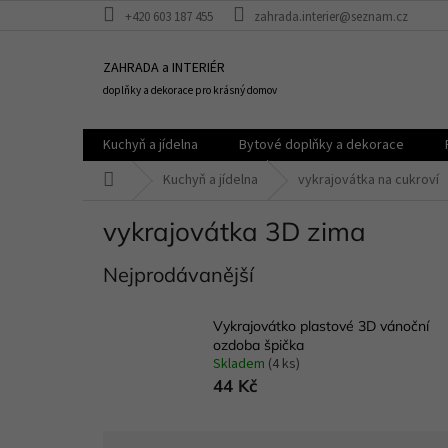
Přejít
+420 603 187 455
zahrada.interier@seznam.cz
na
obsah
ZAHRADA a INTERIÉR
doplňky a dekorace pro krásný domov
Kuchyň a jídelna
Bytové doplňky a dekorace
Domů
Kuchyň a jídelna
vykrajovátka na cukroví
vykrajovátka 3D zima
Nejprodávanější
Vykrajovátko plastové 3D vánoční
ozdoba špička
Skladem
(4 ks)
44 Kč
Ř