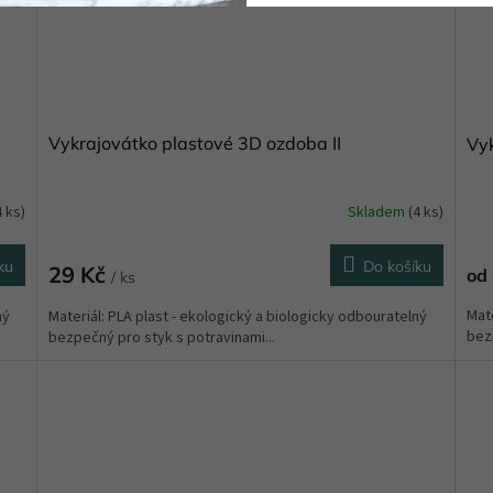
Vykrajovátko plastové 3D ozdoba II
Vyk
4 ks)
Skladem
(4 ks)
ku
Do košíku
29 Kč
od
/ ks
Mate
ný
Materiál: PLA plast - ekologický a biologicky odbouratelný
bezp
bezpečný pro styk s potravinami...