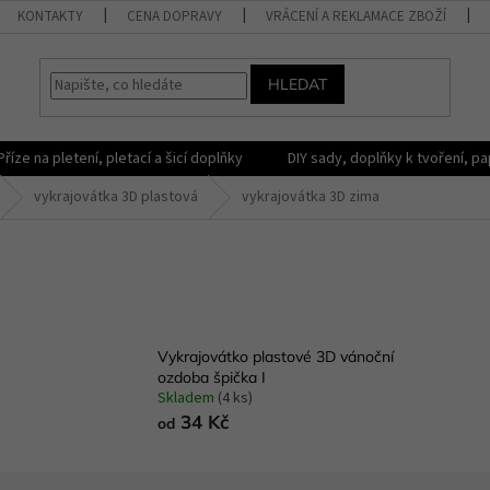
KONTAKTY
CENA DOPRAVY
VRÁCENÍ A REKLAMACE ZBOŽÍ
HLEDAT
Příze na pletení, pletací a šicí doplňky
DIY sady, doplňky k tvoření, pap
vykrajovátka 3D plastová
vykrajovátka 3D zima
Vykrajovátko plastové 3D vánoční
ozdoba špička I
Skladem
(4 ks)
34 Kč
od