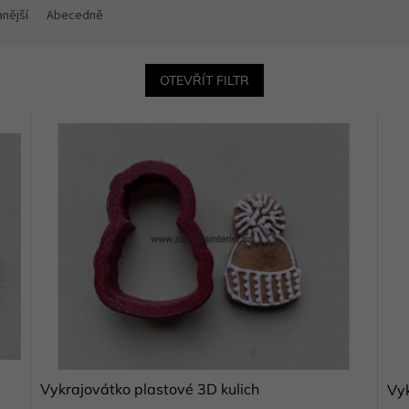
nější
Abecedně
OTEVŘÍT FILTR
Vykrajovátko plastové 3D kulich
Vyk