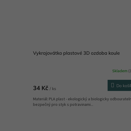
Vykrajovátko plastové 3D ozdoba koule
Skladem
(
Do koší
34 Kč
/ ks
Materiál: PLA plast - ekologický a biologicky odbouratel
bezpečný pro styk s potravinami...