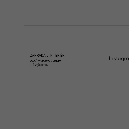
Z
á
p
a
t
ZAHRADA a INTERIÉR
Instagr
í
doplňky a dekorace pro
krásný domov