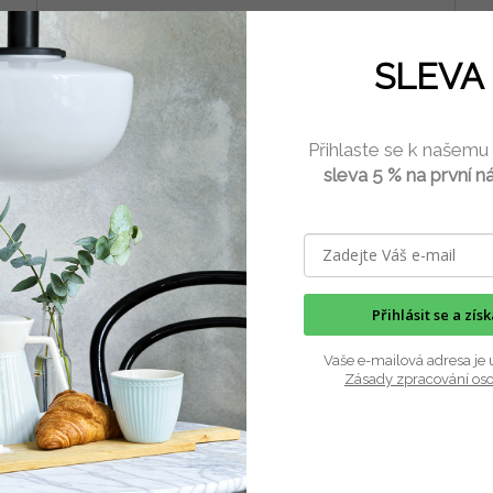
SLEVA 
Vykrajovátko plastové 3D věnec
Vy
Přihlaste se k našemu
2 ks)
Skladem
(3 ks)
sleva 5 % na první n
ku
Do košíku
34 Kč
29
/ ks
ný
Materiál: PLA plast - ekologický a biologicky odbouratelný
Mate
bezpečný pro styk s potravinami...
bezp
Přihlásit se a zís
Vaše e-mailová adresa je 
Zásady zpracování os