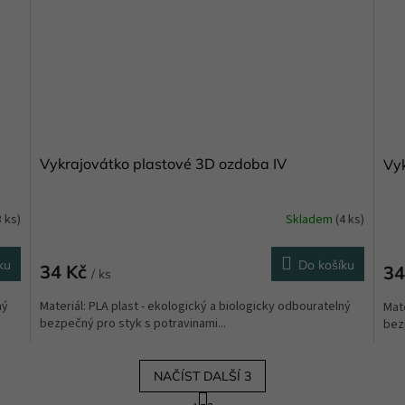
Vykrajovátko plastové 3D ozdoba IV
Vyk
3 ks)
Skladem
(4 ks)
ku
Do košíku
34 Kč
34
/ ks
ný
Materiál: PLA plast - ekologický a biologicky odbouratelný
Mate
bezpečný pro styk s potravinami...
bezp
NAČÍST DALŠÍ 3
S