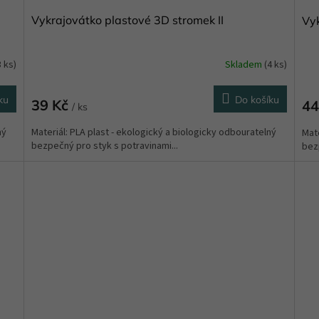
Vykrajovátko plastové 3D stromek II
Vyk
3 ks)
Skladem
(4 ks)
Prů
hod
pro
ku
Do košíku
39 Kč
44
je
/ ks
5,0
ný
Materiál: PLA plast - ekologický a biologicky odbouratelný
Mate
z
bezpečný pro styk s potravinami...
bezp
5
hvě