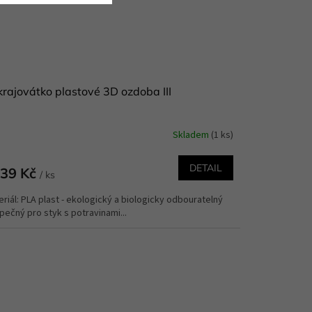
rajovátko plastové 3D ozdoba III
Skladem
(1 ks)
DETAIL
39 Kč
/ ks
riál: PLA plast - ekologický a biologicky odbouratelný
ečný pro styk s potravinami...