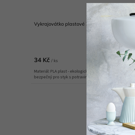
Vykrajovátko plastové 3D svíčka
Skladem
(
Do koší
34 Kč
/ ks
Materiál: PLA plast - ekologický a biologicky odbouratel
bezpečný pro styk s potravinami...