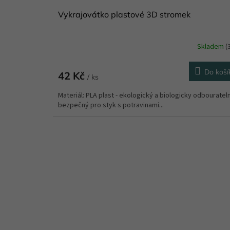
Vykrajovátko plastové 3D stromek
Skladem
(
Do koší
42 Kč
/ ks
Materiál: PLA plast - ekologický a biologicky odbouratel
bezpečný pro styk s potravinami...