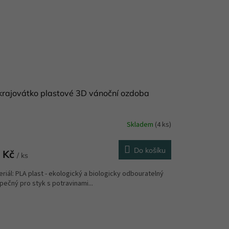
rajovátko plastové 3D vánoční ozdoba
Skladem
(4 ks)
Do košíku
 Kč
/ ks
riál: PLA plast - ekologický a biologicky odbouratelný
ečný pro styk s potravinami...