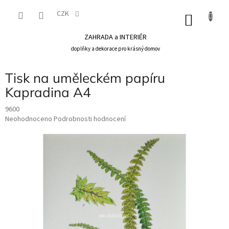
Přejít
na
CZK
NÁKU
obsah
KOŠÍK
ZAHRADA a INTERIÉR
doplňky a dekorace pro krásný domov
Tisk na uměleckém papíru
Kapradina A4
9600
Průměrné
Neohodnoceno
Podrobnosti hodnocení
hodnocení
produktu
je
0,0
z
5
hvězdiček.