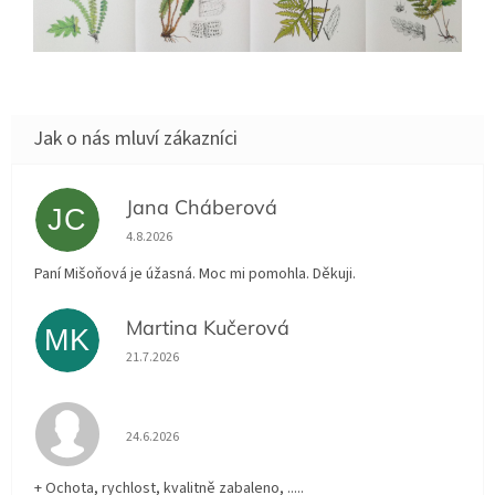
Jana Cháberová
JC
Hodnocení obchodu je 5 z 5 hvězdiček.
4.8.2026
Paní Mišoňová je úžasná. Moc mi pomohla. Děkuji.
Martina Kučerová
MK
Hodnocení obchodu je 5 z 5 hvězdiček.
21.7.2026
Hodnocení obchodu je 5 z 5 hvězdiček.
24.6.2026
+ Ochota, rychlost, kvalitně zabaleno, .....