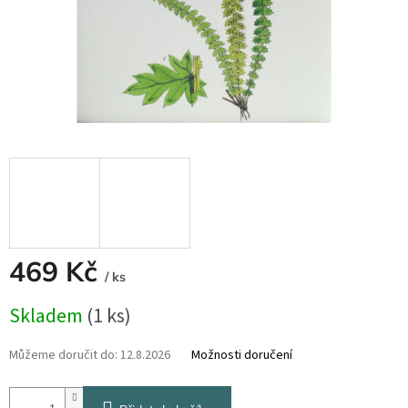
469 Kč
/ ks
Měrná
Skladem
(1 ks)
cena:
Můžeme doručit do:
12.8.2026
Možnosti doručení