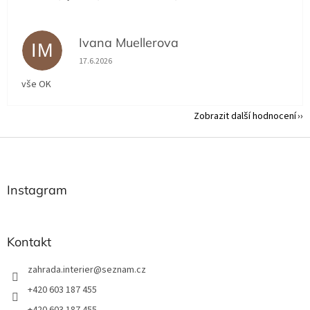
Ivana Muellerova
IM
Hodnocení obchodu je 5 z 5 hvězdiček.
17.6.2026
vše OK
Zobrazit další hodnocení
Z
á
p
a
Instagram
t
í
Kontakt
zahrada.interier
@
seznam.cz
+420 603 187 455
+420 603 187 455