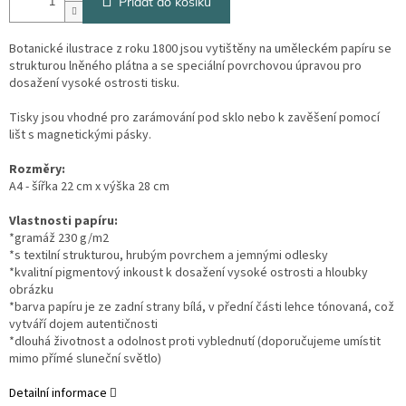
Přidat do košíku
Botanické ilustrace z roku 1800 jsou vytištěny na uměleckém papíru se
strukturou lněného plátna a se speciální povrchovou úpravou pro
dosažení vysoké ostrosti tisku.
Tisky jsou vhodné pro zarámování pod sklo nebo k zavěšení pomocí
lišt s magnetickými pásky.
Rozměry:
A4 - šířka 22 cm x výška 28 cm
Vlastnosti papíru:
*gramáž 230 g/m2
*s textilní strukturou, hrubým povrchem a jemnými odlesky
*kvalitní pigmentový inkoust k dosažení vysoké ostrosti a hloubky
obrázku
*barva papíru je ze zadní strany bílá, v přední části lehce tónovaná, což
vytváří dojem autentičnosti
*dlouhá životnost a odolnost proti vyblednutí (doporučujeme umístit
mimo přímé sluneční světlo)
Detailní informace