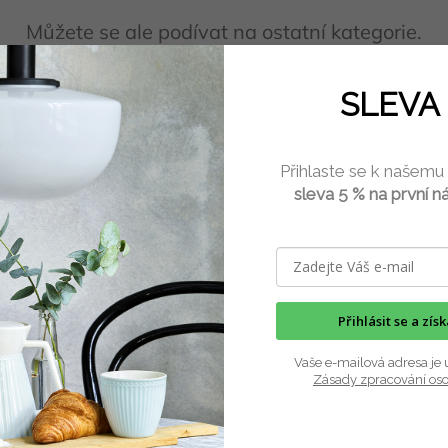
Můžete se ale podívat na ostatní kategorie.
SLEVA 
ZPĚT DO OBCHODU
Přihlaste se k našemu
sleva 5 % na první n
am
Kontakt
Informa
Kontakty
zahrada.interier
@
sezna
Přihlásit se a zís
m.cz
Cena dopr
Vrácení a 
+420 603 187 455
Vaše e-mailová adresa je 
Zásady zpracování os
Všeobecné
+420 603 187 455
podmínky
zahradainterier
Reklamační