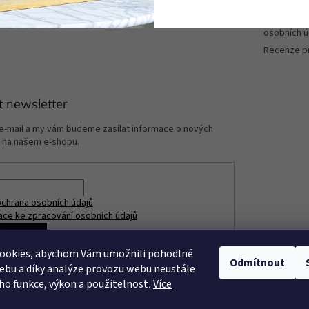
Zpracování
GDPR/Podm
osobních ú
Recenze p
t newsletter
 e-mail a my vám budeme zasílat informace o nových
 na našem e-shopu.
chrana osobních údajů
ace ke zpracování osobních údajů
ÁSIT SE
ookies, abychom Vám umožnili pohodlné
Odmítnout
ebu a díky analýze provozu webu neustále
eho funkce, výkon a použitelnost
.
Více