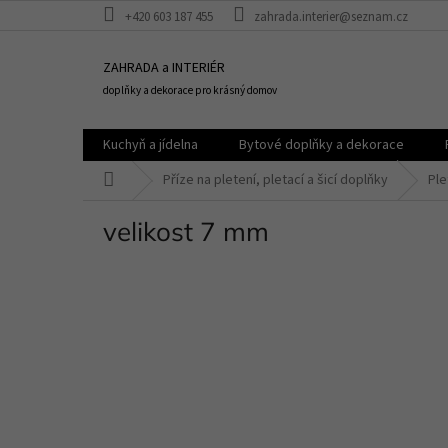
Přejít
+420 603 187 455
zahrada.interier@seznam.cz
na
obsah
ZAHRADA a INTERIÉR
doplňky a dekorace pro krásný domov
Kuchyň a jídelna
Bytové doplňky a dekorace
Domů
Příze na pletení, pletací a šicí doplňky
Ple
velikost 7 mm