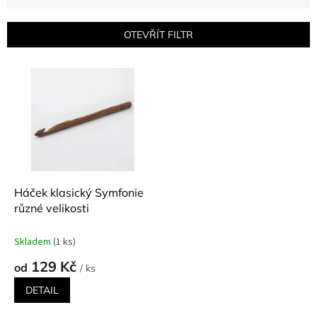
n
í
p
OTEVŘÍT FILTR
r
o
V
d
ý
u
p
k
i
t
s
ů
p
r
o
d
Háček klasický Symfonie
u
různé velikosti
k
t
Skladem
(1 ks)
ů
129 Kč
od
/ ks
DETAIL