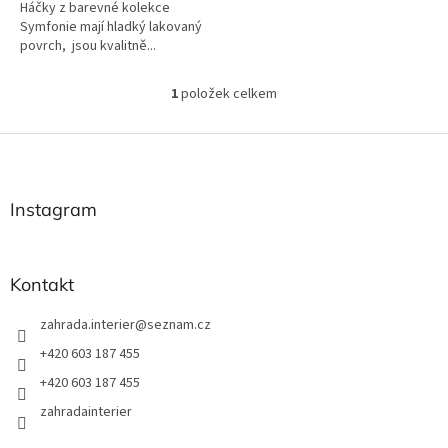
Háčky z barevné kolekce
Symfonie mají hladký lakovaný
povrch, jsou kvalitně...
1
položek celkem
O
v
l
Z
á
á
d
p
a
a
Instagram
c
t
í
í
p
r
Kontakt
v
k
zahrada.interier
@
seznam.cz
y
v
+420 603 187 455
ý
+420 603 187 455
p
i
zahradainterier
s
u