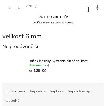
Přejít
na
CZK
NÁKU
obsah
KOŠÍK
ZAHRADA a INTERIÉR
doplňky a dekorace pro krásný domov
velikost 6 mm
Nejprodávanější
Háček klasický Symfonie různé velikosti
Skladem
(1 ks)
129 Kč
od
Ř
a
Doporučujeme
Nejlevnější
Nejdražší
Nejprodávanější
z
e
Abecedně