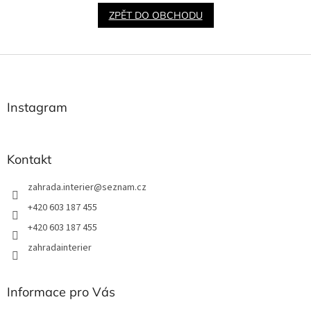
ZPĚT DO OBCHODU
Z
á
p
a
Instagram
t
í
Kontakt
zahrada.interier
@
seznam.cz
+420 603 187 455
+420 603 187 455
zahradainterier
Informace pro Vás