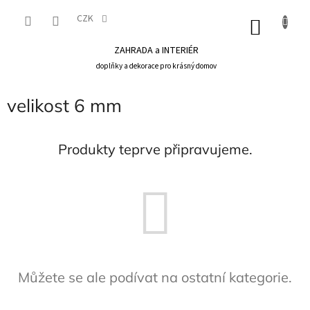
Přejít
na
CZK
NÁKU
obsah
KOŠÍK
ZAHRADA a INTERIÉR
doplňky a dekorace pro krásný domov
velikost 6 mm
Produkty teprve připravujeme.
Můžete se ale podívat na ostatní kategorie.