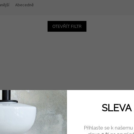
nější
Abecedně
OTEVŘÍT FILTR
SLEVA 
Přihlaste se k našemu