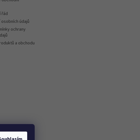
 řád
 osobních údajů
ínky ochrany
dajů
roduktů a obchodu
Souhlasím