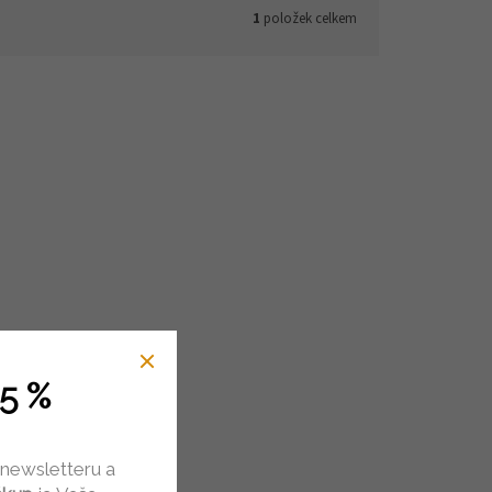
1
položek celkem
5 %
 newsletteru a