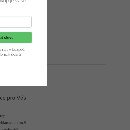
ákup
je Vaše.
kat slevu
u nás v bezpečí.
obních údajů
ce pro Vás
avy
reklamace zboží
 obchodní