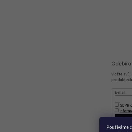
Odebíra
Vložte svůj
produktech
E-mail
GDPR o
Inform
PŘIHL
Používáme c