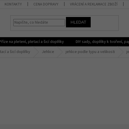
KONTAKTY
CENA DOPRAVY
VRÁCENÍ A REKLAMACE ZBOŽÍ
HLEDAT
Příze na pletení, pletací a šicí doplňky
DIY sady, doplňky k tvoření, pap
tací a šicí doplňky
Jehlice
jehlice podle typu a velikosti
j