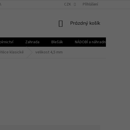
VŠEOBECNÉ OBCHODNÍ PODMÍNKY
CZK
REKLAMAČNÍ ŘÁD
Přihlášení
ZPRACOVÁNÍ 
NÁKUPNÍ
Prázdný košík
KOŠÍK
írnictví
Zahrada
Blešák
NÁDOBÍ a náhradní díly KELOmat
ehlice klasické
velikost 4,5 mm