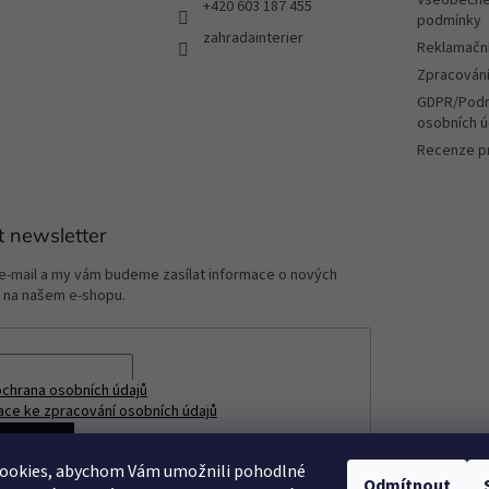
+420 603 187 455
ý
podmínky
zahradainterier
p
Reklamační
i
Zpracování
s
u
GDPR/Podm
osobních ú
Recenze p
t newsletter
 e-mail a my vám budeme zasílat informace o nových
 na našem e-shopu.
chrana osobních údajů
ace ke zpracování osobních údajů
ÁSIT SE
ookies, abychom Vám umožnili pohodlné
Odmítnout