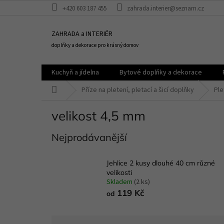
Přejít
+420 603 187 455
zahrada.interier@seznam.cz
na
obsah
ZAHRADA a INTERIÉR
doplňky a dekorace pro krásný domov
Kuchyň a jídelna
Bytové doplňky a dekorace
Domů
Příze na pletení, pletací a šicí doplňky
Ple
velikost 4,5 mm
Nejprodávanější
Jehlice 2 kusy dlouhé 40 cm různé
velikosti
Skladem
(2 ks)
119 Kč
od
Ř