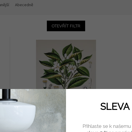
nější
Abecedně
OTEVŘÍT FILTR
SLEVA 
 cm
Tisk na uměleckém papíru Citrus vulgaris 31 cm
Přihlaste se k našemu