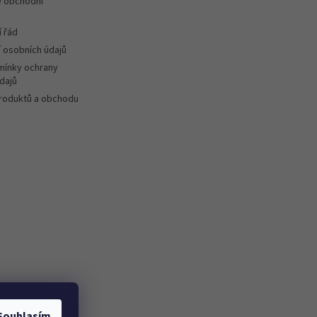
 obchodní
 řád
 osobních údajů
ínky ochrany
dajů
roduktů a obchodu
Souhlasím