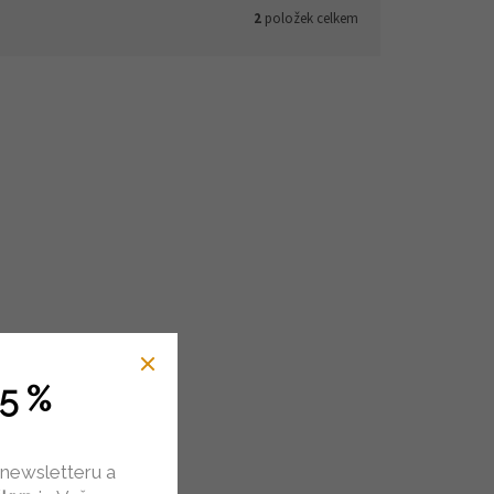
2
položek celkem
5 %
 newsletteru a