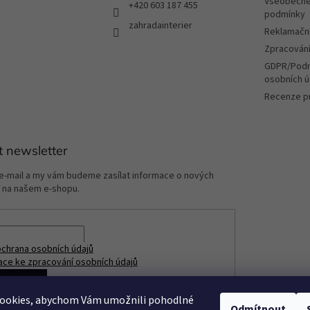
v
Všeobecné
+420 603 187 455
ý
podmínky
zahradainterier
p
Reklamační
i
Zpracování
s
u
GDPR/Podm
osobních ú
Recenze p
t newsletter
 e-mail a my vám budeme zasílat informace o nových
 na našem e-shopu.
chrana osobních údajů
ace ke zpracování osobních údajů
ÁSIT SE
ookies, abychom Vám umožnili pohodlné
Odmítnout