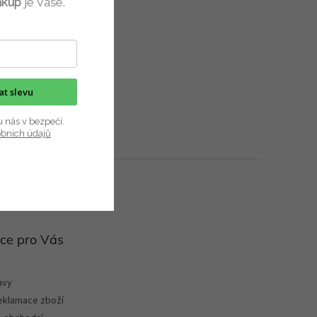
ákup
je Vaše.
kat slevu
u nás v bezpečí.
obních údajů
ce pro Vás
avy
reklamace zboží