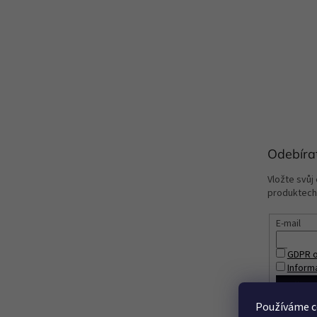
Odebíra
Vložte svůj
produktech
E-mail
GDPR o
Inform
PŘIHL
Používáme c