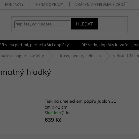
KONTAKTY
CENA DOPRAVY
VRÁCENÍ A REKLAMACE ZBOŽÍ
HLEDAT
Příze na pletení, pletací a šicí doplňky
DIY sady, doplňky k tvoření, pap
rbáře a magnetické lišty
citrusy, ovoce, zelenina
velikost 31cm
 matný hladký
Tisk na uměleckém papíru Jabloň 31
cm x 41 cm
Skladem
(1 ks)
639 Kč