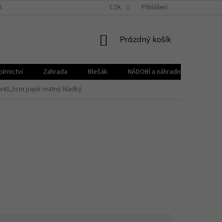
VŠEOBECNÉ OBCHODNÍ PODMÍNKY
CZK
REKLAMAČNÍ ŘÁD
Přihlášení
ZPRACOVÁNÍ 
NÁKUPNÍ
Prázdný košík
KOŠÍK
írnictví
Zahrada
Blešák
NÁDOBÍ a náhradní díly KELOmat
x41,5cm papír matný hladký