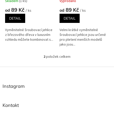
Skladem
(1 ks)
Vyprodáno
ů
89 Kč
89 Kč
od
od
/ ks
/ ks
DETAIL
DETAIL
Vyměnitelné šroubovací jehlice
Velmi krátké vyměnitelné
z březového dřeva v luxusním
šroubovací jehlice jsou určené
vzhledu můžete kombinovat s...
pro pletení menších modelů
jako jsou...
2
položek celkem
O
v
l
Z
á
á
d
p
a
a
Instagram
c
t
í
í
p
r
Kontakt
v
k