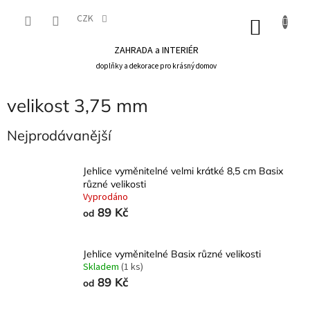
Přejít
na
CZK
NÁKU
obsah
KOŠÍK
ZAHRADA a INTERIÉR
doplňky a dekorace pro krásný domov
velikost 3,75 mm
Nejprodávanější
Jehlice vyměnitelné velmi krátké 8,5 cm Basix
různé velikosti
Vyprodáno
89 Kč
od
Jehlice vyměnitelné Basix různé velikosti
Skladem
(1 ks)
89 Kč
od