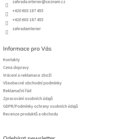
zahrada.interier
@
seznam.cz
y
v
+420 603 187 455
ý
+420 603 187 455
p
i
zahradainterier
s
u
Informace pro Vás
Kontakty
Cena dopravy
Vrácení a reklamace zboží
Všeobecné obchodní podmínky
Reklamační řád
Zpracování osobních údajů
GDPR/Podmínky ochrany osobních údajů
Recenze produktů a obchodu
Odebírat newsletter