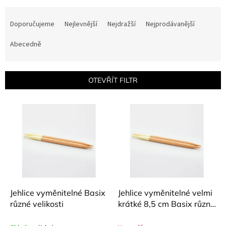
Ř
a
Doporučujeme
Nejlevnější
Nejdražší
Nejprodávanější
z
e
Abecedně
n
í
p
OTEVŘÍT FILTR
r
o
V
d
ý
u
p
k
i
t
s
ů
p
r
o
d
Jehlice vyměnitelné Basix
Jehlice vyměnitelné velmi
u
různé velikosti
krátké 8,5 cm Basix různé
k
velikosti
t