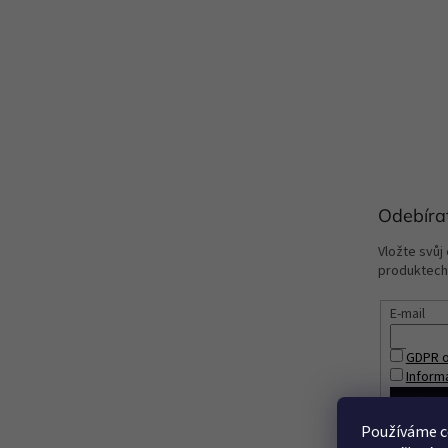
Odebíra
Vložte svůj
produktech
E-mail
GDPR o
Inform
PŘIHL
Používáme c