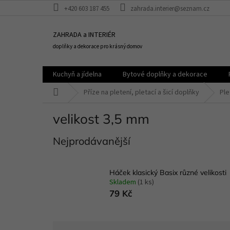
Přejít
+420 603 187 455
zahrada.interier@seznam.cz
na
obsah
ZAHRADA a INTERIÉR
doplňky a dekorace pro krásný domov
Kuchyň a jídelna
Bytové doplňky a dekorace
Domů
Příze na pletení, pletací a šicí doplňky
Ple
velikost 3,5 mm
Nejprodávanější
Háček klasický Basix různé velikosti
Skladem
(1 ks)
79 Kč
Ř