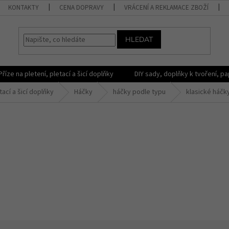
KONTAKTY
CENA DOPRAVY
VRÁCENÍ A REKLAMACE ZBOŽÍ
HLEDAT
Příze na pletení, pletací a šicí doplňky
DIY sady, doplňky k tvoření, pap
tací a šicí doplňky
Háčky
háčky podle typu
klasické háčk