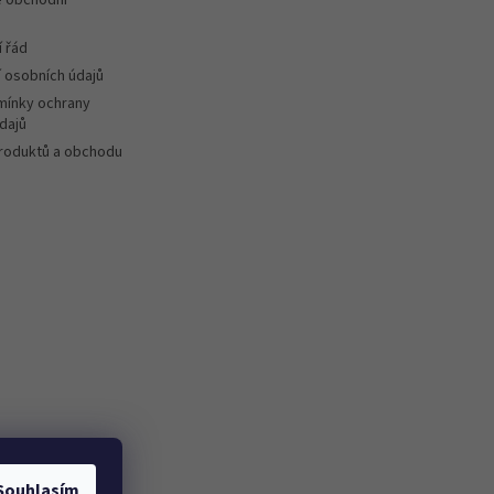
 řád
 osobních údajů
ínky ochrany
dajů
roduktů a obchodu
Souhlasím