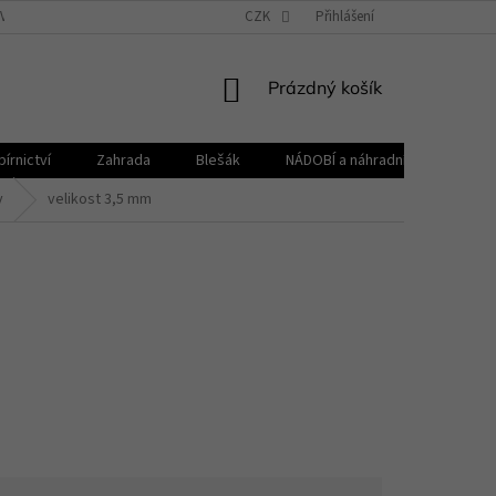
VŠEOBECNÉ OBCHODNÍ PODMÍNKY
CZK
REKLAMAČNÍ ŘÁD
Přihlášení
ZPRACOVÁNÍ 
NÁKUPNÍ
Prázdný košík
KOŠÍK
írnictví
Zahrada
Blešák
NÁDOBÍ a náhradní díly KELOmat
y
velikost 3,5 mm