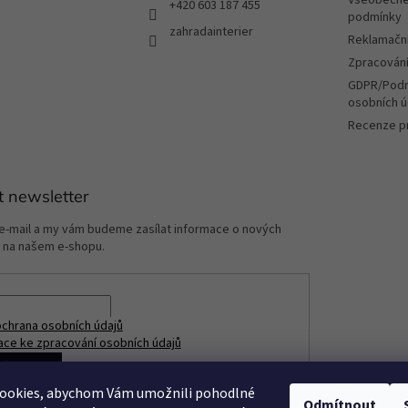
+420 603 187 455
ý
podmínky
zahradainterier
p
Reklamační
i
Zpracování
s
u
GDPR/Podm
osobních ú
Recenze p
t newsletter
 e-mail a my vám budeme zasílat informace o nových
 na našem e-shopu.
chrana osobních údajů
ace ke zpracování osobních údajů
ÁSIT SE
ookies, abychom Vám umožnili pohodlné
Odmítnout