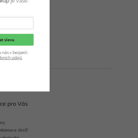
ákup
je Vaše.
kat slevu
u nás v bezpečí.
obních údajů
ce pro Vás
avy
reklamace zboží
 obchodní