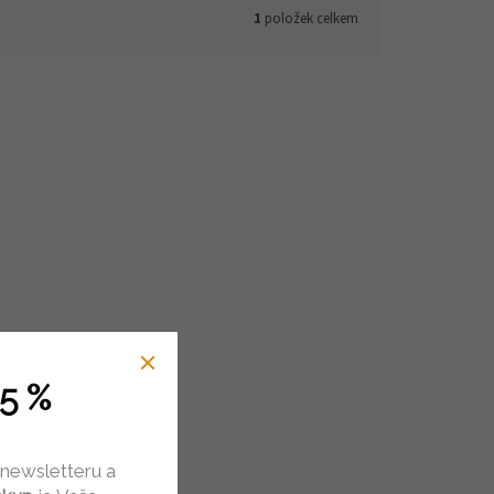
1
položek celkem
5 %
 newsletteru a