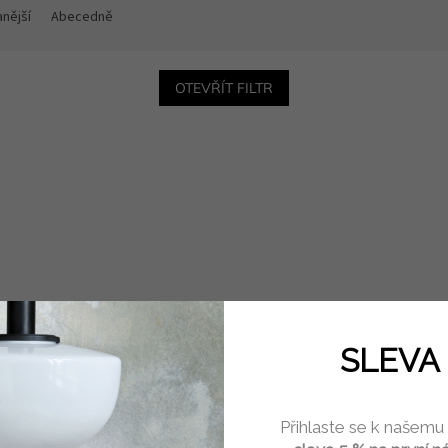
nější
Abecedně
OTEVŘÍT FILTR
SLEVA 
Přihlaste se k našemu