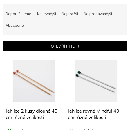
Ř
a
Doporučujeme
Nejlevnější
Nejdražší
Nejprodávanější
z
e
Abecedně
n
í
p
OTEVŘÍT FILTR
r
o
V
d
ý
u
p
k
i
t
s
ů
p
r
o
d
Jehlice 2 kusy dlouhé 40
Jehlice rovné Mindful 40
u
cm různé velikosti
cm různé velikosti
k
t