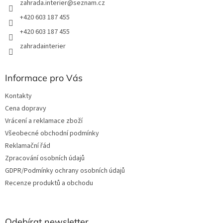
zahrada.interier
@
seznam.cz
y
v
+420 603 187 455
ý
+420 603 187 455
p
i
zahradainterier
s
u
Informace pro Vás
Kontakty
Cena dopravy
Vrácení a reklamace zboží
Všeobecné obchodní podmínky
Reklamační řád
Zpracování osobních údajů
GDPR/Podmínky ochrany osobních údajů
Recenze produktů a obchodu
Odebírat newsletter