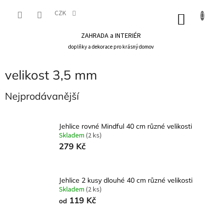
Přejít
na
CZK
NÁKU
obsah
KOŠÍK
ZAHRADA a INTERIÉR
doplňky a dekorace pro krásný domov
velikost 3,5 mm
Nejprodávanější
Jehlice rovné Mindful 40 cm různé velikosti
Skladem
(2 ks)
279 Kč
Jehlice 2 kusy dlouhé 40 cm různé velikosti
Skladem
(2 ks)
119 Kč
od