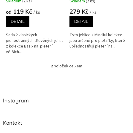
Skladem
(2 ks)
Skladem
(2 ks)
ů
119 Kč
279 Kč
od
/ ks
/ ks
DETAIL
DETAIL
Sada 2 klasických
Tyto jehlice z Mindful kolekce
jednostranných dřevěných jehlic
jsou určené pro pletařky, které
z kolekce Basix na pletení
upřednostňují pletení na...
větších...
2
položek celkem
O
v
l
Z
á
á
d
p
a
a
Instagram
c
t
í
í
p
r
Kontakt
v
k