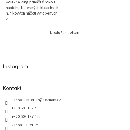
Kolekce Zing přináší širokou
nabídku barevných klasických
hliníkových háčků vyrobených
z...
1
položek celkem
O
v
l
Z
á
á
d
p
a
a
Instagram
c
t
í
í
p
r
Kontakt
v
k
zahrada.interier
@
seznam.cz
y
v
+420 603 187 455
ý
+420 603 187 455
p
i
zahradainterier
s