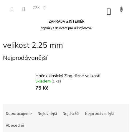
Přejít
na
CZK
NÁKU
obsah
KOŠÍK
ZAHRADA a INTERIÉR
doplňky a dekorace pro krásný domov
velikost 2,25 mm
Nejprodávanější
Háček klasický Zing různé velikosti
Skladem
(1 ks)
75 Kč
Ř
a
Doporučujeme
Nejlevnější
Nejdražší
Nejprodávanější
z
e
Abecedně