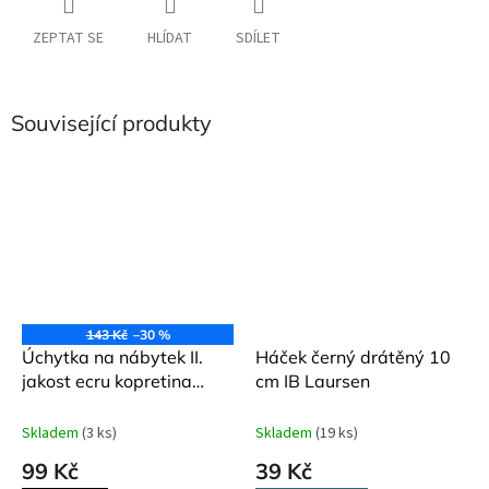
ZEPTAT SE
HLÍDAT
SDÍLET
Související produkty
143 Kč
–30 %
Úchytka na nábytek II.
Háček černý drátěný 10
jakost ecru kopretina
cm IB Laursen
keramika Vanya
Skladem
(3 ks)
Skladem
(19 ks)
99 Kč
39 Kč