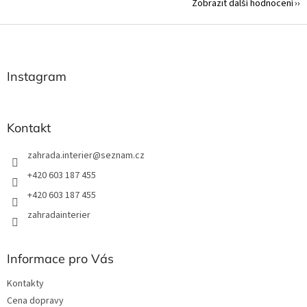
Zobrazit další hodnocení
Z
á
p
a
Instagram
t
í
Kontakt
zahrada.interier
@
seznam.cz
+420 603 187 455
+420 603 187 455
zahradainterier
Informace pro Vás
Kontakty
Cena dopravy