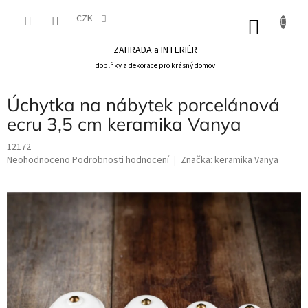
Přejít
na
CZK
NÁKU
obsah
KOŠÍK
ZAHRADA a INTERIÉR
doplňky a dekorace pro krásný domov
Úchytka na nábytek porcelánová
ecru 3,5 cm keramika Vanya
12172
Průměrné
Neohodnoceno
Podrobnosti hodnocení
Značka:
keramika Vanya
hodnocení
produktu
je
0,0
z
5
hvězdiček.