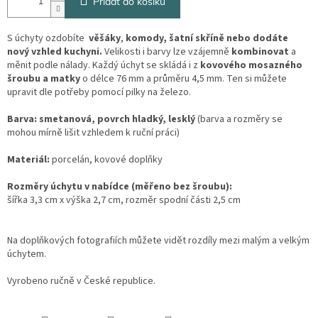
Přidat do košíku
S úchyty ozdobíte
věšáky
,
komody, šatní skříně nebo dodáte
nový vzhled kuchyni.
Velikosti i barvy lze vzájemně
kombinovat
a
měnit podle nálady. Každý úchyt se skládá i z
kovového mosazného
šroubu a matky
o délce 76 mm a průměru 4,5 mm. Ten si můžete
upravit dle potřeby pomocí pilky na železo.
Barva:
smetanová, povrch hladký, lesklý
(barva a rozměry se
mohou mírně lišit vzhledem k ruční práci)
Materiál:
porcelán, kovové doplňky
Rozměry úchytu v nabídce (měřeno bez šroubu):
šířka 3,3 cm x výška 2,7 cm, rozměr spodní části 2,5 cm
Na doplňkových fotografiích můžete vidět rozdíly mezi malým a velkým
úchytem.
Vyrobeno ručně v České republice.