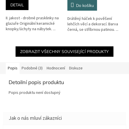
DETAIL
Do košíku
II. jakost - drobné prasklinky na
Drátěný háček k pověšení
glazuře Originální keramické
lehčích věcí a dekorací. Barva
knopky/úchyty na nábytek. ...
černá, se stříbrnou patinou. ...
ZOBRAZIT VŠECHNY SOUVISEJÍCÍ PRODUKTY
Popis
Podobné (3)
Hodnocení
Diskuze
Detailní popis produktu
Popis produktu není dostupný