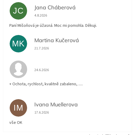
Jana Cháberová
JC
Hodnocení obchodu je 5 z 5 hvězdiček.
4.8.2026
Paní Mišoňová je úžasná. Moc mi pomohla. Děkuji.
Martina Kučerová
MK
Hodnocení obchodu je 5 z 5 hvězdiček.
21.7.2026
Hodnocení obchodu je 5 z 5 hvězdiček.
24.6.2026
+ Ochota, rychlost, kvalitně zabaleno, .....
Ivana Muellerova
IM
Hodnocení obchodu je 5 z 5 hvězdiček.
17.6.2026
vše OK