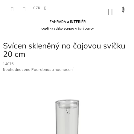
Přejít
na
CZK
NÁKU
obsah
KOŠÍK
ZAHRADA a INTERIÉR
doplňky a dekorace pro krásný domov
Svícen skleněný na čajovou svíčku
20 cm
14076
Průměrné
Neohodnoceno
Podrobnosti hodnocení
hodnocení
produktu
je
0,0
z
5
hvězdiček.