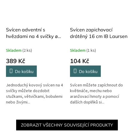
Svícen adventní s
Svícen zapichovací
hvězdami na 4 svíčky ø
drátěný 16 cm IB Laursen
31 cm
Skladem
(2 ks)
Skladem
(1 ks)
389 Kč
104 Kč
Do košíku
Do košíku
Jednoduchý kovový svícen na 4
Svícen můžete zapíchnout do
svíčky můžete dozdobit
květináče, mechu nebo
stužkami, větvičkami, bobulemi
aranžovací hmoty a pomocí
nebo živými...
dalších doplňků si...
ZOBRAZIT VŠECHNY SOUVISEJÍCÍ PRODUKTY