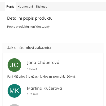
Popis
Hodnocení
Diskuze
Detailní popis produktu
Popis produktu není dostupný
Jana Cháberová
JC
Hodnocení obchodu je 5 z 5 hvězdiček.
4.8.2026
Paní Mišoňová je úžasná. Moc mi pomohla. Děkuji.
Martina Kučerová
MK
Hodnocení obchodu je 5 z 5 hvězdiček.
21.7.2026