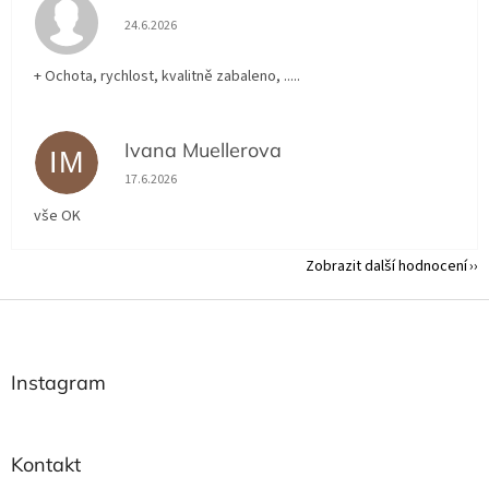
Hodnocení obchodu je 5 z 5 hvězdiček.
24.6.2026
+ Ochota, rychlost, kvalitně zabaleno, .....
Ivana Muellerova
IM
Hodnocení obchodu je 5 z 5 hvězdiček.
17.6.2026
vše OK
Zobrazit další hodnocení
Z
á
p
a
Instagram
t
í
Kontakt