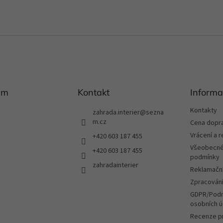
am
Kontakt
Informa
Kontakty
zahrada.interier
@
sezna
m.cz
Cena dopr
Vrácení a 
+420 603 187 455
Všeobecné
+420 603 187 455
podmínky
zahradainterier
Reklamační
Zpracování
GDPR/Podm
osobních ú
Recenze p