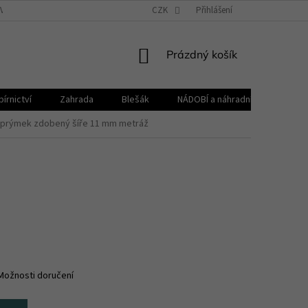
VŠEOBECNÉ OBCHODNÍ PODMÍNKY
CZK
REKLAMAČNÍ ŘÁD
Přihlášení
ZPRACOVÁNÍ 
NÁKUPNÍ
Prázdný košík
KOŠÍK
írnictví
Zahrada
Blešák
NÁDOBÍ a náhradní díly KELOmat
 prýmek zdobený šíře 11 mm metráž
Možnosti doručení