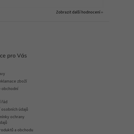
Zobrazit další hodnocení
ce pro Vás
avy
reklamace zboží
 obchodní
 řád
 osobních údajů
ínky ochrany
dajů
roduktů a obchodu