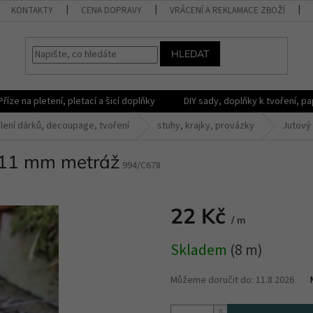
KONTAKTY
CENA DOPRAVY
VRÁCENÍ A REKLAMACE ZBOŽÍ
HLEDAT
Příze na pletení, pletací a šicí doplňky
DIY sady, doplňky k tvoření, pap
lení dárků, decoupage, tvoření
stuhy, krajky, provázky
Jutový
 11 mm metráž
994/C678
22 Kč
/ m
Měrná
Skladem
(8 m)
cena:
Můžeme doručit do:
11.8.2026