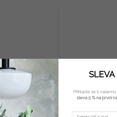
k vyšívání Lise Tailor Cœur
Věnec mechový k dekoracím
SLEVA 
Grey 9,5 cm
Skladem
(2 ks)
Skla
Přihlaste se k našemu
69 Kč
Kč
od
sleva 5 % na první n
D
Do košíku
Kulatý korpus obalený suchým me
é nůžky s rukojetí ve tvaru srdce
stačí doplnit stuhou nebo různými 
e nejen k vyšívání, ale k jakékoli