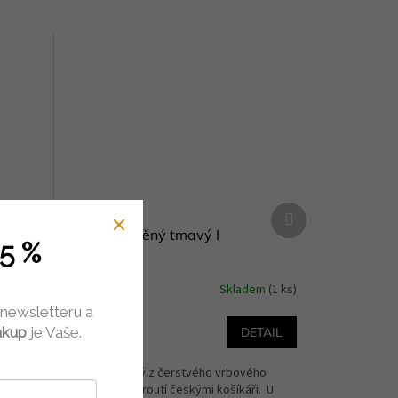
Další
produkt
Věnec proutěný tmavý I
5 %
dem
(1 ks)
Skladem
(1 ks)
 newsletteru a
329 Kč
od
ákup
je Vaše.
ETAIL
DETAIL
chem
Věnec upletený z čerstvého vrbového
květinami
neloupaného proutí českými košíkáři. U