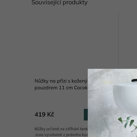
Související produkty
Nůžky na přízi s koženým
Nůžky 
pouzdrem 11 cm Cocoknits
Pearl 
Skladem
(4 ks)
419 Kč
249 
Do košíku
Nůžky určené na stříhání tenkých nití a přízí.
Roztomil
Jsou vyrobené z jednoho kusu černé oceli.
využijet