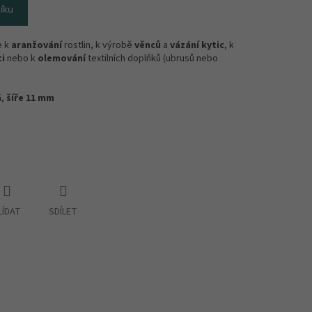
íku
e k
aranžování
rostlin, k výrobě
věnců
a
vázání kytic
, k
i
nebo k
olemování
textilních doplňků (ubrusů nebo
á
,
šíře 11 mm
LÍDAT
SDÍLET