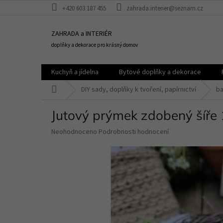
Přejít
+420 603 187 455
zahrada.interier@seznam.cz
na
obsah
ZAHRADA a INTERIÉR
doplňky a dekorace pro krásný domov
Kuchyň a jídelna
Bytové doplňky a dekorace
Domů
DIY sady, doplňky k tvoření, papírnictví
ba
Jutový prýmek zdobený šíře
Průměrné
Neohodnoceno
Podrobnosti hodnocení
hodnocení
produktu
je
0,0
z
5
hvězdiček.