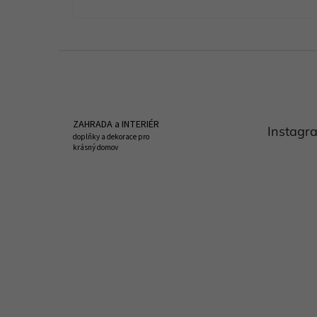
Z
á
p
a
t
ZAHRADA a INTERIÉR
Instagr
í
doplňky a dekorace pro
krásný domov