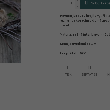
Přidat do koš
Pevnou jutovou krajku
využijet
různým
dekoracím v domácnost
utěrek).
Materiál:
režná juta
, barva
hněd
Cena je uvedená za 1 m.
Lze prát do 40°C.
TISK
ZEPTAT SE
H