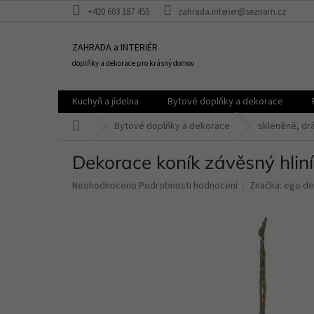
Přejít
+420 603 187 455
zahrada.interier@seznam.cz
na
obsah
ZAHRADA a INTERIÉR
doplňky a dekorace pro krásný domov
Kuchyň a jídelna
Bytové doplňky a dekorace
Domů
Bytové doplňky a dekorace
skleněné, dr
Dekorace koník závěsný hliní
Průměrné
Neohodnoceno
Podrobnosti hodnocení
Značka:
ego de
hodnocení
produktu
je
0,0
z
5
hvězdiček.