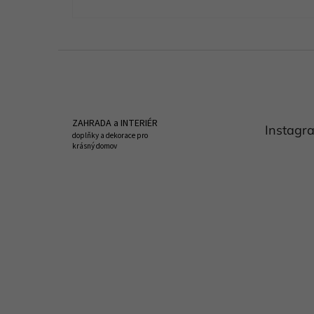
Z
á
p
a
t
ZAHRADA a INTERIÉR
Instagr
í
doplňky a dekorace pro
krásný domov