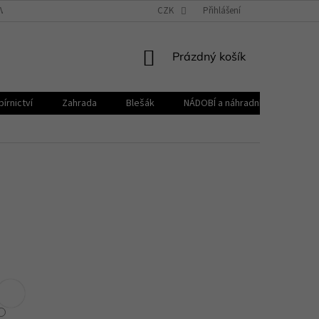
VŠEOBECNÉ OBCHODNÍ PODMÍNKY
CZK
REKLAMAČNÍ ŘÁD
Přihlášení
ZPRACOVÁNÍ 
NÁKUPNÍ
Prázdný košík
KOŠÍK
írnictví
Zahrada
Blešák
NÁDOBÍ a náhradní díly KELOmat