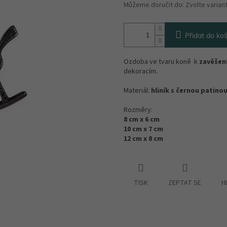
Můžeme doručit do:
Zvolte varian
Přidat do koš
Ozdoba ve tvaru koně k
zavěšen
dekoracím.
Materiál:
hliník s černou patino
Rozměry:
8 cm x 6 cm
10 cm x 7 cm
12 cm x 8 cm
TISK
ZEPTAT SE
H