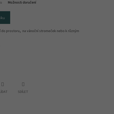
tu
Možnosti doručení
íku
í
do prostoru
,
na vánoční stromeček nebo k různým
u
LÍDAT
SDÍLET