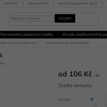
KONTAKTY
CENA DOPRAVY
VRÁCENÍ A REKLAMACE ZBOŽÍ
HLEDAT
Příze na pletení, pletací a šicí doplňky
DIY sady, doplňky k tvoření, pap
átěné a dřevěné dekorace
Dekorace koník závěsný hliník
k
kor
od
106 Kč
/ ks
Měrná
Zvolte variantu
cena:
Varianta