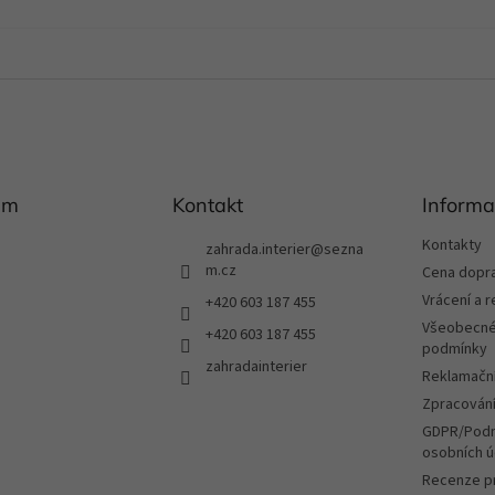
am
Kontakt
Informa
Kontakty
zahrada.interier
@
sezna
m.cz
Cena dopr
Vrácení a 
+420 603 187 455
Všeobecné
+420 603 187 455
podmínky
zahradainterier
Reklamační
Zpracování
GDPR/Podm
osobních ú
Recenze p