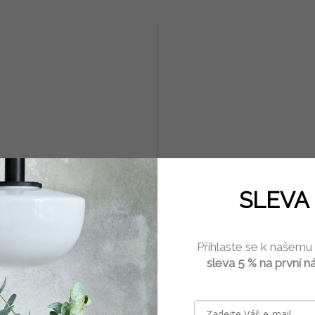
proutěný tmavý I
Vykrajovátka houpací koník
SLEVA 
sada
Skladem
(1 ks)
Skla
Přihlaste se k našemu
9 Kč
209 Kč
sleva 5 % na první n
DETAIL
Do 
pletený z čerstvého vrbového
Sada vykrajovátek pro výrobu 3D h
ého proutí českými košíkáři. U
koníka. Hotové perníky můžete ozdo