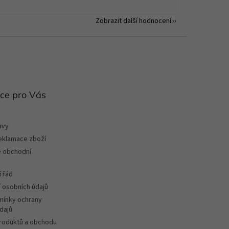
Zobrazit další hodnocení
ce pro Vás
avy
reklamace zboží
 obchodní
 řád
 osobních údajů
ínky ochrany
dajů
roduktů a obchodu