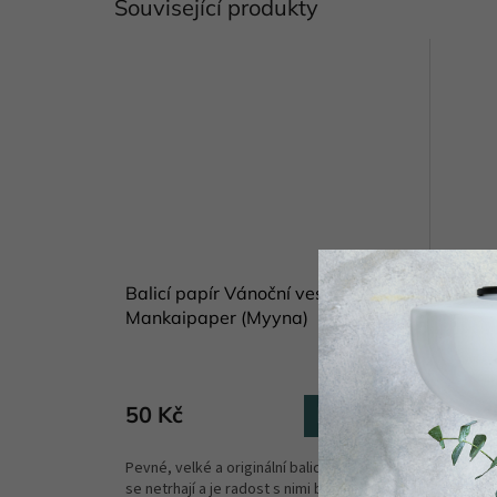
Související produkty
Balicí papír Vánoční vesnička A1
Věnec 
Mankaipaper (Myyna)
Skladem
(1 ks)
32
50 Kč
od
Do košíku
Věnec u
Pevné, velké a originální balicí papíry, které
neloupan
se netrhají a je radost s nimi balit.