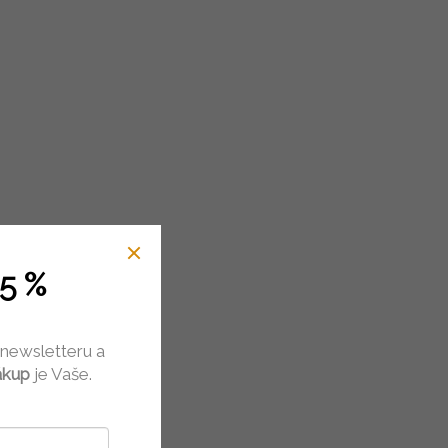
 3D
5 %
dem
(4 ks)
 newsletteru a
ákup
je Vaše.
košíku
oupacího
bit ...