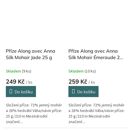
Příze Along avec Anna
Příze Along avec Anna
Silk Mohair Jade 25 g
Silk Mohair Émeraude 25
g
Skladem
(9 ks)
Skladem
(10 ks)
249 Kč
259 Kč
/ ks
/ ks
Do košíku
Do košíku
Složení příze: 72% jemný mohér
Složení příze: 72% jemný mohér
a 28% hedvábí Váha/návin příze:
a 28% hedvábí Váha/návin příze:
25 g/210 m Mezinárodní
25 g/210 m Mezinárodní
značení:...
značení:...