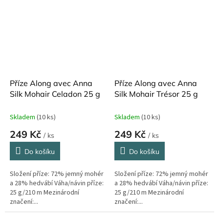
Příze Along avec Anna
Příze Along avec Anna
Silk Mohair Celadon 25 g
Silk Mohair Trésor 25 g
Skladem
(10 ks)
Skladem
(10 ks)
249 Kč
249 Kč
/ ks
/ ks
Do košíku
Do košíku
Složení příze: 72% jemný mohér
Složení příze: 72% jemný mohér
a 28% hedvábí Váha/návin příze:
a 28% hedvábí Váha/návin příze:
25 g/210 m Mezinárodní
25 g/210 m Mezinárodní
značení:...
značení:...