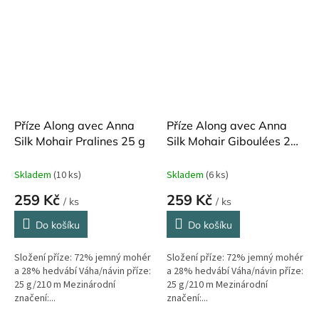
Příze Along avec Anna
Příze Along avec Anna
Silk Mohair Pralines 25 g
Silk Mohair Giboulées 25
g
Skladem
(10 ks)
Skladem
(6 ks)
259 Kč
259 Kč
/ ks
/ ks
Do košíku
Do košíku
Složení příze: 72% jemný mohér
Složení příze: 72% jemný mohér
a 28% hedvábí Váha/návin příze:
a 28% hedvábí Váha/návin příze:
25 g/210 m Mezinárodní
25 g/210 m Mezinárodní
značení:...
značení:...