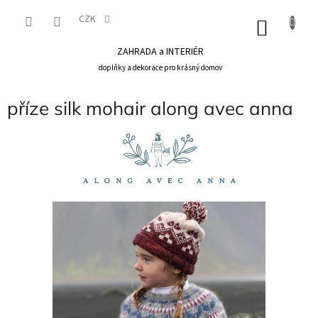
Přejít
na
CZK
NÁKU
obsah
KOŠÍK
ZAHRADA a INTERIÉR
doplňky a dekorace pro krásný domov
příze silk mohair along avec anna