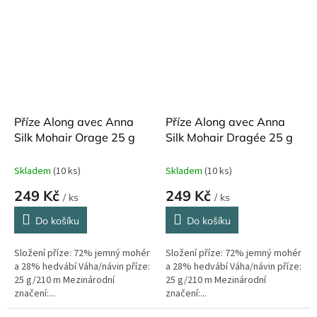
Příze Along avec Anna
Příze Along avec Anna
Silk Mohair Orage 25 g
Silk Mohair Dragée 25 g
Skladem
(10 ks)
Skladem
(10 ks)
249 Kč
249 Kč
/ ks
/ ks
Do košíku
Do košíku
Složení příze: 72% jemný mohér
Složení příze: 72% jemný mohér
a 28% hedvábí Váha/návin příze:
a 28% hedvábí Váha/návin příze:
25 g/210 m Mezinárodní
25 g/210 m Mezinárodní
značení:...
značení:...