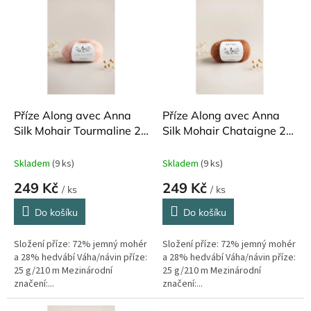
d
ý
u
p
k
i
t
s
ů
p
r
o
d
Příze Along avec Anna
Příze Along avec Anna
u
Silk Mohair Tourmaline 25
Silk Mohair Chataigne 25
k
g
g
t
Skladem
(9 ks)
Skladem
(9 ks)
ů
249 Kč
249 Kč
/ ks
/ ks
Do košíku
Do košíku
Složení příze: 72% jemný mohér
Složení příze: 72% jemný mohér
a 28% hedvábí Váha/návin příze:
a 28% hedvábí Váha/návin příze:
25 g/210 m Mezinárodní
25 g/210 m Mezinárodní
značení:...
značení:...