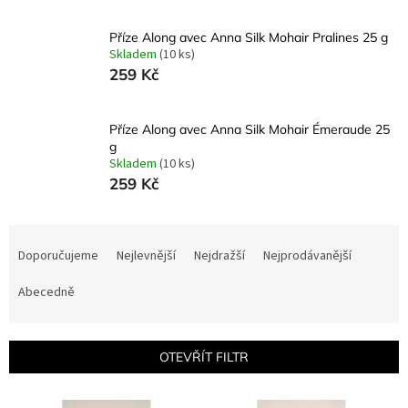
Příze Along avec Anna Silk Mohair Pralines 25 g
Skladem
(10 ks)
259 Kč
Příze Along avec Anna Silk Mohair Émeraude 25
g
Skladem
(10 ks)
259 Kč
Ř
a
Doporučujeme
Nejlevnější
Nejdražší
Nejprodávanější
z
e
Abecedně
n
í
p
OTEVŘÍT FILTR
r
o
V