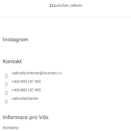
12
položek celkem
O
v
l
Z
á
á
d
p
a
a
Instagram
c
t
í
í
p
r
Kontakt
v
k
zahrada.interier
@
seznam.cz
y
v
+420 603 187 455
ý
+420 603 187 455
p
i
zahradainterier
s
u
Informace pro Vás
Kontakty