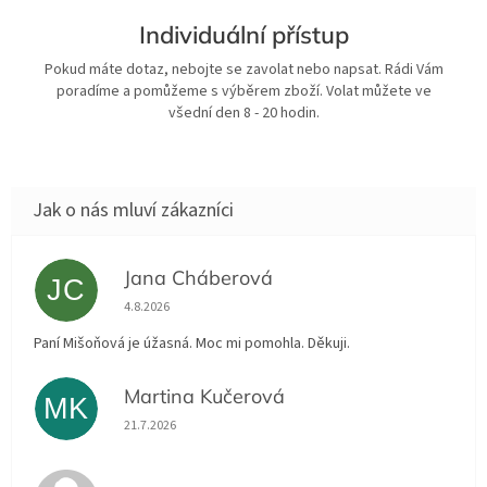
Individuální přístup
Pokud máte dotaz, nebojte se zavolat nebo napsat. Rádi Vám
poradíme a pomůžeme s výběrem zboží. Volat můžete ve
všední den 8 - 20 hodin.
Jana Cháberová
JC
Hodnocení obchodu je 5 z 5 hvězdiček.
4.8.2026
Paní Mišoňová je úžasná. Moc mi pomohla. Děkuji.
Martina Kučerová
MK
Hodnocení obchodu je 5 z 5 hvězdiček.
21.7.2026