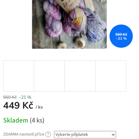
569 Kč
–21 %
569 Kč
–21 %
449 Kč
/ ks
Měrná
Skladem
(4 ks)
cena:
ZDARMA navinutí příze
?