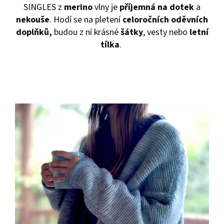
SINGLES z
merino
vlny je
příjemná na dotek
a
nekouše
. Hodí se na pletení
celoročních oděvních
doplňků,
budou z ní krásné
šátky
, vesty nebo
letní
tílka
.