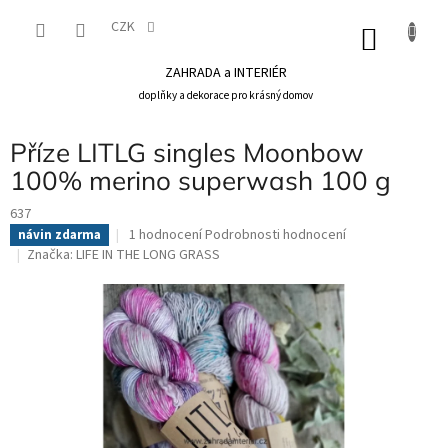
Přejít
na
CZK
NÁKU
obsah
KOŠÍK
ZAHRADA a INTERIÉR
doplňky a dekorace pro krásný domov
Příze LITLG singles Moonbow
100% merino superwash 100 g
637
Průměrné
1 hodnocení
Podrobnosti hodnocení
návin zdarma
hodnocení
Značka:
LIFE IN THE LONG GRASS
produktu
je
5,0
z
5
hvězdiček.