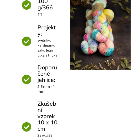
100
g/366
m
Projekt
y:
svetříky,
kardigany,
šály, letní
tílka a trička
Doporu
čené
jehlice:
2,5 mm - 4
mm
Zkušeb
ní
vzorek
10 x 10
cm:
28 ok x 38