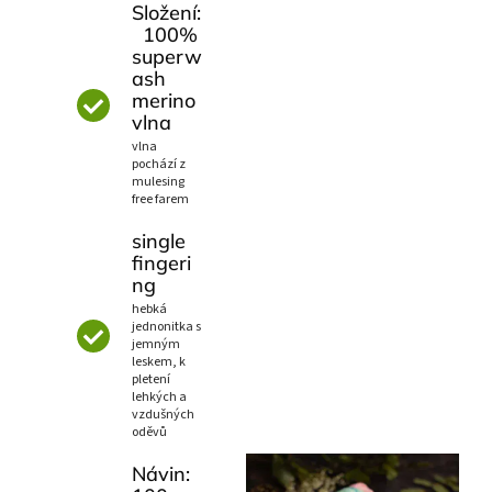
Složení:
100%
superw
ash
merino
vlna
vlna
pochází z
mulesing
free farem
single
fingeri
ng
hebká
jednonitka s
jemným
leskem, k
pletení
lehkých a
vzdušných
oděvů
Návin: