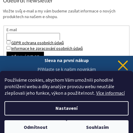
Odebírat newsletter
Vložte svůj e-mail a my vám budeme zasílat informace o nových
produktech na našem e-shopu.
E-mail
GDPR ochrana osobních údajů
Informace ke zpracování osobních údajů
PŘIHLÁSIT SE
Sleva na první nákup
Přihlaste se k našim novinkám
a 5% sleva
je Vaše.
Používáme cookies, abychom Vám umožnili pohodlné
prohlížení webu a díky analýze provozu webu neustále
zlepšovali jeho funkce, výkon a použitelnost
.
Více informací
Chci novinky a slevu
Vytvořil Shoptet
Vaše data jsou u nás v bezpečí.
Nastavení
Copyright 2026
ZAHRADA a INTERIÉR
. Všechna práva vyhrazena.
Odmítnout
Souhlasím
Upravit nastavení cookies