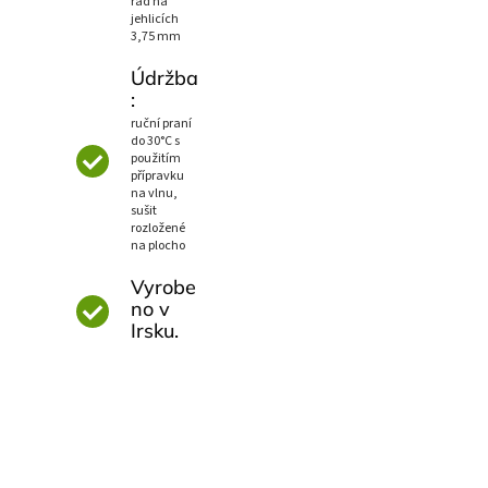
řad na
jehlicích
3,75 mm
Údržba
:
ruční praní
do 30°C s
použitím
přípravku
na vlnu,
sušit
rozložené
na plocho
Vyrobe
no v
Irsku.