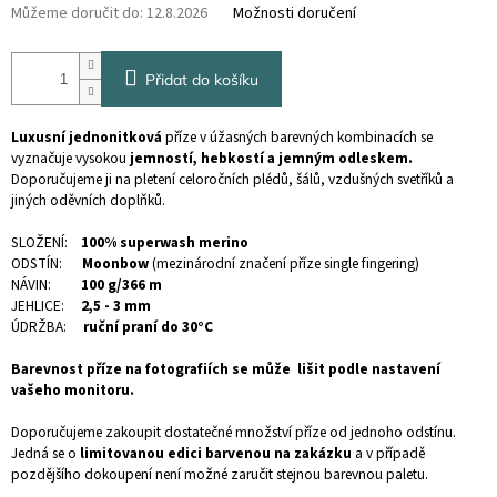
Můžeme doručit do:
12.8.2026
Možnosti doručení
Přidat do košíku
Luxusní jednonitková
příze v úžasných barevných kombinacích se
vyznačuje vysokou
jemností, hebkostí a jemným odleskem.
Doporučujeme ji na pletení celoročních plédů, šálů, vzdušných svetříků a
jiných oděvních doplňků.
SLOŽENÍ:
100% superwash merino
ODSTÍN:
Moonbow
(mezinárodní značení příze single fingering)
NÁVIN:
100 g/366 m
JEHLICE:
2,5 - 3 mm
ÚDRŽBA:
ruční praní do 30°C
Barevnost příze na fotografiích se může lišit podle nastavení
vašeho monitoru.
Doporučujeme zakoupit dostatečné množství příze od jednoho odstínu.
Jedná se o
limitovanou edici barvenou na zakázku
a v případě
pozdějšího dokoupení není možné zaručit stejnou barevnou paletu.