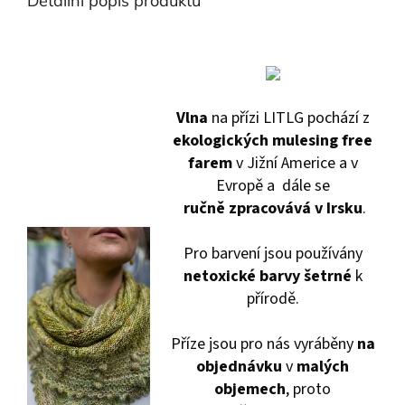
Detailní popis produktu
Vlna
na přízi LITLG pochází z
ekologických mulesing free
farem
v Jižní Americe a v
Evropě a dále se
ručně
zpracovává
v Irsku
.
Pro barvení jsou používány
netoxické barvy
šetrné
k
přírodě.
Příze jsou pro nás vyráběny
na
objednávku
v
malých
objemech
, proto