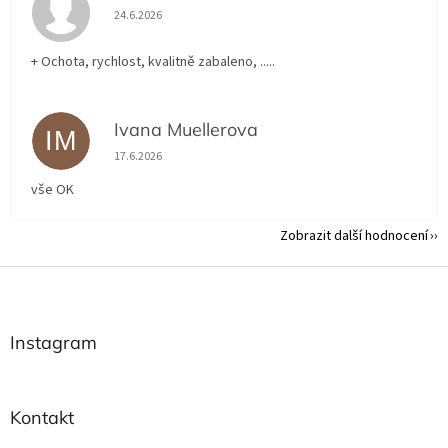
Hodnocení obchodu je 5 z 5 hvězdiček.
24.6.2026
+ Ochota, rychlost, kvalitně zabaleno, .....
Ivana Muellerova
IM
Hodnocení obchodu je 5 z 5 hvězdiček.
17.6.2026
vše OK
Zobrazit další hodnocení
Z
á
p
a
Instagram
t
í
Kontakt