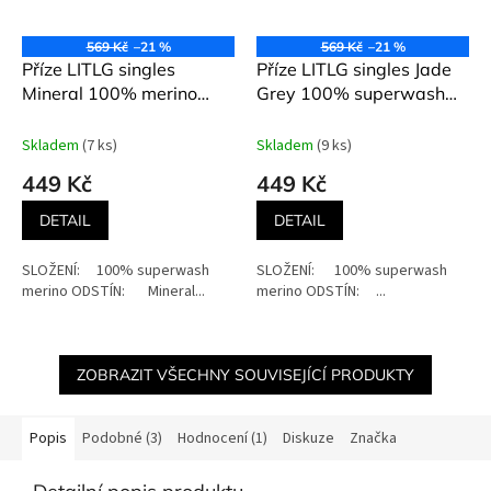
569 Kč
–21 %
569 Kč
–21 %
Příze LITLG singles
Příze LITLG singles Jade
Mineral 100% merino
Grey 100% superwash
superwash 100 g
merino 100 g
Skladem
(7 ks)
Skladem
(9 ks)
449 Kč
449 Kč
DETAIL
DETAIL
SLOŽENÍ: 100% superwash
SLOŽENÍ: 100% superwash
merino ODSTÍN: Mineral...
merino ODSTÍN: ...
ZOBRAZIT VŠECHNY SOUVISEJÍCÍ PRODUKTY
Popis
Podobné (3)
Hodnocení (1)
Diskuze
Značka