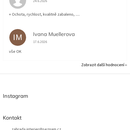
24.6.2026
+ Ochota, rychlost, kvalitně zabaleno, .....
Ivana Muellerova
IM
Hodnocení obchodu je 5 z 5 hvězdiček.
17.6.2026
vše OK
Zobrazit další hodnocení
Z
á
p
a
Instagram
t
í
Kontakt
zahrada.interier
@
seznam.cz