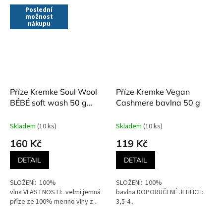
Poslední
možnost
nákupu
Příze Kremke Soul Wool
Příze Kremke Vegan
BÉBÉ soft wash 50 g
Cashmere bavlna 50 g
různé odstíny
Skladem
(10 ks)
Skladem
(10 ks)
160 Kč
119 Kč
DETAIL
DETAIL
SLOŽENÍ: 100%
SLOŽENÍ: 100%
vlna VLASTNOSTI: velmi jemná
bavlna DOPORUČENÉ JEHLICE:
příze ze 100% merino vlny z...
3,5-4...