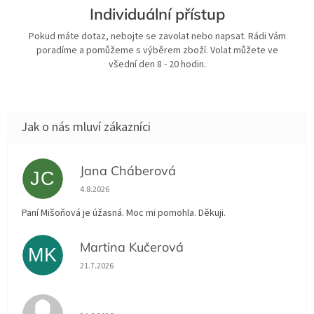
Individuální přístup
Pokud máte dotaz, nebojte se zavolat nebo napsat. Rádi Vám
poradíme a pomůžeme s výběrem zboží. Volat můžete ve
všední den 8 - 20 hodin.
Jana Cháberová
JC
Hodnocení obchodu je 5 z 5 hvězdiček.
4.8.2026
Paní Mišoňová je úžasná. Moc mi pomohla. Děkuji.
Martina Kučerová
MK
Hodnocení obchodu je 5 z 5 hvězdiček.
21.7.2026
Hodnocení obchodu je 5 z 5 hvězdiček.