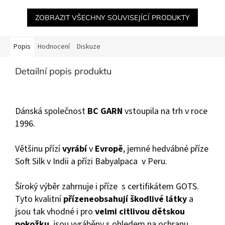
ZOBRAZIT VŠECHNY SOUVISEJÍCÍ PRODUKTY
Popis
Hodnocení
Diskuze
Detailní popis produktu
Dánská společnost
BC GARN
vstoupila na trh v roce
1996.
Většinu přízí
vyrábí
v
Evropě
, jemné hedvábné příze
Soft Silk v Indii a přízi Babyalpaca v Peru.
Šíroký výběr zahrnuje i příze s certifikátem GOTS.
Tyto kvalitní
příze
neobsahují škodlivé látky
a
jsou tak vhodné i pro
velmi citlivou dětskou
pokožku
, jsou vyráběny s ohledem na ochranu