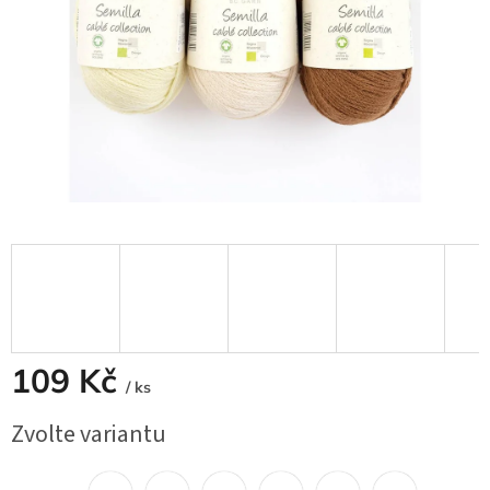
109 Kč
/ ks
Měrná
Zvolte variantu
cena: