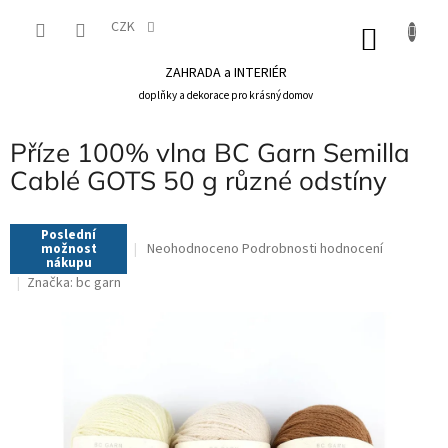
Přejít
na
CZK
NÁKU
obsah
KOŠÍK
ZAHRADA a INTERIÉR
doplňky a dekorace pro krásný domov
Příze 100% vlna BC Garn Semilla
Cablé GOTS 50 g různé odstíny
Poslední
Průměrné
Neohodnoceno
Podrobnosti hodnocení
možnost
nákupu
hodnocení
Značka:
bc garn
produktu
je
0,0
z
5
hvězdiček.