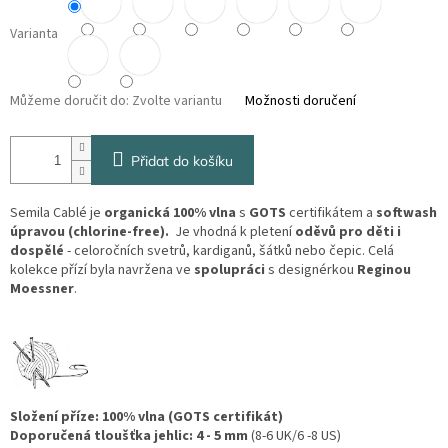
Varianta
Můžeme doručit do:
Zvolte variantu
Možnosti doručení
Přidat do košíku
Semila Cablé je
organická 100% vlna
s
GOTS
certifikátem a
softwash
úpravou
(chlorine-free).
Je vhodná k pletení
oděvů pro děti i
dospělé
- celoročních svetrů, kardiganů, šátků nebo čepic. Celá
kolekce přízí byla navržena ve
spolupráci
s designérkou
Reginou
Moessner
.
Složení příze: 100% vlna (GOTS certifikát)
Doporučená tloušťka jehlic: 4 - 5 mm
(8-6 UK/6 -8 US)