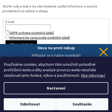
Vložte svůj e-mail a my vám budeme zasílat informace o nových
produktech na našem e-shopu.
E-mail
GDPR ochrana osobních údajů
Informace ke zpracování osobních údajů
PŘIHLÁSIT SE
Sleva na první nákup
Přihlaste se k našim novinkám
a 5% sleva
je Vaše.
Používáme cookies, abychom Vám umožnili pohodlné
prohlížení webu a díky analýze provozu webu neustále
zlepšovali jeho funkce, výkon a použitelnost
.
Více informací
Chci novinky a slevu
Vytvořil Shoptet
Vaše data jsou u nás v bezpečí.
Nastavení
Copyright 2026
ZAHRADA a INTERIÉR
. Všechna práva vyhrazena.
Upravit nastavení cookies
Odmítnout
Souhlasím