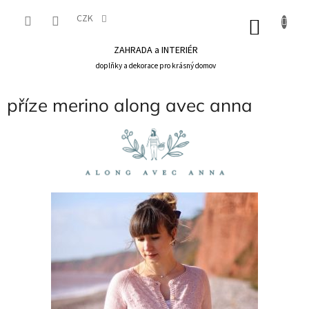
Přejít
na
CZK
NÁKU
obsah
KOŠÍK
ZAHRADA a INTERIÉR
doplňky a dekorace pro krásný domov
příze merino along avec anna