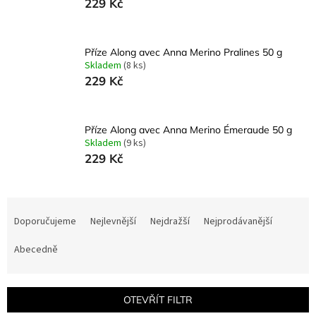
229 Kč
Příze Along avec Anna Merino Pralines 50 g
Skladem
(8 ks)
229 Kč
Příze Along avec Anna Merino Émeraude 50 g
Skladem
(9 ks)
229 Kč
Ř
a
Doporučujeme
Nejlevnější
Nejdražší
Nejprodávanější
z
e
Abecedně
n
í
p
OTEVŘÍT FILTR
r