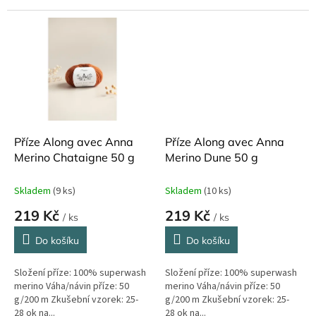
Příze Along avec Anna
Příze Along avec Anna
Merino Chataigne 50 g
Merino Dune 50 g
Skladem
(9 ks)
Skladem
(10 ks)
219 Kč
219 Kč
/ ks
/ ks
Do košíku
Do košíku
Složení příze: 100% superwash
Složení příze: 100% superwash
merino Váha/návin příze: 50
merino Váha/návin příze: 50
g/200 m Zkušební vzorek: 25-
g/200 m Zkušební vzorek: 25-
28 ok na...
28 ok na...