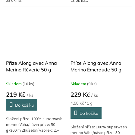
28 ok na...
28 ok na...
Příze Along avec Anna
Příze Along avec Anna
Merino Réverie 50 g
Merino Émeraude 50 g
Skladem
(10 ks)
Skladem
(9 ks)
219 Kč
229 Kč
/ ks
/ ks
Měrná
4,58 Kč / 1 g
Do košíku
cena:
Do košíku
Složení příze: 100% superwash
merino Váha/návin příze: 50
Složení příze: 100% superwash
g/200 m Zkušební vzorek: 25-
merino Váha/návin příze: 50