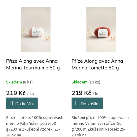
o
V
d
ý
u
p
k
i
t
s
ů
p
r
o
d
Příze Along avec Anna
Příze Along avec Anna
u
Merino Tourmaline 50 g
Merino Tomette 50 g
k
t
Skladem
(8 ks)
Skladem
(10 ks)
ů
219 Kč
219 Kč
/ ks
/ ks
Do košíku
Do košíku
Složení příze: 100% superwash
Složení příze: 100% superwash
merino Váha/návin příze: 50
merino Váha/návin příze: 50
g/200 m Zkušební vzorek: 25-
g/200 m Zkušební vzorek: 25-
28 ok na...
28 ok na...