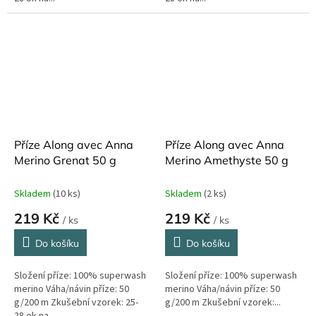
Příze Along avec Anna
Příze Along avec Anna
Merino Grenat 50 g
Merino Amethyste 50 g
Skladem
(10 ks)
Skladem
(2 ks)
219 Kč
219 Kč
/ ks
/ ks
Do košíku
Do košíku
Složení příze: 100% superwash
Složení příze: 100% superwash
merino Váha/návin příze: 50
merino Váha/návin příze: 50
g/200 m Zkušební vzorek: 25-
g/200 m Zkušební vzorek:...
28 ok na...