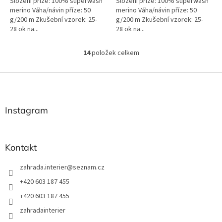
Složení příze: 100% superwash
Složení příze: 100% superwash
merino Váha/návin příze: 50
merino Váha/návin příze: 50
g/200 m Zkušební vzorek: 25-
g/200 m Zkušební vzorek: 25-
28 ok na...
28 ok na...
14
položek celkem
O
v
l
Z
á
á
d
p
a
a
Instagram
c
t
í
í
p
r
Kontakt
v
k
zahrada.interier
@
seznam.cz
y
v
+420 603 187 455
ý
+420 603 187 455
p
i
zahradainterier
s