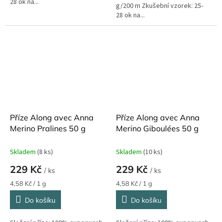
28 ok na...
g/200 m Zkušební vzorek: 25-
28 ok na...
Příze Along avec Anna
Příze Along avec Anna
Merino Pralines 50 g
Merino Giboulées 50 g
Skladem
(8 ks)
Skladem
(10 ks)
229 Kč
229 Kč
/ ks
/ ks
Měrná
Měrná
4,58 Kč / 1 g
4,58 Kč / 1 g
cena:
cena:
Do košíku
Do košíku