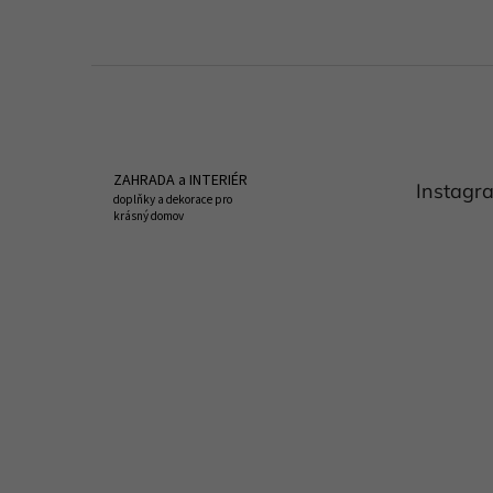
Z
á
p
a
t
ZAHRADA a INTERIÉR
Instagr
í
doplňky a dekorace pro
krásný domov