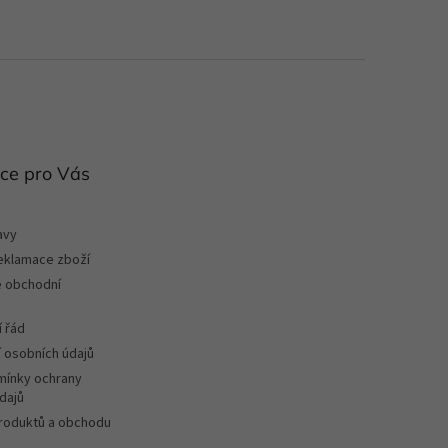
ce pro Vás
avy
reklamace zboží
 obchodní
 řád
 osobních údajů
ínky ochrany
dajů
roduktů a obchodu