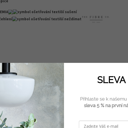
čepice
SLEVA 
nější
Abecedně
Přihlaste se k našemu
sleva 5 % na první n
OTEVŘÍT FILTR