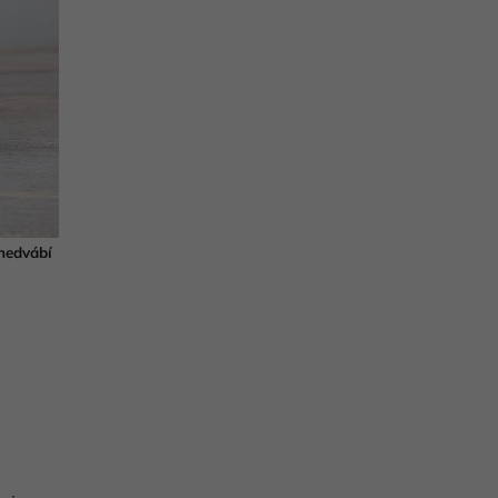
hedvábí