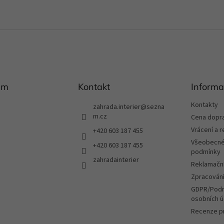
O
v
l
á
d
a
c
í
am
Kontakt
Informa
p
r
Kontakty
zahrada.interier
@
sezna
v
m.cz
Cena dopr
k
Vrácení a 
+420 603 187 455
y
v
Všeobecné
+420 603 187 455
ý
podmínky
zahradainterier
p
Reklamační
i
Zpracování
s
u
GDPR/Podm
osobních ú
Recenze p