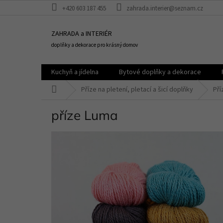
Přejít
+420 603 187 455
zahrada.interier@seznam.cz
na
obsah
ZAHRADA a INTERIÉR
doplňky a dekorace pro krásný domov
Kuchyň a jídelna
Bytové doplňky a dekorace
Domů
Příze na pletení, pletací a šicí doplňky
Pří
příze Luma