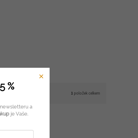
5 %
1
položek celkem
 newsletteru a
ákup
je Vaše.