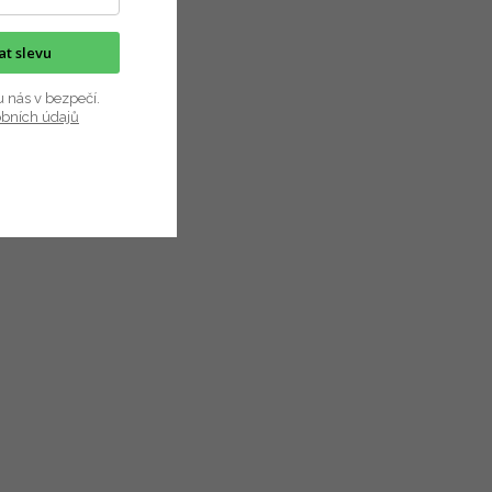
kat slevu
u nás v bezpečí.
obních údajů