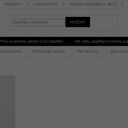
KONTAKTY
CENA DOPRAVY
VRÁCENÍ A REKLAMACE ZBOŽÍ
HLEDAT
Příze na pletení, pletací a šicí doplňky
DIY sady, doplňky k tvoření, pap
ze na pletení
Příze podle značky
The Fibre Co.
příze Lum