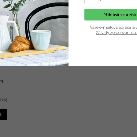
Přihlásit se a zís
Vaše e-mailová adresa je 
Zásady zpracování os
ím
0 ks)
IL