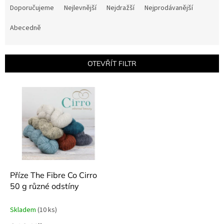
a
Doporučujeme
Nejlevnější
Nejdražší
Nejprodávanější
z
e
Abecedně
n
í
p
OTEVŘÍT FILTR
r
o
V
d
ý
u
p
k
i
t
s
ů
p
r
o
d
Příze The Fibre Co Cirro
u
50 g různé odstíny
k
t
Skladem
(10 ks)
ů