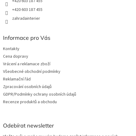
+420 603 187 455
ý
+420 603 187 455
p
i
zahradainterier
s
u
Informace pro Vás
Kontakty
Cena dopravy
Vrácení a reklamace zboží
Všeobecné obchodní podmínky
Reklamační řád
Zpracování osobních údajů
GDPR/Podmínky ochrany osobních údajů
Recenze produktů a obchodu
Odebírat newsletter