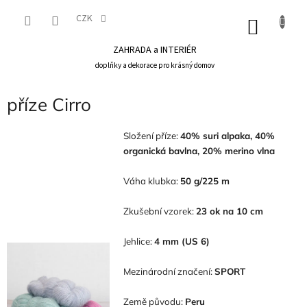
Přejít
na
CZK
NÁKU
obsah
KOŠÍK
ZAHRADA a INTERIÉR
doplňky a dekorace pro krásný domov
příze Cirro
Složení příze:
40% suri alpaka, 40%
organická bavlna, 20% merino vlna
Váha klubka:
50 g/225 m
Zkušební vzorek:
23 ok na 10 cm
Jehlice:
4 mm (US 6)
Mezinárodní značení:
SPORT
Země původu:
Peru