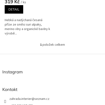
319 Kč
/ ks
DETAIL
Hebká a nadýchaná česaná
příze ze směsi suri alpaky,
merino vlny a organické bavlny k
výrobě...
1
položek celkem
O
v
l
Z
á
á
d
p
a
a
Instagram
c
t
í
í
p
r
Kontakt
v
k
zahrada.interier
@
seznam.cz
y
v