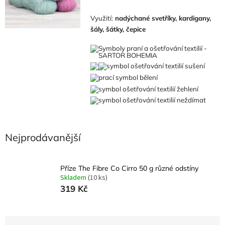
Využití:
nadýchané svetříky, kardigany,
šály, šátky, čepice
Nejprodávanější
Příze The Fibre Co Cirro 50 g různé odstíny
Skladem
(10 ks)
319 Kč
Ř