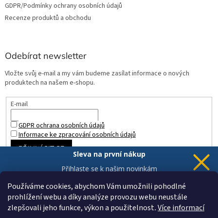
GDPR/Podmínky ochrany osobních údajů
Recenze produktů a obchodu
Odebírat newsletter
Vložte svůj e-mail a my vám budeme zasílat informace o nových
produktech na našem e-shopu.
E-mail
GDPR ochrana osobních údajů
Informace ke zpracování osobních údajů
PŘIHLÁSIT SE
Sleva na první nákup
Přihlaste se k našim novinkám
a 5% sleva
je Vaše.
Používáme cookies, abychom Vám umožnili pohodlné
prohlížení webu a díky analýze provozu webu neustále
zlepšovali jeho funkce, výkon a použitelnost
.
Více informací
Chci novinky a slevu