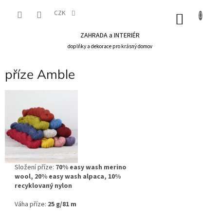
Přejít
na
CZK
NÁKU
obsah
KOŠÍK
ZAHRADA a INTERIÉR
doplňky a dekorace pro krásný domov
příze Amble
Složení příze:
70% easy wash merino
wool, 20% easy wash alpaca, 10%
recyklovaný nylon
Váha příze:
25 g/81 m