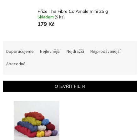
Příze The Fibre Co Amble mini 25 g
Skladem
(5 ks)
179 Kč
Ř
a
Doporučujeme
Nejlevnější
Nejdražší
Nejprodávanější
z
e
Abecedně
n
í
p
OTEVŘÍT FILTR
r
o
V
d
ý
u
p
k
i
t
s
ů
p