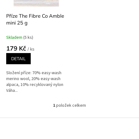
r
o
d
Příze The Fibre Co Amble
u
mini 25 g
k
t
Skladem
(5 ks)
ů
179 Kč
/ ks
DETAIL
Složení příze: 70% easy-wash
merino wool, 20% easy-wash
alpaca, 10% recyklovaný nylon
Váha...
1
položek celkem
O
v
l
Z
á
á
d
p
a