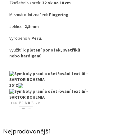
Zkušební vzorek:
32 ok na 10 cm
Mezinárodní značení:
Fingering
Jehlice:
2,5 mm
Vyrobeno v
Peru
.
Využití:
k pletení ponožek, svetříků
nebo kardiganů
30°C
Nejprodávanější