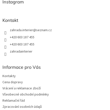
a
Instagram
c
t
í
í
p
r
Kontakt
v
k
zahrada.interier
@
seznam.cz
y
v
+420 603 187 455
ý
+420 603 187 455
p
i
zahradainterier
s
u
Informace pro Vás
Kontakty
Cena dopravy
Vrácení a reklamace zboží
Všeobecné obchodní podmínky
Reklamační řád
Zpracování osobních údajů