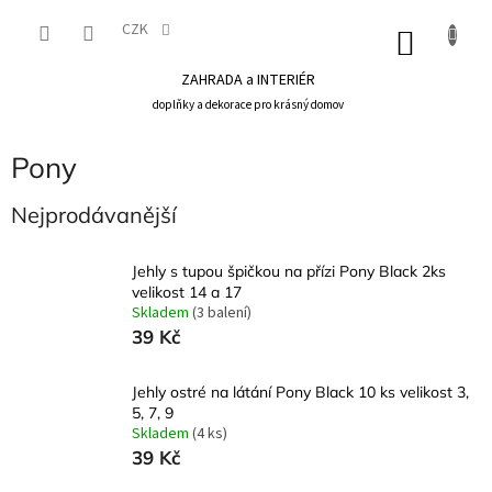
Přejít
na
CZK
NÁKU
obsah
KOŠÍK
ZAHRADA a INTERIÉR
doplňky a dekorace pro krásný domov
Pony
Nejprodávanější
Jehly s tupou špičkou na přízi Pony Black 2ks
velikost 14 a 17
Skladem
(3 balení)
39 Kč
Jehly ostré na látání Pony Black 10 ks velikost 3,
5, 7, 9
Skladem
(4 ks)
39 Kč