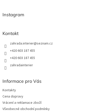
á
á
d
p
a
a
Instagram
c
t
í
í
p
r
Kontakt
v
k
zahrada.interier
@
seznam.cz
y
v
+420 603 187 455
ý
+420 603 187 455
p
i
zahradainterier
s
u
Informace pro Vás
Kontakty
Cena dopravy
Vrácení a reklamace zboží
Všeobecné obchodní podmínky