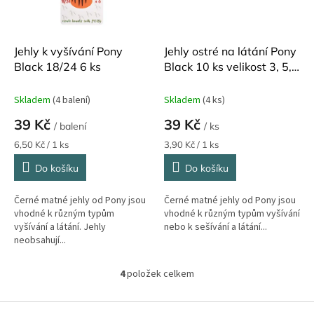
Jehly k vyšívání Pony
Jehly ostré na látání Pony
Black 18/24 6 ks
Black 10 ks velikost 3, 5,
7, 9
Skladem
(4 balení)
Skladem
(4 ks)
39 Kč
39 Kč
/ balení
/ ks
Měrná
Měrná
6,50 Kč / 1 ks
3,90 Kč / 1 ks
cena:
cena:
Do košíku
Do košíku
Černé matné jehly od Pony jsou
Černé matné jehly od Pony jsou
vhodné k různým typům
vhodné k různým typům vyšívání
vyšívání a látání. Jehly
nebo k sešívání a látání...
neobsahují...
4
položek celkem
O
v
l
Z