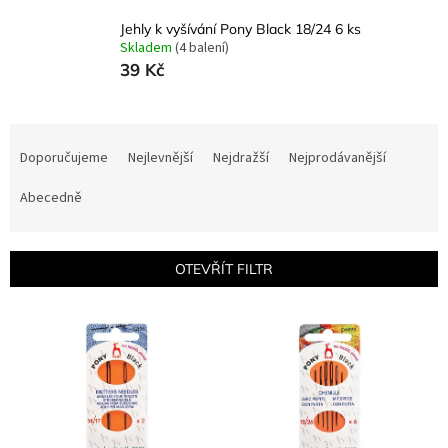
Jehly k vyšívání Pony Black 18/24 6 ks
Skladem
(4 balení)
39 Kč
Ř
a
Doporučujeme
Nejlevnější
Nejdražší
Nejprodávanější
z
e
Abecedně
n
í
p
OTEVŘÍT FILTR
r
o
V
d
ý
u
p
k
i
t
s
ů
p
r