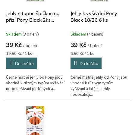
o
d
Jehly s tupou špičkou na
Jehly k vyšívání Pony
u
přízi Pony Black 2ks
Black 18/26 6 ks
k
velikost 14 a 17
t
Skladem
(3 balení)
Skladem
(4 balení)
ů
39 Kč
39 Kč
/ balení
/ balení
Měrná
Měrná
19,50 Kč / 1 ks
6,50 Kč / 1 ks
cena:
cena:
Do košíku
Do košíku
Černé matné jehly od Pony jsou
Černé matné jehly od Pony jsou
vhodné k různým typům vyšívání
vhodné k různým typům
nebo sešívání pletených a...
vyšívání a látání. Jehly
neobsahují...