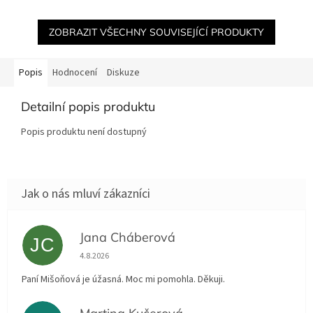
ZOBRAZIT VŠECHNY SOUVISEJÍCÍ PRODUKTY
Popis
Hodnocení
Diskuze
Detailní popis produktu
Popis produktu není dostupný
Jana Cháberová
JC
Hodnocení obchodu je 5 z 5 hvězdiček.
4.8.2026
Paní Mišoňová je úžasná. Moc mi pomohla. Děkuji.