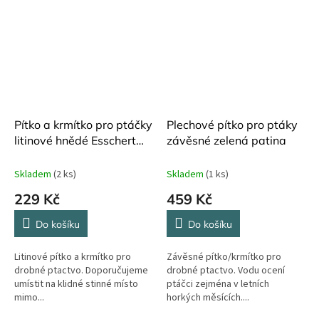
Pítko a krmítko pro ptáčky
Plechové pítko pro ptáky
litinové hnědé Esschert
závěsné zelená patina
Design ø 13 cm
Skladem
(2 ks)
Skladem
(1 ks)
229 Kč
459 Kč
Do košíku
Do košíku
Litinové pítko a krmítko pro
Závěsné pítko/krmítko pro
drobné ptactvo. Doporučujeme
drobné ptactvo. Vodu ocení
umístit na klidné stinné místo
ptáčci zejména v letních
mimo...
horkých měsících....