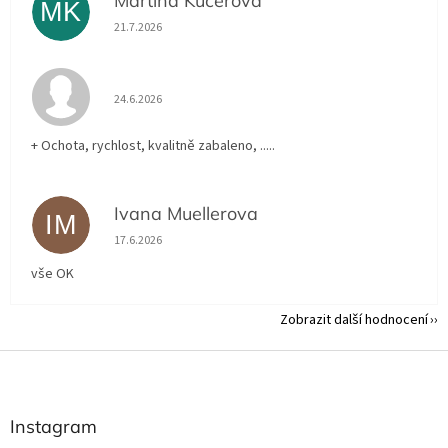
Martina Kučerová
MK
Hodnocení obchodu je 5 z 5 hvězdiček.
21.7.2026
Hodnocení obchodu je 5 z 5 hvězdiček.
24.6.2026
+ Ochota, rychlost, kvalitně zabaleno, .....
Ivana Muellerova
IM
Hodnocení obchodu je 5 z 5 hvězdiček.
17.6.2026
vše OK
Zobrazit další hodnocení
Z
á
p
a
Instagram
t