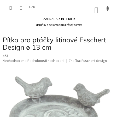
Přejít
na
CZK
NÁKU
obsah
KOŠÍK
ZAHRADA a INTERIÉR
doplňky a dekorace pro krásný domov
Pítko pro ptáčky litinové Esschert
Design ø 13 cm
463
Průměrné
Neohodnoceno
Podrobnosti hodnocení
Značka:
Esschert design
hodnocení
produktu
je
0,0
z
5
hvězdiček.