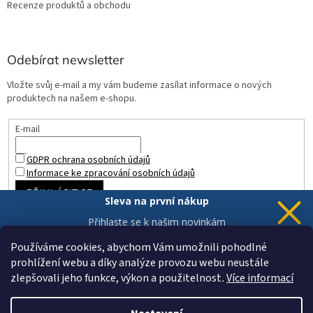
Recenze produktů a obchodu
Odebírat newsletter
Vložte svůj e-mail a my vám budeme zasílat informace o nových
produktech na našem e-shopu.
E-mail
GDPR ochrana osobních údajů
Informace ke zpracování osobních údajů
PŘIHLÁSIT SE
Sleva na první nákup
Přihlaste se k našim novinkám
a 5% sleva
je Vaše.
Používáme cookies, abychom Vám umožnili pohodlné
prohlížení webu a díky analýze provozu webu neustále
zlepšovali jeho funkce, výkon a použitelnost
.
Více informací
Chci novinky a slevu
Vytvořil Shoptet
Vaše data jsou u nás v bezpečí.