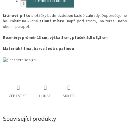
Přidat do košíku
Litinové pítko
s ptáčky bude ozdobou každé zahrady. Doporučujeme
ho umístit na klidné
stinné místo
, např. pod strom, na terasu nebo
okenní parapet.
Rozměry:
průměr 13 cm, výška 1 cm, ptáček 5,5 x 3,5 cm
Materiál: litina, barva šedá s patinou
ZEPTAT SE
HLÍDAT
SDÍLET
Související produkty