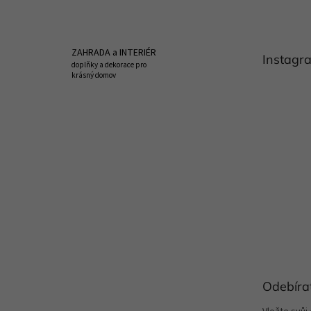
á
p
a
t
ZAHRADA a INTERIÉR
Instagr
í
doplňky a dekorace pro
krásný domov
Odebíra