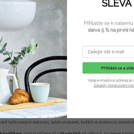
SLEVA 
é dno na košíky čtverec
Dřevěné dno na košíky ovál
Přihlaste se k našemu
Skladem
(10 ks)
Skla
sleva 5 % na první n
č
74 Kč
Do košíku
Do 
zané z překližky na výrobu
Dno vyřezané z překližky na výrobu
ných nebo pletených košíků z
háčkovaných nebo pletených košík
 příze, pedigu...
papírové příze, pedigu...
Přihlásit se a zís
Vaše e-mailová adresa je 
Zásady zpracování os
výrobě háčkovaných dekorací, tašek a kabelek, košíků na drobnosti, letních 
ch hadříkem
. Vybírat můžete až z
30 odstínů
od zářivých, po jemné pastelo