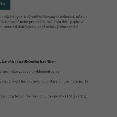
íku
t k vázání kytic, k výrobě háčkovaných dekorací, tašek a
ních klobouků nebo prostírání. Pokud vyrábíte papírové
í na omotání drátěných stonků nebo výrobu pestíků.
 lze otírat navlhčeným hadříkem
lunci může způsobit vyblednutí barvy.
y na výrobu 8 háčkovaných doplňků z tohoto materiálu (v
ca 300 g této příze, na klobouček postačí 100 g - 200 g.