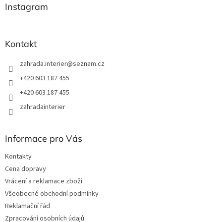
a
Instagram
t
í
Kontakt
zahrada.interier
@
seznam.cz
+420 603 187 455
+420 603 187 455
zahradainterier
Informace pro Vás
Kontakty
Cena dopravy
Vrácení a reklamace zboží
Všeobecné obchodní podmínky
Reklamační řád
Zpracování osobních údajů