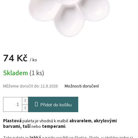
74 Kč
/ ks
Měrná
Skladem
(1 ks)
cena:
Můžeme doručit do:
11.8.2026
Možnosti doručení
Přidat do košíku
Plastová
paleta je vhodná k malbě
akvarelem
,
akrylovými
barvami, tuší
nebo
temperami
.
Tato paleta je
lehká
a najde využití ve školce, škole, v ateliéru nebo si