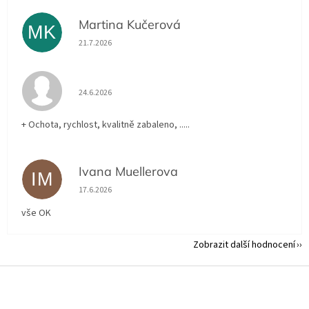
Martina Kučerová
MK
Hodnocení obchodu je 5 z 5 hvězdiček.
21.7.2026
Hodnocení obchodu je 5 z 5 hvězdiček.
24.6.2026
+ Ochota, rychlost, kvalitně zabaleno, .....
Ivana Muellerova
IM
Hodnocení obchodu je 5 z 5 hvězdiček.
17.6.2026
vše OK
Zobrazit další hodnocení
Z
á
p