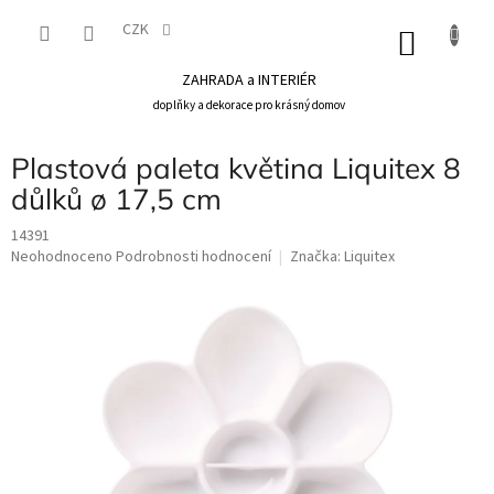
Přejít
na
CZK
NÁKU
obsah
KOŠÍK
ZAHRADA a INTERIÉR
doplňky a dekorace pro krásný domov
Plastová paleta květina Liquitex 8
důlků ø 17,5 cm
14391
Průměrné
Neohodnoceno
Podrobnosti hodnocení
Značka:
Liquitex
hodnocení
produktu
je
0,0
z
5
hvězdiček.