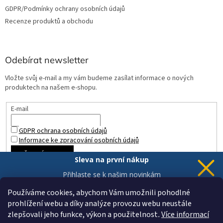
GDPR/Podmínky ochrany osobních údajů
Recenze produktů a obchodu
Odebírat newsletter
Vložte svůj e-mail a my vám budeme zasílat informace o nových
produktech na našem e-shopu.
E-mail
GDPR ochrana osobních údajů
Informace ke zpracování osobních údajů
PŘIHLÁSIT SE
Sleva na první nákup
Přihlaste se k našim novinkám
a 5% sleva
je Vaše.
Používáme cookies, abychom Vám umožnili pohodlné
prohlížení webu a díky analýze provozu webu neustále
zlepšovali jeho funkce, výkon a použitelnost
.
Více informací
Chci novinky a slevu