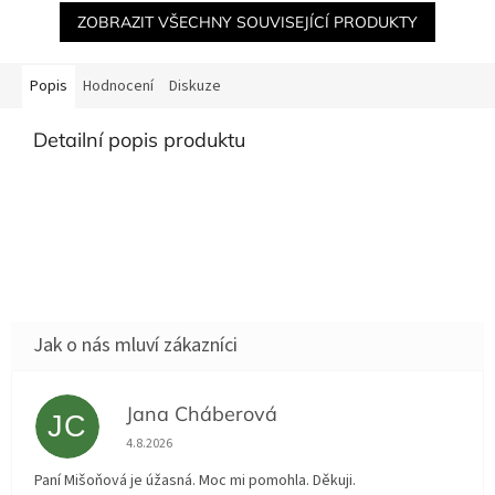
ZOBRAZIT VŠECHNY SOUVISEJÍCÍ PRODUKTY
Popis
Hodnocení
Diskuze
Detailní popis produktu
Jana Cháberová
JC
Hodnocení obchodu je 5 z 5 hvězdiček.
4.8.2026
Paní Mišoňová je úžasná. Moc mi pomohla. Děkuji.