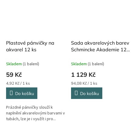
Plastové pánvičky na
Sada akvarelových barev
akvarel 12 ks
Schmincke Akademie 12
ks v plechové krabičce
Skladem
(1 balení)
Skladem
(1 balení)
59 Kč
1 129 Kč
Měrná
Měrná
4,92 Kč / 1 ks
94,08 Kč / 1 ks
cena:
cena:
Do košíku
Do košíku
Prázdné pánvičky slouží k
naplnění akvarelovými barvami v
tubách, lze je i využít i pro...