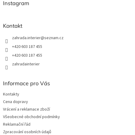
a
Instagram
c
t
í
í
p
r
Kontakt
v
k
zahrada.interier
@
seznam.cz
y
v
+420 603 187 455
ý
+420 603 187 455
p
i
zahradainterier
s
u
Informace pro Vás
Kontakty
Cena dopravy
Vrácení a reklamace zboží
Všeobecné obchodní podmínky
Reklamační řád
Zpracování osobních údajů