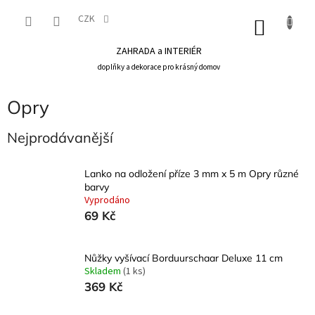
Přejít
na
CZK
NÁKU
obsah
KOŠÍK
ZAHRADA a INTERIÉR
doplňky a dekorace pro krásný domov
Opry
Nejprodávanější
Lanko na odložení příze 3 mm x 5 m Opry různé
barvy
Vyprodáno
69 Kč
Nůžky vyšívací Borduurschaar Deluxe 11 cm
Skladem
(1 ks)
369 Kč