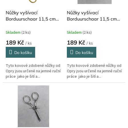
o
d
Nůžky vyšívací
Nůžky vyšívací
u
Borduurschaar 11,5 cm
Borduurschaar 11,5 cm
k
čáp růžová/zlatá
čáp černá
t
Skladem
(2 ks)
Skladem
(2 ks)
ů
189 Kč
189 Kč
/ ks
/ ks
Do košíku
Do košíku
Tyto kovové zdobené nůžky od
Tyto kovové zdobené nůžky od
Opry jsou určené na jemné ruční
Opry jsou určené na jemné ruční
práce jako je šití a...
práce jako je šití a...