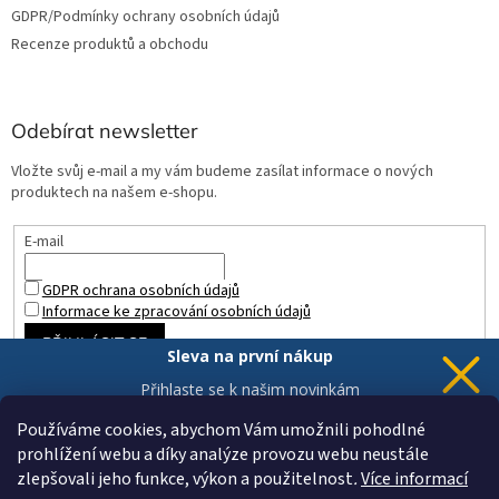
GDPR/Podmínky ochrany osobních údajů
Recenze produktů a obchodu
Odebírat newsletter
Vložte svůj e-mail a my vám budeme zasílat informace o nových
produktech na našem e-shopu.
E-mail
GDPR ochrana osobních údajů
Informace ke zpracování osobních údajů
PŘIHLÁSIT SE
Sleva na první nákup
Přihlaste se k našim novinkám
a 5% sleva
je Vaše.
Používáme cookies, abychom Vám umožnili pohodlné
prohlížení webu a díky analýze provozu webu neustále
zlepšovali jeho funkce, výkon a použitelnost
.
Více informací
Chci novinky a slevu