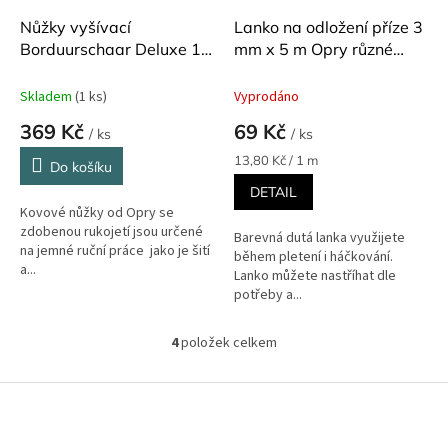
Nůžky vyšívací
Lanko na odložení příze 3
Borduurschaar Deluxe 11
mm x 5 m Opry různé
cm
barvy
Skladem
(1 ks)
Vyprodáno
369 Kč
69 Kč
/ ks
/ ks
Měrná
13,80 Kč / 1 m
Do košíku
cena:
DETAIL
Kovové nůžky od Opry se
zdobenou rukojetí jsou určené
Barevná dutá lanka využijete
na jemné ruční práce jako je šití
během pletení i háčkování.
a...
Lanko můžete nastříhat dle
potřeby a...
4
položek celkem
O
v
l
Z
á
á
d
p
a