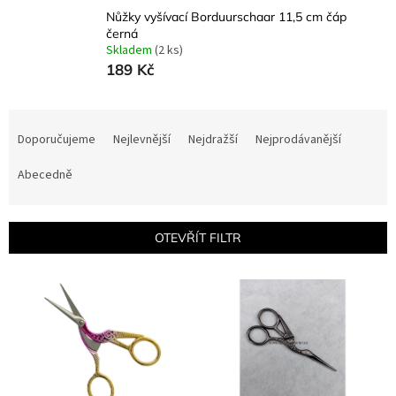
Nůžky vyšívací Borduurschaar 11,5 cm čáp
černá
Skladem
(2 ks)
189 Kč
Ř
a
Doporučujeme
Nejlevnější
Nejdražší
Nejprodávanější
z
e
Abecedně
n
í
p
OTEVŘÍT FILTR
r
o
V
d
ý
u
p
k
i
t
s
ů
p
r