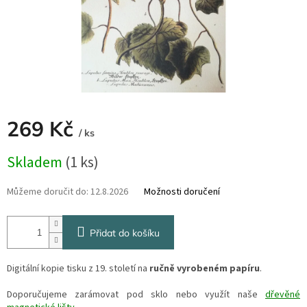
269 Kč
/ ks
Měrná
Skladem
(1 ks)
cena:
Můžeme doručit do:
12.8.2026
Možnosti doručení
Přidat do košíku
Digitální kopie tisku z 19. století na
ručně vyrobeném papíru
.
Doporučujeme zarámovat pod sklo nebo využít naše
dřevěné