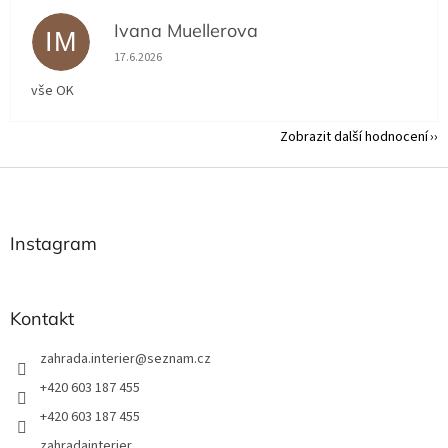
Ivana Muellerova
IM
Hodnocení obchodu je 5 z 5 hvězdiček.
17.6.2026
vše OK
Zobrazit další hodnocení
Z
á
p
a
Instagram
t
í
Kontakt
zahrada.interier
@
seznam.cz
+420 603 187 455
+420 603 187 455
zahradainterier