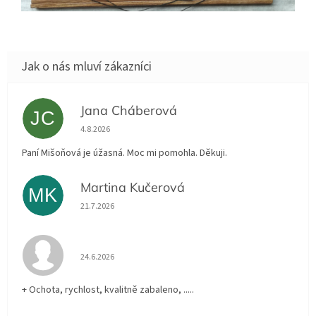
Jana Cháberová
JC
Hodnocení obchodu je 5 z 5 hvězdiček.
4.8.2026
Paní Mišoňová je úžasná. Moc mi pomohla. Děkuji.
Martina Kučerová
MK
Hodnocení obchodu je 5 z 5 hvězdiček.
21.7.2026
Hodnocení obchodu je 5 z 5 hvězdiček.
24.6.2026
+ Ochota, rychlost, kvalitně zabaleno, .....