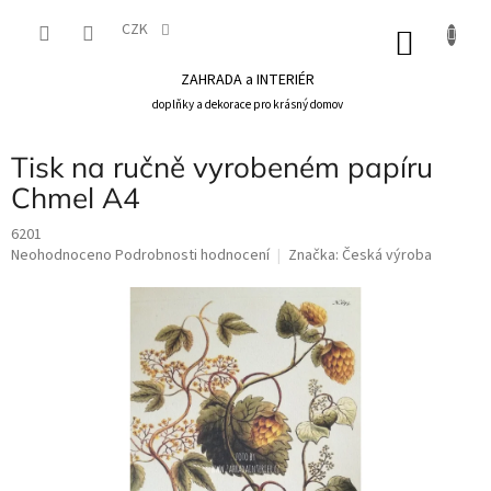
Přejít
na
CZK
NÁKU
obsah
KOŠÍK
ZAHRADA a INTERIÉR
doplňky a dekorace pro krásný domov
Tisk na ručně vyrobeném papíru
Chmel A4
6201
Průměrné
Neohodnoceno
Podrobnosti hodnocení
Značka:
Česká výroba
hodnocení
produktu
je
0,0
z
5
hvězdiček.