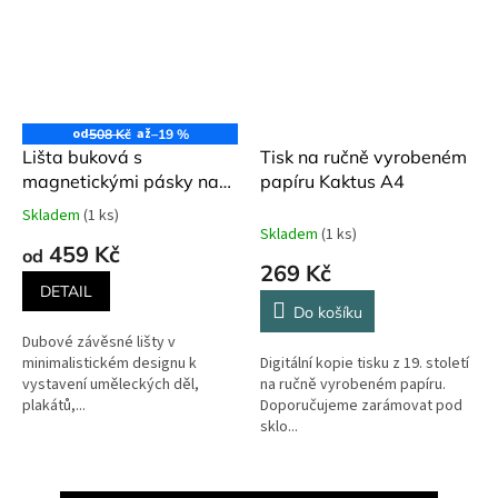
od
až
508 Kč
–19 %
Lišta buková s
Tisk na ručně vyrobeném
magnetickými pásky na
papíru Kaktus A4
plakáty a obrázky
Skladem
(1 ks)
Průměrné
Skladem
(1 ks)
hodnocení
459 Kč
od
produktu
269 Kč
je
DETAIL
5,0
Do košíku
z
Dubové závěsné lišty v
5
minimalistickém designu k
Digitální kopie tisku z 19. století
hvězdiček.
vystavení uměleckých děl,
na ručně vyrobeném papíru.
plakátů,...
Doporučujeme zarámovat pod
sklo...