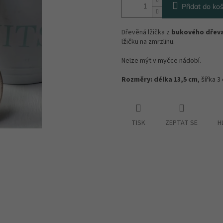
Přidat do koš
Dřevěná lžička z
bukového dřeva
lžičku na zmrzlinu.
Nelze mýt v myčce nádobí.
Rozměry: délka 13,5 cm
, šířka 
TISK
ZEPTAT SE
H