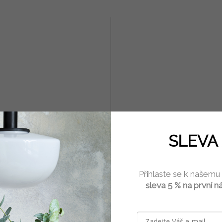
a na med II
Stojánek skleněný na sůl a p
SLEVA 
Laursen
Skladem
(17 ks)
Skla
Přihlaste se k našemu
 Kč
179 Kč
sleva 5 % na první n
DETAIL
Do 
alička na nabírání medu.
Stojánek ze silného skla na servírov
velikost S - délka 10 cm, průměr 2
a pepře nesmí chybět na žádném stol