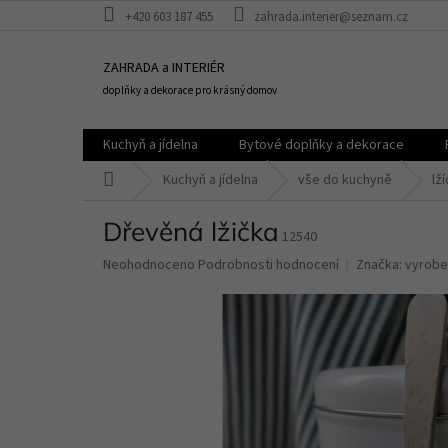
Přejít
+420 603 187 455
zahrada.interier@seznam.cz
na
obsah
ZAHRADA a INTERIÉR
doplňky a dekorace pro krásný domov
Kuchyň a jídelna
Bytové doplňky a dekorace
Domů
Kuchyň a jídelna
vše do kuchyně
lž
Dřevěná lžička
12540
Průměrné
Neohodnoceno
Podrobnosti hodnocení
Značka:
vyroben
hodnocení
produktu
je
0,0
z
5
hvězdiček.