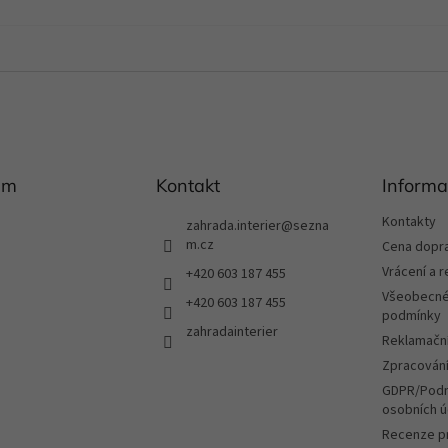
am
Kontakt
Informa
Kontakty
zahrada.interier
@
sezna
m.cz
Cena dopr
Vrácení a 
+420 603 187 455
Všeobecné
+420 603 187 455
podmínky
zahradainterier
Reklamační
Zpracování
GDPR/Podm
osobních ú
Recenze p