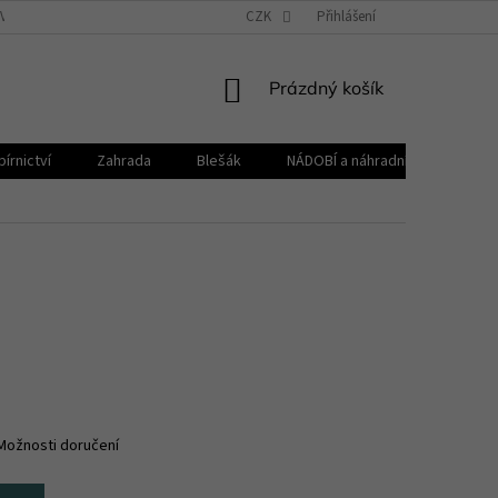
VŠEOBECNÉ OBCHODNÍ PODMÍNKY
CZK
REKLAMAČNÍ ŘÁD
Přihlášení
ZPRACOVÁNÍ 
NÁKUPNÍ
Prázdný košík
KOŠÍK
írnictví
Zahrada
Blešák
NÁDOBÍ a náhradní díly KELOmat
Možnosti doručení