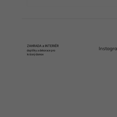
Z
á
p
a
t
ZAHRADA a INTERIÉR
Instagr
í
doplňky a dekorace pro
krásný domov