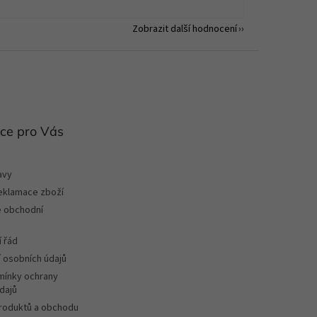
Zobrazit další hodnocení
ce pro Vás
avy
reklamace zboží
 obchodní
 řád
 osobních údajů
ínky ochrany
dajů
roduktů a obchodu