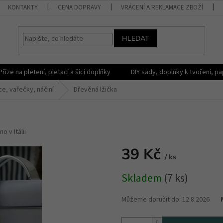
KONTAKTY
CENA DOPRAVY
VRÁCENÍ A REKLAMACE ZBOŽÍ
HLEDAT
Příze na pletení, pletací a šicí doplňky
DIY sady, doplňky k tvoření, pap
íce, vařečky, náčiní
Dřevěná lžička
o v Itálii
39 Kč
/ ks
Měrná
Skladem
(7 ks)
cena:
Můžeme doručit do:
12.8.2026