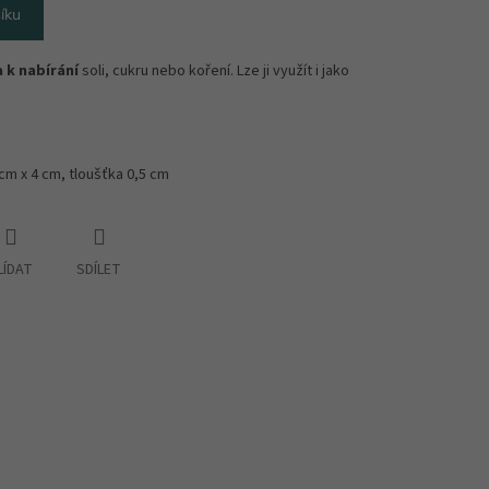
íku
 k nabírání
soli, cukru nebo koření. Lze ji využít i jako
3 cm x 4 cm, tloušťka 0,5 cm
LÍDAT
SDÍLET