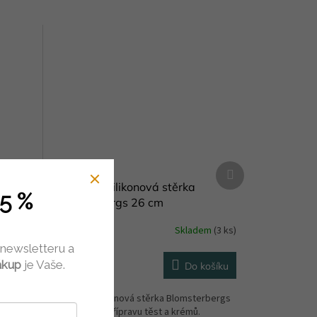
Další
produkt
epř IB
Cukrářská silikonová stěrka
5 %
Blomsterbergs 26 cm
dem
(2 ks)
Skladem
(3 ks)
 newsletteru a
398 Kč
ákup
je Vaše.
košíku
Do košíku
ání soli
Praktická silikonová stěrka Blomsterbergs
e. ...
je ideální pro přípravu těst a krémů.