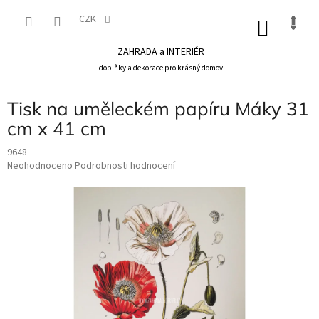
Přejít
na
CZK
NÁKU
obsah
KOŠÍK
ZAHRADA a INTERIÉR
doplňky a dekorace pro krásný domov
Tisk na uměleckém papíru Máky 31
cm x 41 cm
9648
Průměrné
Neohodnoceno
Podrobnosti hodnocení
hodnocení
produktu
je
0,0
z
5
hvězdiček.