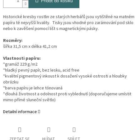
Přidat do košíku
Historické kresby rostlin ze starých herbářů jsou vytištěné na matném
papíru té nejvyšší kvality. Tisky jsou vhodné pro zarámování pod sklo
nebo k zavěšení pomocí lišt s magnetickými pásky.
Rozměry:
šířka 31,5 cm x délka 41,2 cm
Vlastnosti papíru:
*gramáž 229 g/m2
*hladký pevný papír, bez lesku, acid free
*kvalitní pigmentový inkoust k dosažení vysoké ostrosti a hloubky
obrázku
*barva papíru je lehce tónovaná
*dlouhá životnost a odolnost proti vyblednutí (doporučujeme umístit
mimo přímé sluneční světlo)
Detailní informace
ZEPTAT SE
HLÍDAT
SDÍLET