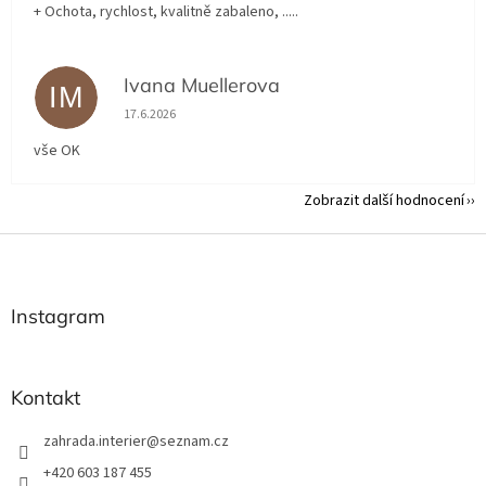
+ Ochota, rychlost, kvalitně zabaleno, .....
Ivana Muellerova
IM
Hodnocení obchodu je 5 z 5 hvězdiček.
17.6.2026
vše OK
Zobrazit další hodnocení
Z
á
p
a
Instagram
t
í
Kontakt
zahrada.interier
@
seznam.cz
+420 603 187 455