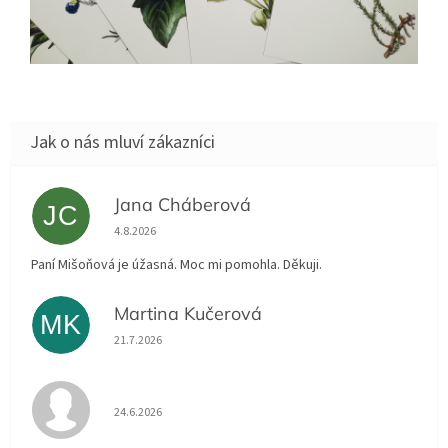
Jana Cháberová
JC
Hodnocení obchodu je 5 z 5 hvězdiček.
4.8.2026
Paní Mišoňová je úžasná. Moc mi pomohla. Děkuji.
Martina Kučerová
MK
Hodnocení obchodu je 5 z 5 hvězdiček.
21.7.2026
Hodnocení obchodu je 5 z 5 hvězdiček.
24.6.2026