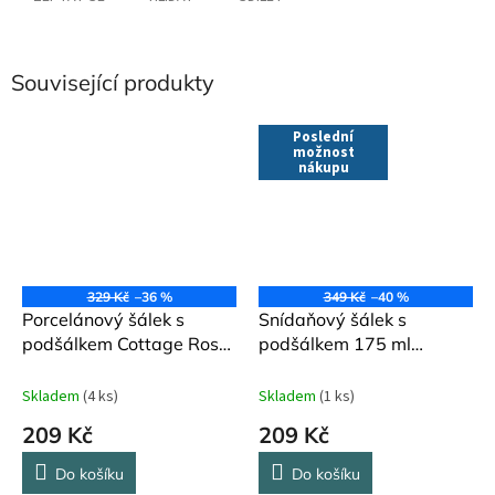
Související produkty
Poslední
možnost
nákupu
329 Kč
–36 %
349 Kč
–40 %
Porcelánový šálek s
Snídaňový šálek s
podšálkem Cottage Rose
podšálkem 175 ml
IB Laursen 220 ml
Creative Tops
Skladem
(4 ks)
Skladem
(1 ks)
209 Kč
209 Kč
Do košíku
Do košíku