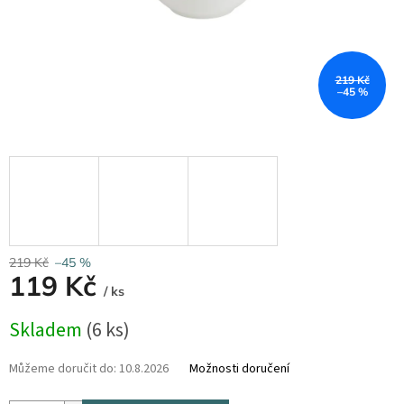
219 Kč
–45 %
219 Kč
–45 %
119 Kč
/ ks
Měrná
Skladem
(6 ks)
cena:
Můžeme doručit do:
10.8.2026
Možnosti doručení