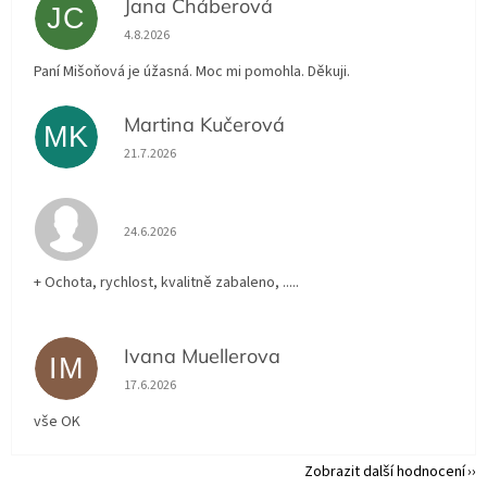
Jana Cháberová
JC
Hodnocení obchodu je 5 z 5 hvězdiček.
4.8.2026
Paní Mišoňová je úžasná. Moc mi pomohla. Děkuji.
Martina Kučerová
MK
Hodnocení obchodu je 5 z 5 hvězdiček.
21.7.2026
Hodnocení obchodu je 5 z 5 hvězdiček.
24.6.2026
+ Ochota, rychlost, kvalitně zabaleno, .....
Ivana Muellerova
IM
Hodnocení obchodu je 5 z 5 hvězdiček.
17.6.2026
vše OK
Zobrazit další hodnocení