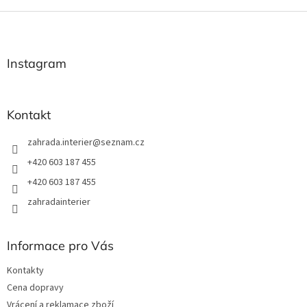
Z
á
p
a
Instagram
t
í
Kontakt
zahrada.interier
@
seznam.cz
+420 603 187 455
+420 603 187 455
zahradainterier
Informace pro Vás
Kontakty
Cena dopravy
Vrácení a reklamace zboží