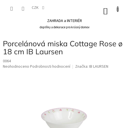
Přejít
na
CZK
NÁKU
obsah
KOŠÍK
ZAHRADA a INTERIÉR
doplňky a dekorace pro krásný domov
Porcelánová miska Cottage Rose ø
18 cm IB Laursen
0064
Průměrné
Neohodnoceno
Podrobnosti hodnocení
Značka:
IB LAURSEN
hodnocení
produktu
je
0,0
z
5
hvězdiček.