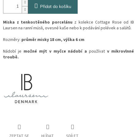
Přidat do košíku
Miska z tenkostěného porcelánu
z kolekce Cottage Rose od IB
Laursen na ranní müsli, ovesné kaše nebo k podávání polévek a salátů.
Rozměry:
průměr misky 18 cm, výška 6 cm
Nádobí je
možné mýt v myčce nádobí a
používat
v mikrovlnné
troubě.
ZEPTAT SE
HLÍDAT
SDÍLET