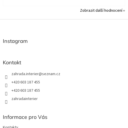
Zobrazit další hodnocení
Z
á
p
a
Instagram
t
í
Kontakt
zahrada.interier
@
seznam.cz
+420 603 187 455
+420 603 187 455
zahradainterier
Informace pro Vás
Kontakty