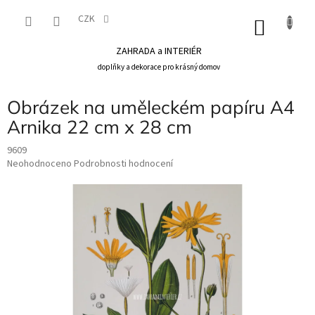
Přejít
na
CZK
NÁKU
obsah
KOŠÍK
ZAHRADA a INTERIÉR
doplňky a dekorace pro krásný domov
Obrázek na uměleckém papíru A4
Arnika 22 cm x 28 cm
9609
Průměrné
Neohodnoceno
Podrobnosti hodnocení
hodnocení
produktu
je
0,0
z
5
hvězdiček.