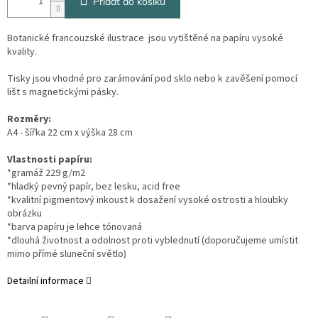
Přidat do košíku
Botanické francouzské ilustrace jsou vytištěné na papíru vysoké
kvality.
Tisky jsou vhodné pro zarámování pod sklo nebo k zavěšení pomocí
lišt s magnetickými pásky.
Rozměry:
A4 - šířka 22 cm x výška 28 cm
Vlastnosti papíru:
*gramáž 229 g/m2
*hladký pevný papír, bez lesku, acid free
*kvalitní pigmentový inkoust k dosažení vysoké ostrosti a hloubky
obrázku
*barva papíru je lehce tónovaná
*dlouhá životnost a odolnost proti vyblednutí (doporučujeme umístit
mimo přímé sluneční světlo)
Detailní informace