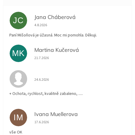
Jana Cháberová
JC
Hodnocení obchodu je 5 z 5 hvězdiček.
4.8.2026
Paní Mišoňová je úžasná. Moc mi pomohla. Děkuji.
Martina Kučerová
MK
Hodnocení obchodu je 5 z 5 hvězdiček.
21.7.2026
Hodnocení obchodu je 5 z 5 hvězdiček.
24.6.2026
+ Ochota, rychlost, kvalitně zabaleno, .....
Ivana Muellerova
IM
Hodnocení obchodu je 5 z 5 hvězdiček.
17.6.2026
vše OK