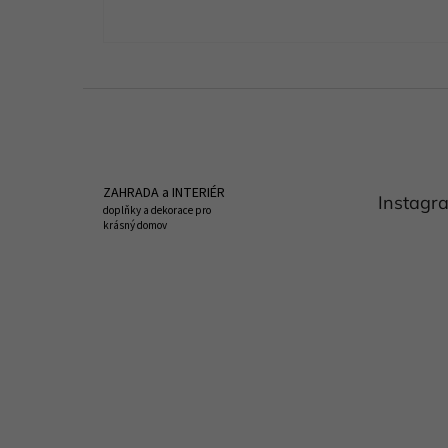
Z
á
p
a
t
ZAHRADA a INTERIÉR
Instagr
í
doplňky a dekorace pro
krásný domov