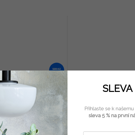
589 Kč
–23 %
a na kompostovatelný
Lopatka hluboká
SLEVA 
zelená 3 litry Kitchen Craft
Skladem
(1 ks)
Skla
Přihlaste se k našemu
sleva 5 % na první n
Kč
623 Kč
Do košíku
Do 
á dóza na kuchyňské rostlinné
Tuto lopatku využijete zejména při 