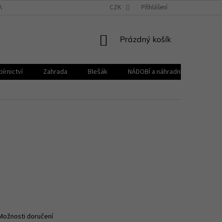
VŠEOBECNÉ OBCHODNÍ PODMÍNKY
CZK
REKLAMAČNÍ ŘÁD
Přihlášení
ZPRACOVÁNÍ 
NÁKUPNÍ
Prázdný košík
KOŠÍK
írnictví
Zahrada
Blešák
NÁDOBÍ a náhradní díly KELOmat
Možnosti doručení