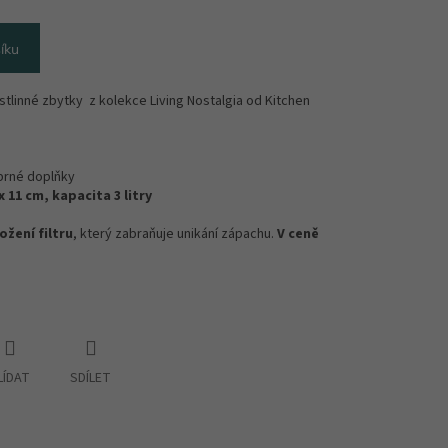
íku
tlinné zbytky z kolekce Living Nostalgia od Kitchen
íbrné doplňky
x 11 cm, kapacita 3 litry
ožení filtru
, který zabraňuje unikání zápachu.
V ceně
LÍDAT
SDÍLET