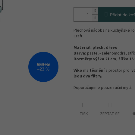
Přidat do koš
Plechová nádoba na kuchyňské ros
Craft.
Materiál:
plech, dřevo
Barva:
pastel - zelenomodrá, stř
Rozměry:
výška 21 cm, šířka 15 
589 Kč
–23 %
Víko
má
těsnění
a prostor pro
vl
jsou dva filtry.
Doporučujeme pouze ruční mytí.
TISK
ZEPTAT SE
H