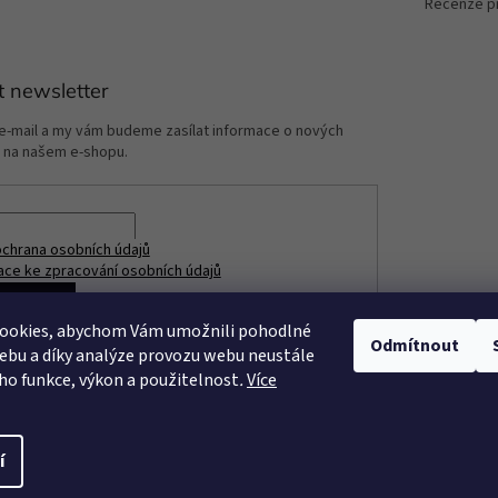
Recenze p
t newsletter
 e-mail a my vám budeme zasílat informace o nových
 na našem e-shopu.
chrana osobních údajů
ace ke zpracování osobních údajů
ÁSIT SE
ookies, abychom Vám umožnili pohodlné
Odmítnout
ebu a díky analýze provozu webu neustále
eho funkce, výkon a použitelnost
.
Více
í
razena.
Upravit nastavení cookies