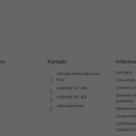
am
Kontakt
Informa
Kontakty
zahrada.interier
@
sezna
m.cz
Cena dopr
Vrácení a 
+420 603 187 455
Všeobecné
+420 603 187 455
podmínky
zahradainterier
Reklamační
Zpracování
GDPR/Podm
osobních ú