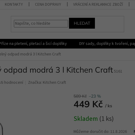
KONTAKTY
CENA DOPRAVY
VRÁCENÍ A REKLAMACE ZBOŽÍ
HLEDAT
Příze na pletení, pletací a šicí doplňky
DIY sady, doplňky k tvoření, pap
ný odpad modrá 3 l Kitchen Craft
odpad modrá 3 l Kitchen Craft
5161
ti hodnocení
Značka:
Kitchen Craft
589 Kč
–23 %
449 Kč
/ ks
Měrná
Skladem
(1 ks)
cena:
Můžeme doručit do:
11.8.2026