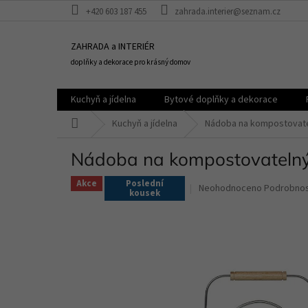
Přejít
+420 603 187 455
zahrada.interier@seznam.cz
na
obsah
ZAHRADA a INTERIÉR
doplňky a dekorace pro krásný domov
Kuchyň a jídelna
Bytové doplňky a dekorace
Domů
Kuchyň a jídelna
Nádoba na kompostovatel
Nádoba na kompostovatelný 
Akce
Poslední
Průměrné
Neohodnoceno
Podrobnos
kousek
hodnocení
produktu
je
0,0
z
5
hvězdiček.