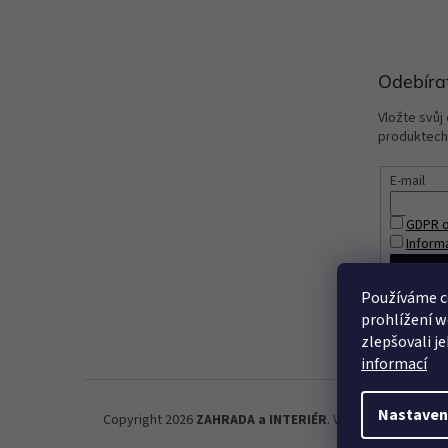
Odebíra
Vložte svůj
produktech
E-mail
GDPR o
Inform
PŘIHL
Používáme c
prohlížení w
zlepšovali j
informací
Nastaven
Copyright 2026
ZAHRADA a INTERIÉR
. Všechna práva vyh