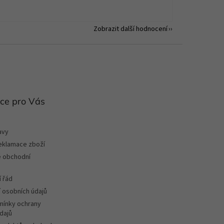
Zobrazit další hodnocení
ce pro Vás
avy
reklamace zboží
 obchodní
 řád
 osobních údajů
ínky ochrany
dajů