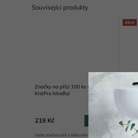
Související produkty
Akce
Značky na přízi 100 ks v sáčku
Nádob
KnitPro Mindful
odpad 
Skladem
(1 ks)
219 Kč
449 
Do košíku
Sada značkovačů v látkovém sáčku k
Plechov