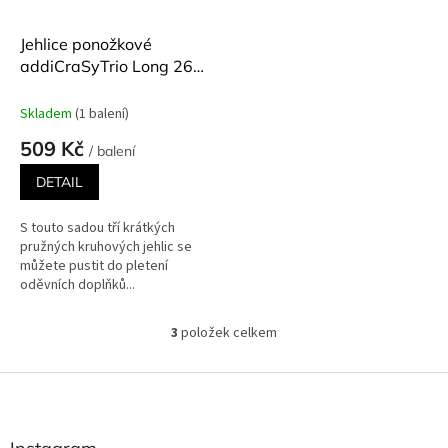
Jehlice ponožkové
addiCraSyTrio Long 26
cm set 3 kusy různé
velikosti
Skladem
(1 balení)
509 Kč
/ balení
DETAIL
S touto sadou tří krátkých
pružných kruhových jehlic se
můžete pustit do pletení
oděvních doplňků...
3
položek celkem
O
v
l
Z
á
á
d
p
a
a