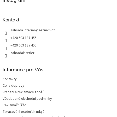
Instagram
c
t
í
í
p
r
Kontakt
v
k
zahrada.interier
@
seznam.cz
y
v
+420 603 187 455
ý
+420 603 187 455
p
i
zahradainterier
s
u
Informace pro Vás
Kontakty
Cena dopravy
Vrácení a reklamace zboží
Všeobecné obchodní podmínky
Reklamační řád
Zpracování osobních údajů