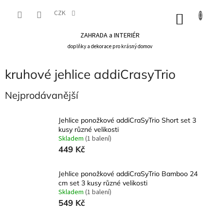
Přejít
na
CZK
NÁKU
obsah
KOŠÍK
ZAHRADA a INTERIÉR
doplňky a dekorace pro krásný domov
kruhové jehlice addiCrasyTrio
Nejprodávanější
Jehlice ponožkové addiCraSyTrio Short set 3
kusy různé velikosti
Skladem
(1 balení)
449 Kč
Jehlice ponožkové addiCraSyTrio Bamboo 24
cm set 3 kusy různé velikosti
Skladem
(1 balení)
549 Kč