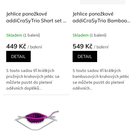
o
d
Jehlice ponožkové
Jehlice ponožkové
u
addiCraSyTrio Short set 3
addiCraSyTrio Bamboo
k
kusy různé velikosti
24 cm set 3 kusy různé
t
velikosti
Skladem
(1 balení)
Skladem
(1 balení)
ů
449 Kč
549 Kč
/ balení
/ balení
DETAIL
DETAIL
S touto sadou tří krátkých
S touto sadou tří krátkých
pružných kruhových jehlic se
bambusových kruhových jehlic
můžete pustit do pletení
se můžete pustit do pletení
oděvních doplňků...
oděvních...