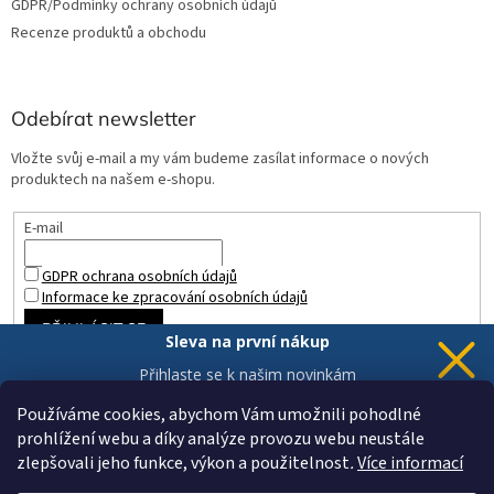
GDPR/Podmínky ochrany osobních údajů
Recenze produktů a obchodu
Odebírat newsletter
Vložte svůj e-mail a my vám budeme zasílat informace o nových
produktech na našem e-shopu.
E-mail
GDPR ochrana osobních údajů
Informace ke zpracování osobních údajů
PŘIHLÁSIT SE
Sleva na první nákup
Přihlaste se k našim novinkám
a 5% sleva
je Vaše.
Používáme cookies, abychom Vám umožnili pohodlné
prohlížení webu a díky analýze provozu webu neustále
zlepšovali jeho funkce, výkon a použitelnost
.
Více informací
Chci novinky a slevu