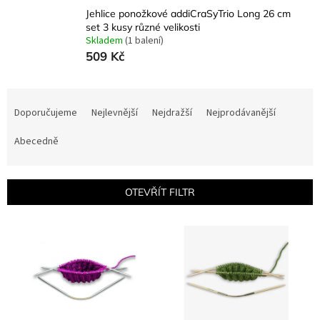
Jehlice ponožkové addiCraSyTrio Long 26 cm
set 3 kusy různé velikosti
Skladem
(1 balení)
509 Kč
Ř
a
Doporučujeme
Nejlevnější
Nejdražší
Nejprodávanější
z
e
Abecedně
n
í
p
OTEVŘÍT FILTR
r
o
V
d
ý
u
p
k
i
t
s
ů
p
r