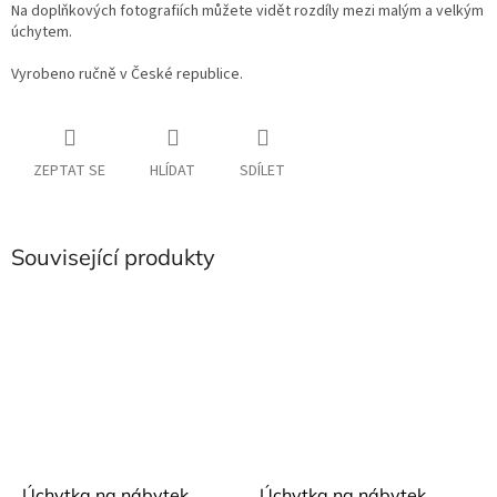
Na doplňkových fotografiích můžete vidět rozdíly mezi malým a velkým
úchytem.
Vyrobeno ručně v České republice.
ZEPTAT SE
HLÍDAT
SDÍLET
Související produkty
Úchytka na nábytek
Úchytka na nábytek