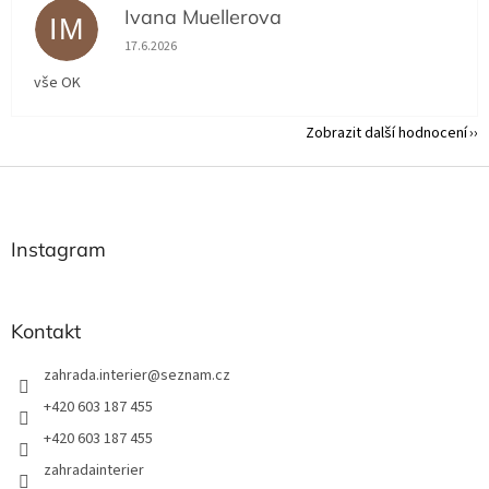
Ivana Muellerova
IM
Hodnocení obchodu je 5 z 5 hvězdiček.
17.6.2026
vše OK
Zobrazit další hodnocení
Z
á
p
a
Instagram
t
í
Kontakt
zahrada.interier
@
seznam.cz
+420 603 187 455
+420 603 187 455
zahradainterier