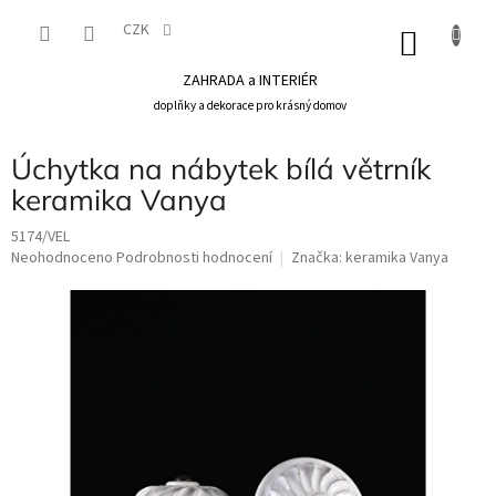
Přejít
na
CZK
NÁKU
obsah
KOŠÍK
ZAHRADA a INTERIÉR
doplňky a dekorace pro krásný domov
Úchytka na nábytek bílá větrník
keramika Vanya
5174/VEL
Průměrné
Neohodnoceno
Podrobnosti hodnocení
Značka:
keramika Vanya
hodnocení
produktu
je
0,0
z
5
hvězdiček.