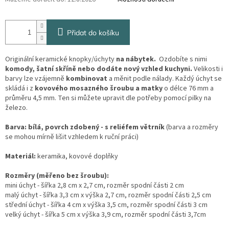
Přidat do košíku
Originální keramické knopky/úchyty
na nábytek.
Ozdobíte s nimi
komody, šatní skříně nebo dodáte nový vzhled kuchyni.
Velikosti i
barvy lze vzájemně
kombinovat
a měnit podle nálady. Každý úchyt se
skládá i z
kovového mosazného šroubu a matky
o délce 76 mm a
průměru 4,5 mm. Ten si můžete upravit dle potřeby pomocí pilky na
železo.
Barva:
bílá, povrch zdobený - s reliéfem větrník
(barva a rozměry
se mohou mírně lišit vzhledem k ruční práci)
Materiál:
keramika, kovové doplňky
Rozměry (měřeno bez šroubu):
mini úchyt -
šířka 2,8 cm x 2,7 cm, rozměr spodní části 2 cm
malý úchyt -
šířka 3,3 cm x výška 2,7 cm, rozměr spodní části 2,5 cm
střední úchyt - šířka 4 cm x výška 3,5 cm, rozměr spodní části 3 cm
velký úchyt - šířka 5 cm x výška 3,9 cm, rozměr spodní části 3,7cm