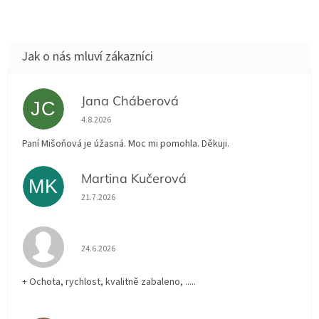
Jana Cháberová
JC
Hodnocení obchodu je 5 z 5 hvězdiček.
4.8.2026
Paní Mišoňová je úžasná. Moc mi pomohla. Děkuji.
Martina Kučerová
MK
Hodnocení obchodu je 5 z 5 hvězdiček.
21.7.2026
Hodnocení obchodu je 5 z 5 hvězdiček.
24.6.2026
+ Ochota, rychlost, kvalitně zabaleno, .....