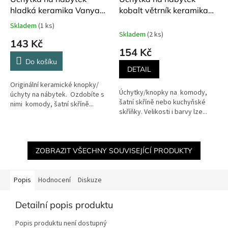
hladká keramika Vanya
kobalt větrník keramika
3x3 cm
Vanya
Skladem
(1 ks)
Průměrné
Skladem
(2 ks)
hodnocení
143 Kč
produktu
154 Kč
je
Do košíku
5,0
DETAIL
z
Originální keramické knopky/
5
Úchytky/knopky na komody,
úchyty na nábytek. Ozdobíte s
hvězdiček.
šatní skříně nebo kuchyňské
nimi komody, šatní skříně...
skříňky. Velikosti i barvy lze...
ZOBRAZIT VŠECHNY SOUVISEJÍCÍ PRODUKTY
Popis
Hodnocení
Diskuze
Detailní popis produktu
Popis produktu není dostupný