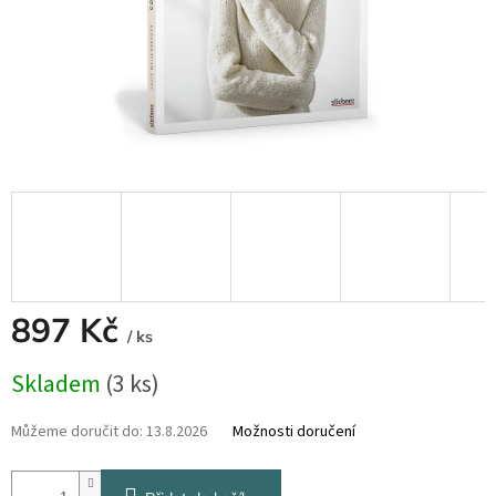
897 Kč
/ ks
Měrná
Skladem
(3 ks)
cena:
Můžeme doručit do:
13.8.2026
Možnosti doručení