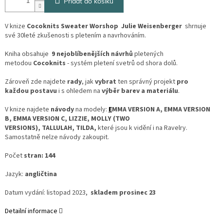
Přidat do košíku
V knize
Cocoknits Sweater Worshop
Julie Weisenberger
shrnuje
své 30leté zkušenosti s pletením a navrhováním.
Kniha obsahuje
9 nejoblíbenějších návrhů
pletených
metodou
Cocoknits
- systém pletení svetrů od shora dolů.
Zároveň zde najdete
rady
, jak
vybrat
ten správný projekt
pro
každou postavu
i s ohledem na
výběr barev a materiálu
.
V knize najdete
návody
na modely:
E
MMA VERSION A, EMMA VERSION
B, EMMA VERSION C, LIZZIE, MOLLY (TWO
VERSIONS), TALLULAH, TILDA,
které jsou k vidění i na Ravelry.
Samostatně nelze návody zakoupit.
Počet
stran: 144
Jazyk:
angličtina
Datum vydání: listopad 2023,
skladem prosinec 23
Detailní informace