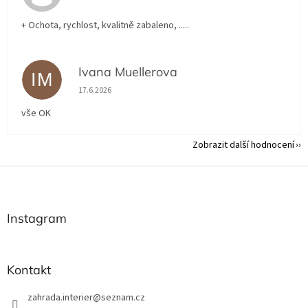
+ Ochota, rychlost, kvalitně zabaleno, .....
Ivana Muellerova
IM
Hodnocení obchodu je 5 z 5 hvězdiček.
17.6.2026
vše OK
Zobrazit další hodnocení
Z
á
p
a
Instagram
t
í
Kontakt
zahrada.interier
@
seznam.cz