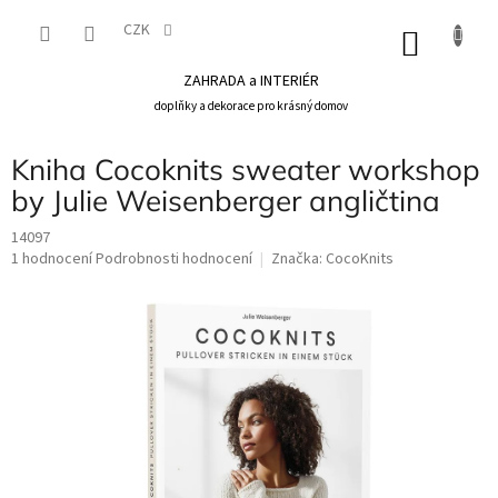
Přejít
na
CZK
NÁKU
obsah
KOŠÍK
ZAHRADA a INTERIÉR
doplňky a dekorace pro krásný domov
Kniha Cocoknits sweater workshop
by Julie Weisenberger angličtina
14097
Průměrné
1 hodnocení
Podrobnosti hodnocení
Značka:
CocoKnits
hodnocení
produktu
je
5,0
z
5
hvězdiček.