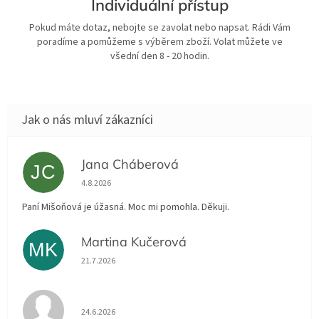
Individuální přístup
Pokud máte dotaz, nebojte se zavolat nebo napsat. Rádi Vám
poradíme a pomůžeme s výběrem zboží. Volat můžete ve
všední den 8 - 20 hodin.
Jana Cháberová
JC
Hodnocení obchodu je 5 z 5 hvězdiček.
4.8.2026
Paní Mišoňová je úžasná. Moc mi pomohla. Děkuji.
Martina Kučerová
MK
Hodnocení obchodu je 5 z 5 hvězdiček.
21.7.2026
Hodnocení obchodu je 5 z 5 hvězdiček.
24.6.2026