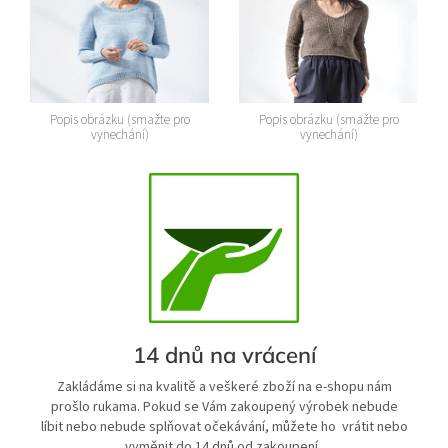
Popis obrázku (smažte pro
Popis obrázku (smažte pro
vynechání)
vynechání)
14 dnů na vrácení
Zakládáme si na kvalitě a veškeré zboží na e-shopu nám
prošlo rukama. Pokud se Vám zakoupený výrobek nebude
líbit nebo nebude splňovat očekávání, můžete ho vrátit nebo
vyměnit do 14 dnů od zakoupení.