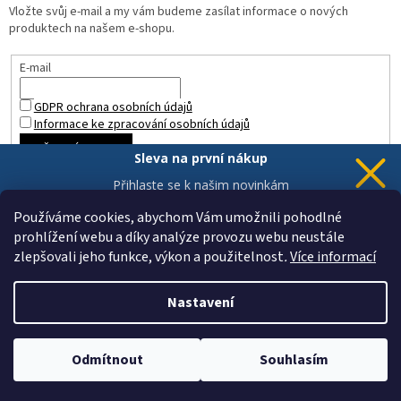
Vložte svůj e-mail a my vám budeme zasílat informace o nových
produktech na našem e-shopu.
E-mail
GDPR ochrana osobních údajů
Informace ke zpracování osobních údajů
PŘIHLÁSIT SE
Sleva na první nákup
Přihlaste se k našim novinkám
a 5% sleva
je Vaše.
Používáme cookies, abychom Vám umožnili pohodlné
prohlížení webu a díky analýze provozu webu neustále
zlepšovali jeho funkce, výkon a použitelnost
.
Více informací
Chci novinky a slevu
Vytvořil Shoptet
Vaše data jsou u nás v bezpečí.
Nastavení
Copyright 2026
ZAHRADA a INTERIÉR
. Všechna práva vyhrazena.
Odmítnout
Souhlasím
Upravit nastavení cookies