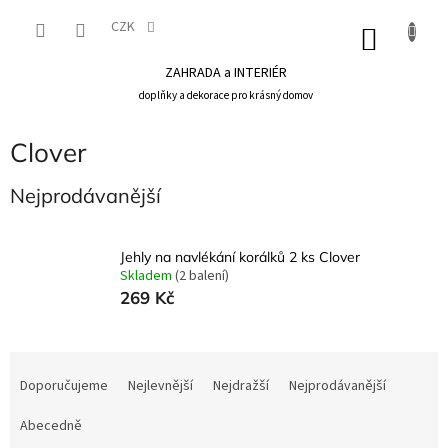
Přejít
na
CZK
NÁKU
obsah
KOŠÍK
ZAHRADA a INTERIÉR
doplňky a dekorace pro krásný domov
Clover
Nejprodávanější
Jehly na navlékání korálků 2 ks Clover
Skladem
(2 balení)
269 Kč
Ř
a
Doporučujeme
Nejlevnější
Nejdražší
Nejprodávanější
z
e
Abecedně