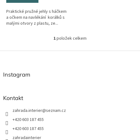
Praktické pružné jehly s háčkem
a očkem na navlékání korálků s
malými otvory z plastu, ze...
1
položek celkem
O
v
l
Z
á
á
d
p
a
a
Instagram
c
t
í
í
p
r
Kontakt
v
k
zahrada.interier
@
seznam.cz
y
v
+420 603 187 455
ý
+420 603 187 455
p
i
zahradainterier