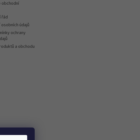
 obchodní
 řád
 osobních údajů
ínky ochrany
dajů
roduktů a obchodu