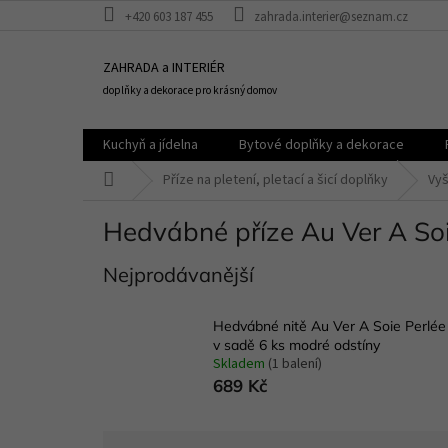
Přejít
+420 603 187 455
zahrada.interier@seznam.cz
na
obsah
ZAHRADA a INTERIÉR
doplňky a dekorace pro krásný domov
Kuchyň a jídelna
Bytové doplňky a dekorace
Domů
Příze na pletení, pletací a šicí doplňky
Vyš
Hedvábné příze Au Ver A So
Nejprodávanější
Hedvábné nitě Au Ver A Soie Perlée
v sadě 6 ks modré odstíny
Skladem
(1 balení)
689 Kč
Ř