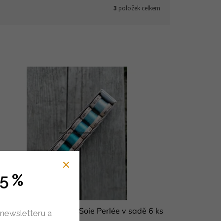
3
položek celkem
5 %
vábné nitě Au Ver A Soie Perlée v sadě 6 ks
 newsletteru a