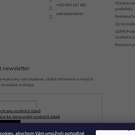
v
Všeobecné
+420 603 187 455
ý
podmínky
zahradainterier
p
Reklamační
i
Zpracování
s
u
GDPR/Podm
osobních ú
Recenze p
t newsletter
 e-mail a my vám budeme zasílat informace o nových
 na našem e-shopu.
chrana osobních údajů
ace ke zpracování osobních údajů
ÁSIT SE
ookies, abychom Vám umožnili pohodlné