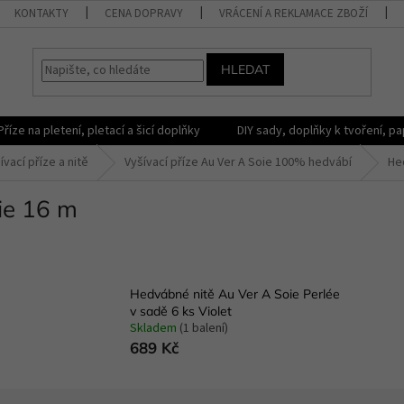
KONTAKTY
CENA DOPRAVY
VRÁCENÍ A REKLAMACE ZBOŽÍ
HLEDAT
Příze na pletení, pletací a šicí doplňky
DIY sady, doplňky k tvoření, pap
ívací příze a nitě
Vyšívací příze Au Ver A Soie 100% hedvábí
He
ie 16 m
Hedvábné nitě Au Ver A Soie Perlée
v sadě 6 ks Violet
Skladem
(1 balení)
689 Kč