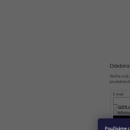
Odebíra
Vložte svůj
produktech
E-mail
GDPR o
Inform
PŘIHL
Používáme c