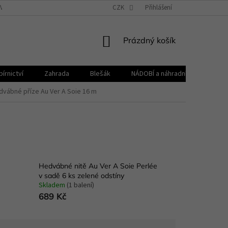
VŠEOBECNÉ OBCHODNÍ PODMÍNKY
CZK
REKLAMAČNÍ ŘÁD
Přihlášení
ZPRACOVÁNÍ 
NÁKUPNÍ
Prázdný košík
KOŠÍK
írnictví
Zahrada
Blešák
NÁDOBÍ a náhradní díly KELOmat
dvábné příze Au Ver A Soie 16 m
Hedvábné nitě Au Ver A Soie Perlée
v sadě 6 ks zelené odstíny
Skladem
(1 balení)
689 Kč