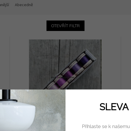
nější
Abecedně
OTEVŘÍT FILTR
SLEVA 
 ks
Hedvábné nitě Au Ver A Soie Perlée v sadě 6 ks
Hed
Přihlaste se k našemu
Violet