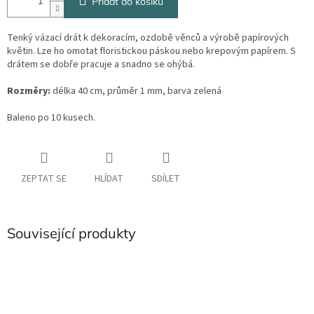
Přidat do košíku
Tenký vázací drát k dekoracím, ozdobě věnců a výrobě papírových
květin. Lze ho omotat floristickou páskou nebo krepovým papírem. S
drátem se dobře pracuje a snadno se ohýbá.
Rozměry:
délka 40 cm, průměr 1 mm, barva zelená
Baleno po 10 kusech.
ZEPTAT SE
HLÍDAT
SDÍLET
Související produkty