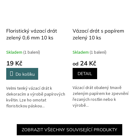
Floristický vázací drát
Vázací drát s papírem
zelený 0,6 mm 10 ks
zelený 10 ks
Skladem
(1 balení)
Skladem
(1 balení)
19 Kč
24 Kč
od
DETAIL
Do košíku
Vázací drát obalený tmavě
Velmi tenký vázací drát k
zeleným papírem ke zpevnění
dekoracím a výrobě papírových
řezaných rostlin nebo k
květin. Lze ho omotat
výrobě...
floristickou páskou...
ZOBRAZIT VŠECHNY SOUVISEJÍCÍ PRODUKTY