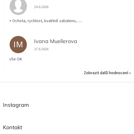
Hodnocení obchodu je 5 z 5 hvězdiček.
24.6.2026
+ Ochota, rychlost, kvalitně zabaleno, .....
Ivana Muellerova
IM
Hodnocení obchodu je 5 z 5 hvězdiček.
17.6.2026
vše OK
Zobrazit další hodnocení
Z
á
p
a
Instagram
t
í
Kontakt