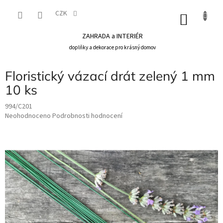
Přejít
na
CZK
NÁKU
obsah
KOŠÍK
ZAHRADA a INTERIÉR
doplňky a dekorace pro krásný domov
Floristický vázací drát zelený 1 mm
10 ks
994/C201
Průměrné
Neohodnoceno
Podrobnosti hodnocení
hodnocení
produktu
je
0,0
z
5
hvězdiček.