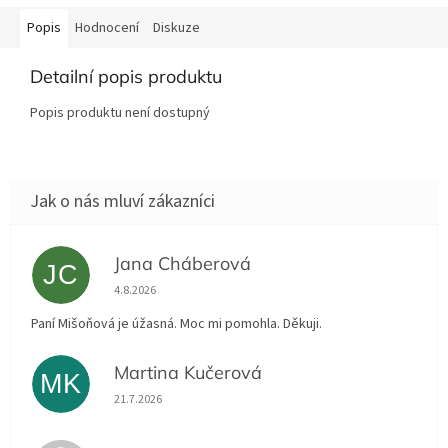
Popis
Hodnocení
Diskuze
Detailní popis produktu
Popis produktu není dostupný
Jana Cháberová
JC
Hodnocení obchodu je 5 z 5 hvězdiček.
4.8.2026
Paní Mišoňová je úžasná. Moc mi pomohla. Děkuji.
Martina Kučerová
MK
Hodnocení obchodu je 5 z 5 hvězdiček.
21.7.2026